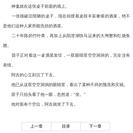
神龛就在这张桌子前面的墙上。
一张很破旧简陋的桌子，现在却摆着桌很丰富奢侈的酒菜，绝不
是他们这种人家所能负担的酒菜。
二十年陈的竹叶青，再加上从阳澄湖快马运来的大闸蟹和红烧鱼
翅。
苗子正对着这一桌酒菜发怔，一双眼睛里空空洞洞的，完全没有
表情。
阿吉的心立刻沉了下去。
他已从这双空空洞洞的眼睛里，看出了某种不祥的预兆和灾祸。
苗子只抬头看了他一眼，忽然道：“坐。”
他对面有个空位，阿吉就坐了下去。
上一章
目录
下一章