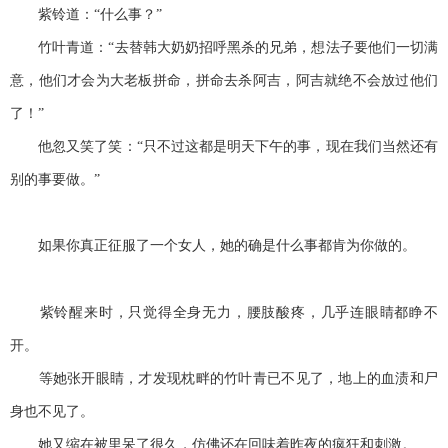
紫铃道：“什么事？”
竹叶青道：“去替韩大奶奶招呼黑杀的兄弟，想法子要他们一切满
意，他们才会为大老板拼命，拼命去杀阿吉，阿吉就绝不会放过他们
了！”
他忽又笑了笑：“只不过这都是明天下午的事，现在我们当然还有
别的事要做。”
如果你真正征服了一个女人，她的确是什么事都肯为你做的。
紫铃醒来时，只觉得全身无力，腰肢酸疼，几乎连眼睛都睁不
开。
等她张开眼睛，才发现枕畔的竹叶青已不见了，地上的血渍和尸
身也不见了。
她又缩在被里呆了很久，仿佛还在回味着昨夜的疯狂和刺激。