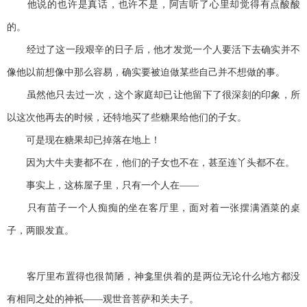
他说的也许是真话，也许不是，阿吉听了心里却觉得有点酸酸
的。
经过了这一段艰辛的日子后，他才发觉一个人要活下去确实并不
像他以前想像中那么容易，确实要被迫做某些自己并不想做的事。
虽然他只去过一次，这个家庭却已让他留下了很深刻的印象，所
以这次他再去的时候，还特地买了些糖果给他们的子女。
可是现在糖果却已掉落在地上！
因为大牛夫妻都不在，他们的子女也不在，甚至连丫头都不在。
事实上，这栋屋子里，只有一个人在——
只有苗子一个人痴痴的坐在客厅里，面对着一张摆满酒菜的桌
子，两眼发直。
客厅里布置得也很简陋，神龛里供着的是两位无论什么地方都没
有相同之处的神衹——观世音菩萨和关夫子。