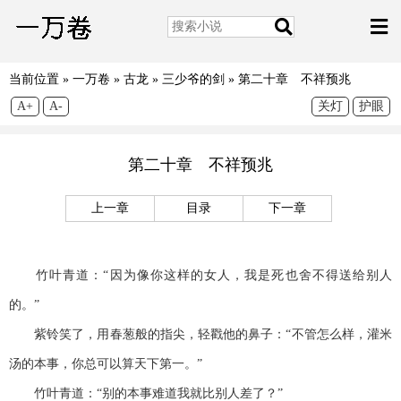
当前位置 »
一万卷
»
古龙
»
三少爷的剑
»
第二十章 不祥预兆
A+
A-
关灯
护眼
第二十章 不祥预兆
上一章
目录
下一章
竹叶青道：“因为像你这样的女人，我是死也舍不得送给别人
的。”
紫铃笑了，用春葱般的指尖，轻戳他的鼻子：“不管怎么样，灌米
汤的本事，你总可以算天下第一。”
竹叶青道：“别的本事难道我就比别人差了？”