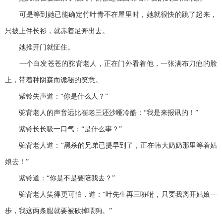
可是等到她已能确定竹叶青不在屋里时，她就很快的跳了起来，
只披上件长衫，就赤着足奔出去。
她推开门就怔住。
一个白发苍苍的驼背老人，正在门外看着他，一张满布刀疤的脸
上，带着种阴森而诡秘的笑意。
紫铃失声道：“你是什么人？”
驼背老人的声音远比崔老三还沙哑冷酷：“我是来报讯的！”
紫铃长长吸一口气：“是什么事？”
驼背老人道：“黑杀的兄弟已提早到了，正在韩大奶奶那里等着姑
娘去！”
紫铃道：“你是不是要陪我去？”
驼背老人笑得更可怕，道：“叶先生再三吩咐，只要我离开姑娘一
步，我这两条腿就要被砍掉喂狗。”