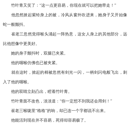
竹叶青又笑了：“这一点更容易，你现在就可以把她带走！”
他忽然掀起紫铃身上的被，冷风从窗外吹进来，她身子又开始像
蛇一般颤抖。
崔老三忽然觉得喉头涌起一阵热意，这女人身上的其他部分，远
比他想像中更美好。
她的身子颤抖时，双腿已夹紧。
他的咽喉仿佛也已被夹紧。
就在这时，掀起的棉被忽然有剑光一闪，一柄剑闪电般飞出，刺
入了他的咽喉。
他的双睛立刻凸出，瞪着竹叶青。
竹叶青面不改色，淡淡道：“你一定想不到我还会用剑！”
崔老三喉咙里“格格”的响，却已连一个字都说不出来。
他能活到现在并不容易，死得却容易极了。