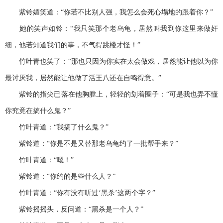
紫铃媚笑道：“你若不比别人强，我怎么会死心塌地的跟着你？”
她的笑声如铃：“我只笑那个老乌龟，居然叫我到你这里来做奸
细，他若知道我们的事，不气得跳楼才怪！”
竹叶青也笑了：“那也只因为你实在太会做戏，居然能让他以为你
最讨厌我，居然能让他做了活王八还在自鸣得意。”
紫铃的指尖已落在他胸膛上，轻轻的划着圈子：“可是我也弄不懂
你究竟在搞什么鬼？”
竹叶青道：“我搞了什么鬼？”
紫铃道：“你是不是又替那老乌龟约了一批帮手来？”
竹叶青道：“嗯！”
紫铃道：“你约的是些什么人？”
竹叶青道：“你有没有听过‘黑杀’这两个字？”
紫铃摇摇头，反问道：“黑杀是一个人？”