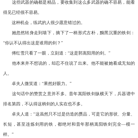
这些武器的确都是精品，要收集到这么多武器的确不容易，能看
得见已经很不容易。
这种机会，练武的人很少愿意错过的。
她忽然转身走到墙下，摘下了一柄形式古朴，黝黑沉重的铁剑：
“你认不认得出这是谁用的剑？”
傅红雪只看了一眼，立刻道：“这是郭嵩阳用的剑。”
他本来并不想说的，却忍不住说了出来。他不能被她看成无知的
人。
卓夫人微笑道：“果然好眼力。”
这句话中的赞赏之意并不多。昔年嵩阳铁剑纵横天下，兵器谱中
排名第四，不认得这柄剑的人实在也不多。
卓夫人道：“这虽然只不过是仿造的赝品，可是它的形状、分量、
长短，甚至连炼剑用的铁，都绝对和昔年那柄嵩阳铁剑完全—模一
样。”