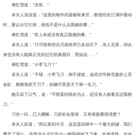
傅红雪道：“没有。”
卓夫人淡淡道：“这里的每件武器都有来历，都曾经在江湖中轰动
时，要认出它们来，倒也不是什么太因难的事。”
傅红雪道：“世上本就没有真正困难的事。”
卓夫人道：“只可惜有些兵刃虽然早已名动天下，杀人无算，却从
来也没有人能真正见到过它的真面目，譬如说……”
傅红雪道：“小李飞刀？”
卓夫人道：“不错，小李飞刀，例不虚发，连武功号称无敌的上官
金虹，都难免死于刀下，的确可算是天下第一名刀。”
她又叹了口气，道：“可惜直到现在为止，还没有人能看见过那柄
刀。”
刀光一闪，已入咽喉，刀的长短形状，又有谁能看得清楚？
卓夫人叹道：“所以直到今天．这还是武林中一个最大的谜，我们
费尽了苦心，还是没法子打造出一柄同样的飞刀来，沧海遗珠，实在