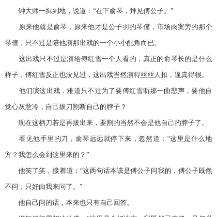
钟大师一揖到地，说道：“在下俞琴，拜见傅公子。”
原来他就是俞琴，原来他才是公子羽的琴僮，市场肉案旁的那个
琴僮，只不过是陪他演那出戏的一个小小配角而已。
这出戏只不过是演给傅红雪一个人看的，真正的俞琴长的是什么
样子，傅红雪反正也没见过，这出戏当然演得丝丝人扣，逼真得很。
他们演这出戏．难道只不过为了要傅红雪听那一曲悲声，要他自
觉心灰意冷，自己拔刀割断自己的脖子？
现在这柄刀若是再拔出来，要割的当然不会是他自己的脖子了。
看见他手里的刀，俞琴远远就停下来，忽然道：“这里是什么地
方？我怎么会到这里来的？”
他笑了笑，接着道：“这两句话本该是傅公子问我的，傅公子既然
不问，只好由我来问了。”
他自己问的话，本来也只有自己回答。