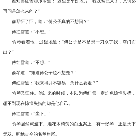
谁知傅红雪却冷冷道：“这里是个好地方，我既然已来了，又何必
再问是怎么来的？”
俞琴怔了怔，道：“傅公子真的不想问？”
傅红雪道：“不想。”
俞琴看着他，迟疑地道：“傅公子是不是想一刀杀了我，夺门而
出？”
傅红雪道：“不想。”
俞琴道：“难道傅公子也不想走？”
傅红雪道：“我来得并不容易，为什么要走？”
俞琴又怔住。他进来的时候，本以为傅红雪一定难免惊惶失措，
想不到现在惊惶失措的却是他自己。
傅红雪道：“坐下。”
俞琴居然就坐下。雕花木椅旁的白玉案上，有一张琴，正是天下
无双、旷绝古今的名琴焦尾。