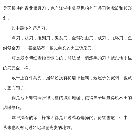
关羽惯使的青龙偃月刀，也有江湖中极罕见的外门兵刃跨虎篮和弧形
剑。
其中最多的还是刀。
单刀，双刀，雁翎刀，鬼头刀，金背砍山刀，戒刀，九环刀，鱼
鳞紫金刀……甚至还有一柄丈余长的天王斩鬼刀。
可是最令傅红雪触目惊心的，却还是一柄漆黑的刀！就跟他手里
的刀完全一样。
成千上百件兵刃，居然还没有将墙壁挂满，这屋子的宽阔，也就
可想而知了。
但是地上却铺着张很完整的波斯地毡，使得屋子里显得说不出的
温暖舒服。
屋里摆着的每—样东西都是经过精心选择的。傅红雪这—生中，
从来也没有到过如此华丽高贵的地方。