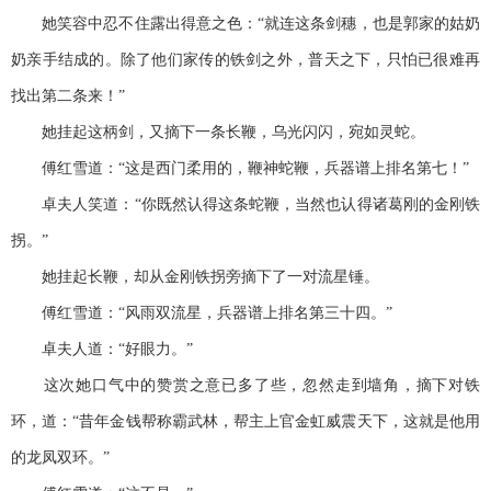
她笑容中忍不住露出得意之色：“就连这条剑穗，也是郭家的姑奶
奶亲手结成的。除了他们家传的铁剑之外，普天之下，只怕已很难再
找出第二条来！”
她挂起这柄剑，又摘下一条长鞭，乌光闪闪，宛如灵蛇。
傅红雪道：“这是西门柔用的，鞭神蛇鞭，兵器谱上排名第七！”
卓夫人笑道：“你既然认得这条蛇鞭，当然也认得诸葛刚的金刚铁
拐。”
她挂起长鞭，却从金刚铁拐旁摘下了一对流星锤。
傅红雪道：“风雨双流星，兵器谱上排名第三十四。”
卓夫人道：“好眼力。”
这次她口气中的赞赏之意已多了些，忽然走到墙角，摘下对铁
环，道：“昔年金钱帮称霸武林，帮主上官金虹威震天下，这就是他用
的龙凤双环。”