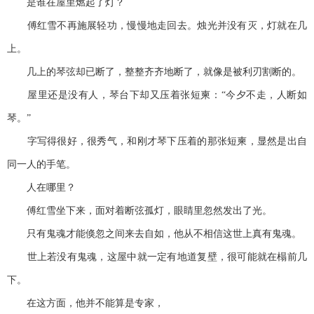
是谁在屋里燃起了灯？
傅红雪不再施展轻功，慢慢地走回去。烛光并没有灭，灯就在几
上。
几上的琴弦却已断了，整整齐齐地断了，就像是被利刃割断的。
屋里还是没有人，琴台下却又压着张短柬：“今夕不走，人断如
琴。”
字写得很好，很秀气，和刚才琴下压着的那张短柬，显然是出自
同一人的手笔。
人在哪里？
傅红雪坐下来，面对着断弦孤灯，眼睛里忽然发出了光。
只有鬼魂才能倏忽之间来去自如，他从不相信这世上真有鬼魂。
世上若没有鬼魂，这屋中就一定有地道复壁，很可能就在榻前几
下。
在这方面，他并不能算是专家，