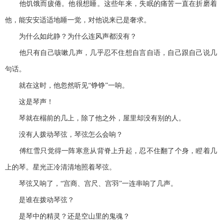
他饥饿而疲倦。他很想睡。这些年来，失眠的痛苦一直在折磨着
他，能安安适适地睡一觉，对他说来已是奢求。
为什么如此静？为什么连风声都没有？
他只有自己咳嗽几声，几乎忍不住想自言自语，自己跟自己说几
句话。
就在这时，他忽然听见“铮铮”一响。
这是琴声！
琴就在榻前的几上，除了他之外，屋里却没有别的人。
没有人拨动琴弦，琴弦怎么会响？
傅红雪只觉得一阵寒意从背脊上升起，忍不住翻了个身，瞪着几
上的琴。星光正冷清清地照着琴弦。
琴弦又响了，“宫商、宫尺、宫羽”一连串响了几声。
是谁在拨动琴弦？
是琴中的精灵？还是空山里的鬼魂？