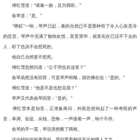
傅红雪道：“请奏一曲，且为我听。”
俞琴道：“是。”
“铮錝”一响，琴声已起，奏的当然已不是那种听了令人心灰意冷
的悲音。琴声中充满了愉快欢悦，富贵荣华，就算实在已活不下去的
人，听了也决不会想死的。
他自己当然更不想死。
傅红雪忽然问道：“公子羽也在这里？”
俞琴虽然没有回答，可是琴声和顺，就仿佛在说：“是的。”
傅红雪道：“他是不是也想见我？”
琴声又代表俞琴回答：“是的。”
傅红雪本是知音，正准备再问，外面忽然响起了一种奇怪的声
音，单调、短促、尖锐、恐怖，一声接着一声，响个不停。
俞琴的手一震，琴弦突然断了两根。
这尖锐短促的声音中，竟似带着种说不出的慑人之力。