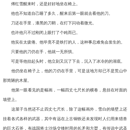
傅红雪醒来时，还是好好地坐在椅上。
他也不知道自己睡了多久，醒来后第一眼就去看他的刀。
刀还在手里，漆黑的刀鞘，在灯下闪动着微光。
也许他只不过刚闭上眼打了个盹而已。
他实在太疲倦。他毕竟不是铁打的人，这种事总难免会发生的。
只要他的刀仍在手，他就一无所惧。
可是等他抬起头时，他立刻又沉了下去，沉入了冰冷的的湖底。
他仍坐在椅子上，他的刀仍在手里，可是这地方却已不是荒山中
那简陋的木屋。
他第一眼看见的是幅画，一幅四丈七尺长的横卷，悬挂在对面的
墙壁上。
这屋子当然还不止四丈七尺长，除了这幅画外，雪白的墙壁上还
挂着各式各样的武器，其中有远在上古铜铁还未发现时人们用来猎兽
的巨大石斧，有战国将士沙场交锋时用的长矛和方槊，有传说中武圣