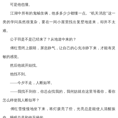
可是他也懂。
江湖中所有的鬼蜮伎俩，他多多少少都懂一点。“机关消息”这一
类的学问虽然很复杂，要在一间小屋里找出复壁地道来，却并不太
难。
公子羽是不是已经来了？从地道中来的？
傅红雪闭上眼睛，屏息静气，让自己的心先冷静下来，才能有灵
敏的感觉。
然后他就开始找。
他找不到。
——今夕不走，人断如琴。
——我找不到你，你总会找我的，我何妨就在这里等着你，看你
怎么样使我人断似琴？
傅红雪慢慢地坐下来，将灯拨亮了些，光亮总是能使人清醒振
奋，睡眠总是和他无缘的。