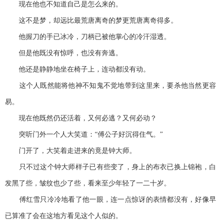
现在他也不知道自己是怎么来的。
这不是梦，却远比最荒唐离奇的梦更荒唐离奇得多。
他握刀的手已冰冷，刀柄已被他掌心的冷汗湿透。
但是他既没有惊呼，也没有奔逃。
他还是静静地坐在椅子上，连动都没有动。
这个人既然能将他神不知鬼不觉地带到这里来，要杀他当然更容
易。
现在他既然仍还活着，又何必逃？又何必动？
突听门外一个人大笑道：“傅公子好沉得住气。”
门开了，大笑着走进来的竟是钟大师。
只不过这个钟大师样子已有些变了，身上的布衣已换上锦袍，白
发黑了些，皱纹也少了些，看来至少年轻了一二十岁。
傅红雪只冷冷地看了他一眼，连一点惊讶的表情都没有，好像早
已算准了会在这地方看见这个人似的。