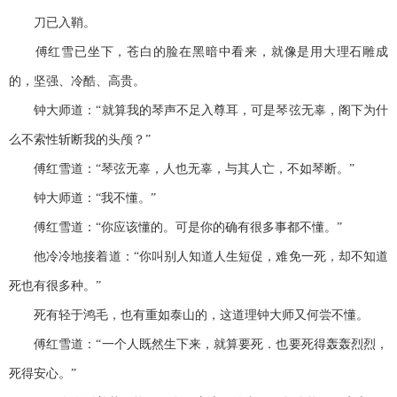
刀已入鞘。
傅红雪已坐下，苍白的脸在黑暗中看来，就像是用大理石雕成
的，坚强、冷酷、高贵。
钟大师道：“就算我的琴声不足入尊耳，可是琴弦无辜，阁下为什
么不索性斩断我的头颅？”
傅红雪道：“琴弦无辜，人也无辜，与其人亡，不如琴断。”
钟大师道：“我不懂。”
傅红雪道：“你应该懂的。可是你的确有很多事都不懂。”
他冷冷地接着道：“你叫别人知道人生短促，难免一死，却不知道
死也有很多种。”
死有轻于鸿毛，也有重如泰山的，这道理钟大师又何尝不懂。
傅红雪道：“一个人既然生下来，就算要死．也要死得轰轰烈烈，
死得安心。”