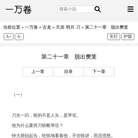
当前位置 »
一万卷
»
古龙
»
天涯·明月·刀
»
第二十一章 脱出樊笼
A+
A-
关灯
护眼
第二十一章 脱出樊笼
上一章
目录
下一章
（一）
刀光一闪，斩的不是人头，是琴弦。
他为什么要挥刀斩断琴弦？
钟大师抬起头，吃惊地看着他，不但惊讶，而且愤怒。