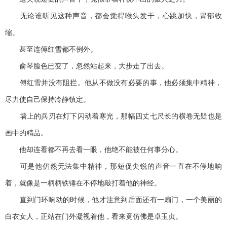
无论谁听见这种声音，都会觉得喉头发干，心跳加快，胃部收
缩。
甚至连傅红雪都不例外。
俞琴脸色已变了，忽然站起来，大步走了出去。
傅红雪并没有阻拦。他从不做没有必要的事，他必须集中精神，
尽力使自己保持冷静镇定。
墙上的兵刃在灯下闪动着寒光，那幅四丈七尺长的横卷无疑也是
画中的精品。
他却连看都不再去看一眼，他绝不能被任何事分心。
可是他仍然无法集中精神，那短促尖锐的声音一直在不停地响
着，就像是一柄柄铁锤在不停地敲打着他的神经。
直到门环响动的时候，他才注意到后面还有一扇门，一个美丽的
白衣女人，正站在门外凝视着他，看来竟仿佛是卓玉贞。