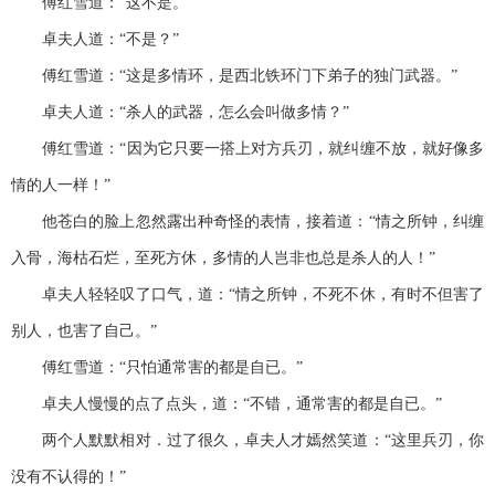
傅红雪道：“这不是。”
卓夫人道：“不是？”
傅红雪道：“这是多情环，是西北铁环门下弟子的独门武器。”
卓夫人道：“杀人的武器，怎么会叫做多情？”
傅红雪道：“因为它只要一搭上对方兵刃，就纠缠不放，就好像多
情的人一样！”
他苍白的脸上忽然露出种奇怪的表情，接着道：“情之所钟，纠缠
入骨，海枯石烂，至死方休，多情的人岂非也总是杀人的人！”
卓夫人轻轻叹了口气，道：“情之所钟，不死不休，有时不但害了
别人，也害了自己。”
傅红雪道：“只怕通常害的都是自已。”
卓夫人慢慢的点了点头，道：“不错，通常害的都是自已。”
两个人默默相对．过了很久，卓夫人才嫣然笑道：“这里兵刃，你
没有不认得的！”