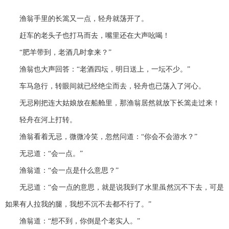
渔翁手里的长篙又一点，轻舟就荡开了。
赶车的老头子也打马而去，嘴里还在大声吆喝！
“肥羊带到，老酒几时拿来？”
渔翁也大声回答：“老酒四坛，明日送上，一坛不少。”
车马急行，转眼间就已经绝尘而去，轻舟也已荡入了河心。
无忌刚把连大姑娘放在船舱里，那渔翁居然就放下长篙走过来！
轻舟在河上打转。
渔翁看着无忌，微微冷笑，忽然问道：“你会不会游水？”
无忌道：“会一点。”
渔翁道：“会一点是什么意思？”
无忌道：“会一点的意思，就是说我到了水里虽然沉不下去，可是
如果有人拉我的腿，我想不沉不去都不行了。”
渔翁道：“想不到，你倒是个老实人。”