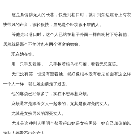
这是条偏僻无人的长巷，快走到巷口时，就听到旁边屋脊上有衣
袂带风的声音，很轻很快，显见是个轻功很不错的人。
等他走出巷口时，这个人已站在巷子外面一棵白杨树下等着他，
居然就是那个不笑时也有两个酒窝的姑娘。
现在她在笑。
用一只手叉着腰，一只手拎着根乌梢马鞭，看着无忌直笑。
无忌没有笑，也没有望着她。就好像根本没有看见前面有这么样
一个人一样，就往她面前走了过去。
他的麻烦已经够多了，实在不想再惹麻烦。
麻烦通常是跟着女人一起来的，尤其是很漂亮的女人。
尤其是女扮男装的漂亮女人。
尤其是这种别人明明全都看得出她是女扮男装，她自己却偏偏以
为别人都看不出的女人。