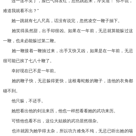
连一莲不笑了，脸已气得发红，忽然跳起来，冷笑道：“你不说，
难道我就看不出？”
她一跳就有七八尺高，话没有说完，忽然凌空一鞭子抽下。
她笑得虽然甜，出手却很凶。如果在一年前，无忌就算能躲过这
一鞭，也未必能躲过第二鞭。
她一鞭接着一鞭抽过来，出手又快又凶，如果是在一年前，无忌
很可能已挨了七八十鞭了。
幸好现在已不是一年前。
她的鞭子快，无忌躲得更快，这根毒蛇般的鞭子，连他的衣角都
碰不到。
他只躲，不还手。
她想看出他的剑法来历，他也一样想看看她的武功来历。
可惜他也看不出，这位大姑娘的武功居然很杂。
也许就因为她学得太杂，所以功力难免不纯，无忌已听出她的喘