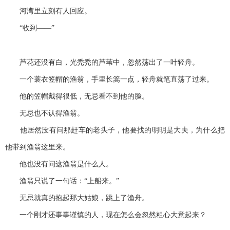
河湾里立刻有人回应。
“收到——”
芦花还没有白，光秃秃的芦苇中，忽然荡出了一叶轻舟。
一个蓑衣笠帽的渔翁，手里长篙一点，轻舟就笔直荡了过来。
他的笠帽戴得很低，无忌看不到他的脸。
无忌也不认得渔翁。
他居然没有问那赶车的老头子，他要找的明明是大夫，为什么把
他带到渔翁这里来。
他也没有问这渔翁是什么人。
渔翁只说了一句话：“上船来。”
无忌就真的抱起那大姑娘，跳上了渔舟。
一个刚才还事事谨慎的人，现在怎么会忽然粗心大意起来？