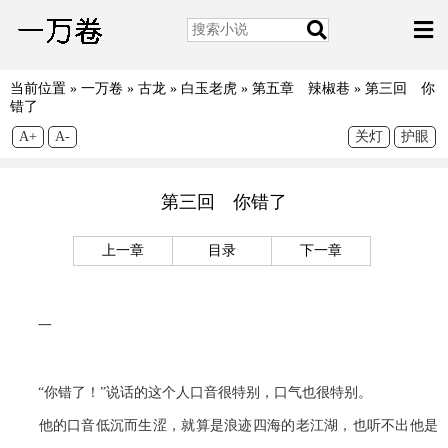
当前位置 »
一万卷
»
古龙
»
白玉老虎
»
第五章 辣椒巷
»
第三回 你
错了
A+
A-
关灯
护眼
第三回 你错了
上一章
目录
下一章
一
“你错了！”说话的这个人口音很特别，口气也很特别。
他的口音低沉而生涩，就算是浪迹四海的老江湖，也听不出他是