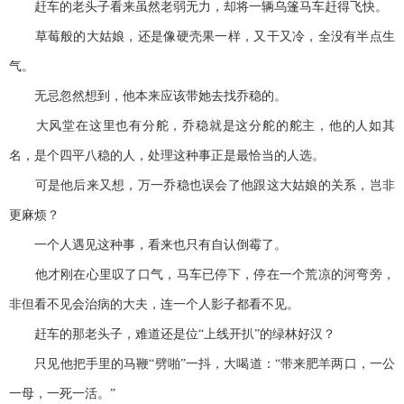
赶车的老头子看来虽然老弱无力，却将一辆乌篷马车赶得飞快。
草莓般的大姑娘，还是像硬壳果一样，又干又冷，全没有半点生
气。
无忌忽然想到，他本来应该带她去找乔稳的。
大风堂在这里也有分舵，乔稳就是这分舵的舵主，他的人如其
名，是个四平八稳的人，处理这种事正是最恰当的人选。
可是他后来又想，万一乔稳也误会了他跟这大姑娘的关系，岂非
更麻烦？
一个人遇见这种事，看来也只有自认倒霉了。
他才刚在心里叹了口气，马车已停下，停在一个荒凉的河弯旁，
非但看不见会治病的大夫，连一个人影子都看不见。
赶车的那老头子，难道还是位“上线开扒”的绿林好汉？
只见他把手里的马鞭“劈啪”一抖，大喝道：“带来肥羊两口，一公
一母，一死一活。”