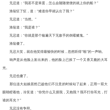
无忌道：“我若不是笨蛋，怎么会随随便便的就上你的船？”
渔翁怔了怔，道：“难道你早就认出了我？”
无忌道：“当然。”
渔翁道：“我是谁？”
无忌道：“你就是那个输遍天下无敌手的倒霉赌鬼。”
渔翁傻了。
无忌大笑，就在他笑得最愉快的时候，忽然听得“啪”的一声响。
响声是从他脸上发出来的，他的脸上已挨了一个又香又脆的大耳
光。
无忌也傻了。
那位连大姑娘居然已趁他们不注意的时候站了起来，正用一双大
眼睛瞪着他，冷笑道：“你凭什么又摸我，又抱我？我不打你耳光，打
谁的耳光？”
无忌没有争辩。