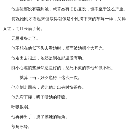
他连碰都没有碰到她，就算她有旧伤复发，也不至于这么严重。
何况她刚才看起来健康得就像是个刚摘下来的草莓一样，又鲜，
又红，而且长满了刺。
无忌准备走了。
他不想在他低下头去看她时，反而被她掴个大耳光。
他走出去很远，她还是躺在那里没有动。
能小心谨慎些虽然总是好的，见死不救的事他却做不出。
——就算上当，好歹也得上这么一次。
他立刻走回来，远比他走出去时快得多。
他先弯下腰，听了听她的呼吸。
呼吸很弱。
他再伸出手，摸了摸她的额角。
额角冰冷。