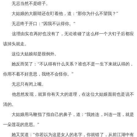
无忌当然不是瞎子。
大姑娘的大眼睛还在盯着他，道：“那你为什么不望我？”
无忌终于开口：“因我不认得你。”
这理由实在再好也没有了，无论谁碰了这么样一个大钉子后都应
该掉头就走。
这位大姑娘却是很例外。
她反而笑了：“不认得有什么关系？谁也不是一生下来就认得的，
你用不着不好意思，我绝不会怪你。”
无忌只有闭上嘴。
他忽然发现，就算你有天大的道理，在这位大姑娘面前也是说不
清的。
大姑娘用马鞭指了指自己的鼻子，道：“我姓连，叫连一莲，就是
一朵莲花的意思。”
她又笑道：“你若以为这是女人的名字，你就错了，从前江湖中有