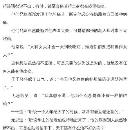
得连话都说不出，有时，甚至会痛苦得全身都在痉挛抽缩。
他们兄妹渐渐发现了他的痛苦，断定他必定在隐藏着自己某种病
痛。
他们兄妹虽然能勉强他去看大夫，可是这倔强的老人却时常不肯
吃药。
他常说：“只有女人才会一天到晚吃药，难道你们要把我当作女
人？”
这种想法虽然很不正确，可是只要他认为这是对的，就绝没有任
何人能令他改变。
千千轻轻叹了口气，道：“今天他又偷偷的把那碗药倒进阴沟里
了。”
无忌苦笑，道：“我真想不通，他为什么总是像小孩一样怕吃
药？”
千千道：“听说一个人年纪大了的时候，常常都会返老还童的。”
无忌道：“听说华山的陆老伯也特地赶来了，他的病因别人虽然诊
断不出，可是在陆老伯手下，天下还有什么治不好的病？”