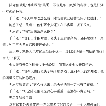
陆老伯就是“华山医隐”陆通，不但是华山剑派的名宿，也是江湖
中有名的神医。
千千道：“今天中午吃过饭后，陆老伯就已经替老头子把过脉。”
她想了想，又道：“他们两个人还关在书房里，谈了很久。”
无忌道：“他们出来后怎么说？”
千千道：“他们出来的时候，老头子显得很高兴，还特地摆了一桌
酒，约了三大爷在后园开怀畅饮。”
三大爷，就是大风堂的三位巨头之一，终日难得说一句话的“铁剑
金人”上官刃。
金人还有开口的时候，要他说话，简直比要金人开口还难。
千千道：“他今天也陪老头子喝了很多酒，直到今天我才知道，他
的酒量很可能比你还好。”
无忌展颜笑道：“这么样说来，老头子的病一定已有了转机。”
千千道：“可是陆老伯却显得心事重重，连酒都不肯去喝。”
无忌又皱起了眉。
这时候窗外忽然传来一阵沉重匆忙的脚步声，一个人在外面问：