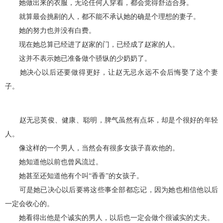
她做出来的衣服，无论任何人穿着，都会觉得舒适合身。
就算最会挑剔的人，都不能不承认她的确是个理想的妻子。
她的努力也并没有白费。
现在她总算已经进了赵家的门，已经成了赵家的人。
这并不表示她已准备做个骄纵的少奶奶了。
她决心以后还要做得更好，让赵无忌永远不会后悔娶了这个妻
子。
赵无忌英俊、健康、聪明，脾气虽然有点坏，却是个很好的年轻
人。
像这样的一个男人，当然会有很多女孩子喜欢他的。
她知道他以前也曾风流过。
她甚至还知道他有个叫“香香”的女孩子。
可是她已决心以后要将这些事全部都忘记，因为她也相信他以后
一定会收心的。
她看得出他是个诚实的男人，以后也一定会做个很诚实的丈夫。