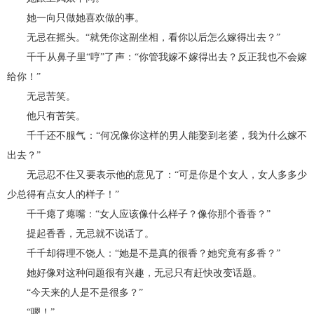
她一向只做她喜欢做的事。
无忌在摇头。“就凭你这副坐相，看你以后怎么嫁得出去？”
千千从鼻子里“哼”了声：“你管我嫁不嫁得出去？反正我也不会嫁
给你！”
无忌苦笑。
他只有苦笑。
千千还不服气：“何况像你这样的男人能娶到老婆，我为什么嫁不
出去？”
无忌忍不住又要表示他的意见了：“可是你是个女人，女人多多少
少总得有点女人的样子！”
千千瘪了瘪嘴：“女人应该像什么样子？像你那个香香？”
提起香香，无忌就不说话了。
千千却得理不饶人：“她是不是真的很香？她究竟有多香？”
她好像对这种问题很有兴趣，无忌只有赶快改变话题。
“今天来的人是不是很多？”
“嗯！”