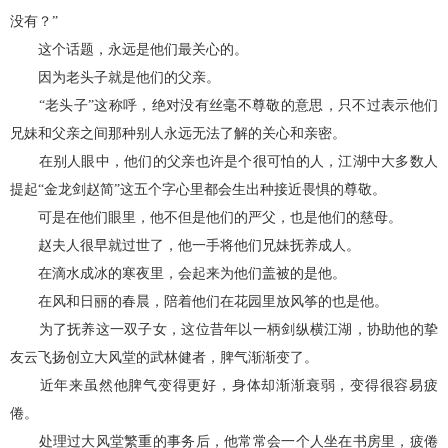
没有？”
这个话题，永远是他们最关心的。
因为老头子就是他们的父亲。
“老头子”这称呼，绝对没有丝毫不尊敬的意思，只不过表示他们
兄妹和父亲之间那种别人永远无法了解的关心和亲密。
在别人眼中，他们的父亲也许是个很可怕的人，江湖中大多数人
提起“金龙剑赵简”这五个字心里都会生出种接近畏惧的尊敬。
可是在他们眼里，他不但是他们的严父，也是他们的慈母。
赵夫人很早就过世了，他一手将他们兄妹抚养成人。
在滴水成冰的寒夜里，会起来为他们盖被的是他。
在风和日丽的春晨，陪着他们在花园里放风筝的也是他。
为了抚养这一双子女，这位昔年以一柄剑纵横江湖，协助他的挚
友云飞扬创立大风堂的武林健者，脾气渐渐变了。
近年来虽然他脾气变得更好，身体却渐渐衰弱，变得很容易疲
倦。
处理过大风堂繁重的事务后，他常常会一个人坐在书房里，疲倦