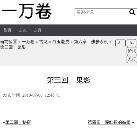
首页
古龙
古典
当前位置 »
一万卷
»
古龙
»
白玉老虎
»
第六章 步步杀机
»
A+
A-
第三回 鬼影
护眼
关灯
第三回 鬼影
发布时间 2019-07-06 12:48:41
«
第二回 秘密
第四回 穿红裙的姑娘
»