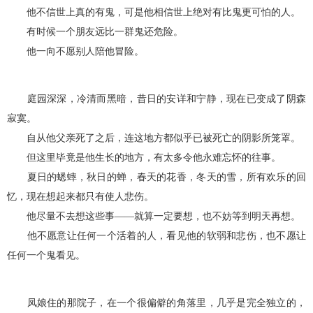
他不信世上真的有鬼，可是他相信世上绝对有比鬼更可怕的人。
有时候一个朋友远比一群鬼还危险。
他一向不愿别人陪他冒险。
庭园深深，冷清而黑暗，昔日的安详和宁静，现在已变成了阴森
寂寞。
自从他父亲死了之后，连这地方都似乎已被死亡的阴影所笼罩。
但这里毕竟是他生长的地方，有太多令他永难忘怀的往事。
夏日的蟋蟀，秋日的蝉，春天的花香，冬天的雪，所有欢乐的回
忆，现在想起来都只有使人悲伤。
他尽量不去想这些事——就算一定要想，也不妨等到明天再想。
他不愿意让任何一个活着的人，看见他的软弱和悲伤，也不愿让
任何一个鬼看见。
凤娘住的那院子，在一个很偏僻的角落里，几乎是完全独立的，