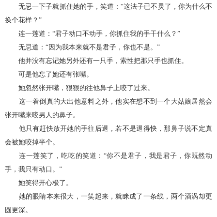
无忌一下子就抓住她的手，笑道：“这法子已不灵了，你为什么不
换个花样？”
连一莲道：“君子动口不动手，你抓住我的手干什么？”
无忌道：“因为我本来就不是君子，你也不是。”
他并没有忘记她另外还有一只手，索性把那只手也抓住。
可是他忘了她还有张嘴。
她忽然张开嘴，狠狠的往他鼻子上咬了过来。
这一着倒真的大出他意料之外，他实在想不到一个大姑娘居然会
张开嘴来咬男人的鼻子。
他只有赶快放开她的手往后退，若不是退得快，那鼻子说不定真
会被她咬掉半个。
连一莲笑了，吃吃的笑道：“你不是君子，我是君子，你既然动
手，我只有动口。”
她笑得开心极了。
她的眼睛本来很大，一笑起来，就眯成了一条线，两个酒涡却更
圆更深。