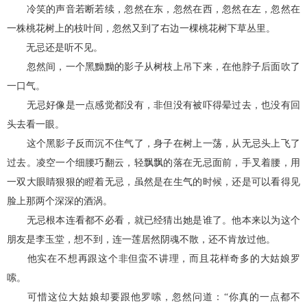
冷笑的声音若断若续，忽然在东，忽然在西，忽然在左，忽然在
一株桃花树上的枝叶间，忽然又到了右边一棵桃花树下草丛里。
无忌还是听不见。
忽然间，一个黑黝黝的影子从树枝上吊下来，在他脖子后面吹了
一口气。
无忌好像是一点感觉都没有，非但没有被吓得晕过去，也没有回
头去看一眼。
这个黑影子反而沉不住气了，身子在树上一荡，从无忌头上飞了
过去。凌空一个细腰巧翻云，轻飘飘的落在无忌面前，手叉着腰，用
一双大眼睛狠狠的瞪着无忌，虽然是在生气的时候，还是可以看得见
脸上那两个深深的酒涡。
无忌根本连看都不必看，就已经猜出她是谁了。他本来以为这个
朋友是李玉堂，想不到，连一莲居然阴魂不散，还不肯放过他。
他实在不想再跟这个非但蛮不讲理，而且花样奇多的大姑娘罗
嗦。
可惜这位大姑娘却要跟他罗嗦，忽然问道：“你真的一点都不