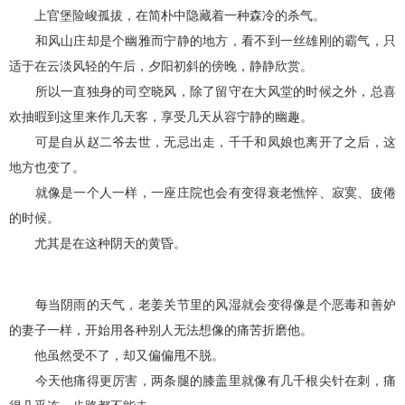
上官堡险峻孤拔，在简朴中隐藏着一种森冷的杀气。
和风山庄却是个幽雅而宁静的地方，看不到一丝雄刚的霸气，只
适于在云淡风轻的午后，夕阳初斜的傍晚，静静欣赏。
所以一直独身的司空晓风，除了留守在大风堂的时候之外，总喜
欢抽暇到这里来作几天客，享受几天从容宁静的幽趣。
可是自从赵二爷去世，无忌出走，千千和凤娘也离开了之后，这
地方也变了。
就像是一个人一样，一座庄院也会有变得衰老憔悴、寂寞、疲倦
的时候。
尤其是在这种阴天的黄昏。
每当阴雨的天气，老姜关节里的风湿就会变得像是个恶毒和善妒
的妻子一样，开始用各种别人无法想像的痛苦折磨他。
他虽然受不了，却又偏偏甩不脱。
今天他痛得更厉害，两条腿的膝盖里就像有几千根尖针在刺，痛