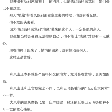
他并没有听到凤娘和千千的消息，但是他已隐约感觉到，她们都
已不在这里。
那天“地藏”带着凤娘到那密室里去的时候，他没有看见她。
他不敢回头去看。
因为他已隐约感觉到“地藏”带来的这个人，一定是他的亲人。
他生怕当时会变得无法控制自己，他不能让“地藏”对他有一点戒
心。
现在他终于回来了，悄悄的回来，没有惊动任何人。
这时正是黄昏。
和风山庄本身就是个值得怀念的地方，尤其是在黄昏，更美如图
画。
和风山庄和上官堡完全不同，也和云飞扬驻节的“飞云庄大风堂”
不一样。
大风堂的建筑鹰扬飞发，庄严雄健，鲜活的反映出云飞扬那种不
可一世的雄心伟抱。