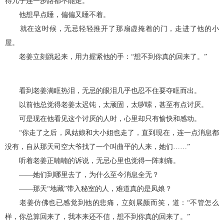
得几乎连一步路都不能走。
他想早点睡，偏偏又睡不着。
就在这时候，无忌轻轻推开了那扇虚掩着的门，走进了他的小
屋。
老姜立刻跳起来，用力握紧他的手：“想不到你真的回来了。”
看到老姜满眶热泪，无忌的眼泪几乎也忍不住要夺眶而出。
以前他总觉得老姜太迟钝，太顽固，太哕嗦，甚至有点讨厌。
可是现在他看见这个讨厌的人时，心里却只有愉快和感动。
“你走了之后，凤姑娘和大小姐也走了，直到现在，连一点消息都
没有，自从那天司空大爷找了一个叫曲平的人来，她们……”
听着老姜正喃喃的诉说，无忌心里也觉得一阵刺痛。
——她们到哪里去了，为什么至今消息全无？
——那天“地藏”带入秘室的人，难道真的是凤娘？
老姜仿佛也已感觉到他的悲痛，立刻展颜而笑，道：“不管怎么
样，你总算回来了，我本来还不信，想不到你真的回来了。”