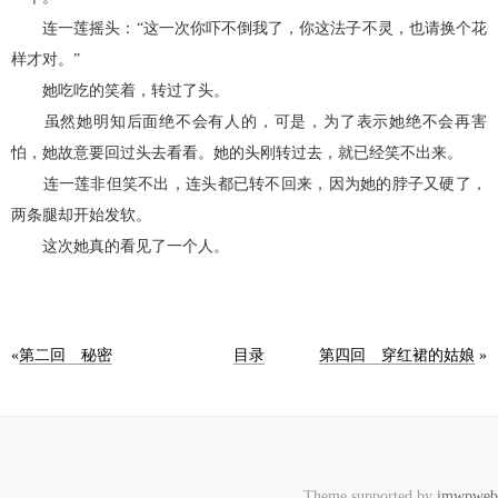
连一莲摇头：“这一次你吓不倒我了，你这法子不灵，也请换个花
样才对。”
她吃吃的笑着，转过了头。
虽然她明知后面绝不会有人的，可是，为了表示她绝不会再害
怕，她故意要回过头去看看。她的头刚转过去，就已经笑不出来。
连一莲非但笑不出，连头都已转不回来，因为她的脖子又硬了，
两条腿却开始发软。
这次她真的看见了一个人。
«
第二回 秘密
目录
第四回 穿红裙的姑娘
»
Theme supported by
imwpweb