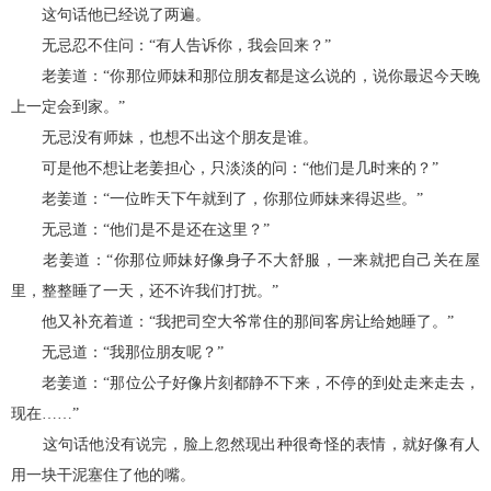
这句话他已经说了两遍。
无忌忍不住问：“有人告诉你，我会回来？”
老姜道：“你那位师妹和那位朋友都是这么说的，说你最迟今天晚
上一定会到家。”
无忌没有师妹，也想不出这个朋友是谁。
可是他不想让老姜担心，只淡淡的问：“他们是几时来的？”
老姜道：“一位昨天下午就到了，你那位师妹来得迟些。”
无忌道：“他们是不是还在这里？”
老姜道：“你那位师妹好像身子不大舒服，一来就把自己关在屋
里，整整睡了一天，还不许我们打扰。”
他又补充着道：“我把司空大爷常住的那间客房让给她睡了。”
无忌道：“我那位朋友呢？”
老姜道：“那位公子好像片刻都静不下来，不停的到处走来走去，
现在……”
这句话他没有说完，脸上忽然现出种很奇怪的表情，就好像有人
用一块干泥塞住了他的嘴。