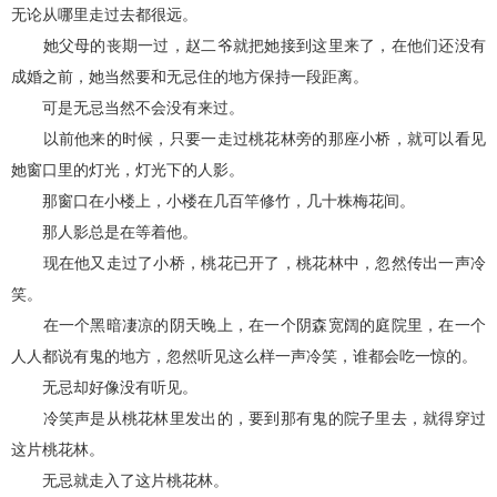
无论从哪里走过去都很远。
她父母的丧期一过，赵二爷就把她接到这里来了，在他们还没有
成婚之前，她当然要和无忌住的地方保持一段距离。
可是无忌当然不会没有来过。
以前他来的时候，只要一走过桃花林旁的那座小桥，就可以看见
她窗口里的灯光，灯光下的人影。
那窗口在小楼上，小楼在几百竿修竹，几十株梅花间。
那人影总是在等着他。
现在他又走过了小桥，桃花已开了，桃花林中，忽然传出一声冷
笑。
在一个黑暗凄凉的阴天晚上，在一个阴森宽阔的庭院里，在一个
人人都说有鬼的地方，忽然听见这么样一声冷笑，谁都会吃一惊的。
无忌却好像没有听见。
冷笑声是从桃花林里发出的，要到那有鬼的院子里去，就得穿过
这片桃花林。
无忌就走入了这片桃花林。