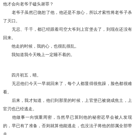
他才会向老爷子磕头谢罪？
老爷子虽然已饶恕了他，他还是不放心，所以才索性将老爷子杀
了灭口。
无忌、千千，都已经跟着司空大爷到上官堡去了，到现在还没有
回来。
他走的时候，我的心，也很乱很乱。
我知道我今天晚上一定睡不着的。
四月初五，晴。
无忌他们今天一早就回来了，每个人都显得很焦躁，脸色都很难
看。
后来，我才知道，他们到那里的时候，上官堡已被烧成焦土，上
官刃也已经逃走。
他做事一向慎重周密，当然早已算到他的秘密迟早会被人发现
的，早已有了准备，否则就算他能逃走，也没法子将他的部属全部带
走。