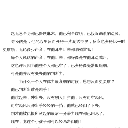
一
赵无忌全身都已僵硬麻木。他已完全虚脱，已接近崩溃的边缘。
奇怪的是，他的心里反而变得一片剔透空灵，反应也变得比平时
更敏锐，无论多少声音，在他耳中听来都响如雷鸣！
每个人说话的声音，在他听来，都好像是在他耳边喊叫。
这也许只因为他整个人都已空了，已变得像瓷器般脆弱。
可是他并没有失去他的判断力。
——为什么一个人在体力最衰弱的时候，思想反而更灵敏？
他已判断出谁是凶手！
他跳起来，冲出去。没有别人阻拦他，只有司空晓风。
司空晓风只伸出手轻轻的一挡，他就已经倒了下去。
刚才他被仇恨所激起的最后一分潜力现在都已用尽了。
现在，竟连个小孩子都可以轻易击倒他！