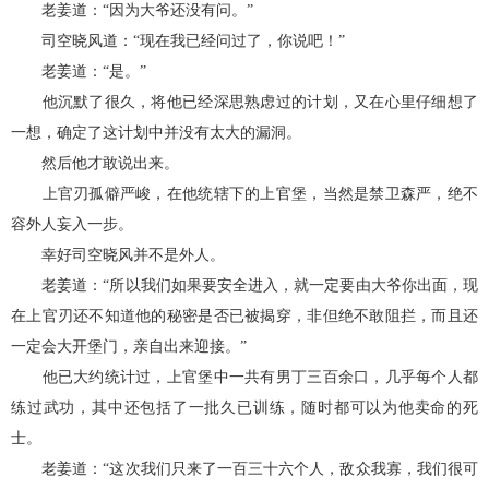
老姜道：“因为大爷还没有问。”
司空晓风道：“现在我已经问过了，你说吧！”
老姜道：“是。”
他沉默了很久，将他已经深思熟虑过的计划，又在心里仔细想了
一想，确定了这计划中并没有太大的漏洞。
然后他才敢说出来。
上官刃孤僻严峻，在他统辖下的上官堡，当然是禁卫森严，绝不
容外人妄入一步。
幸好司空晓风并不是外人。
老姜道：“所以我们如果要安全进入，就一定要由大爷你出面，现
在上官刃还不知道他的秘密是否已被揭穿，非但绝不敢阻拦，而且还
一定会大开堡门，亲自出来迎接。”
他已大约统计过，上官堡中一共有男丁三百余口，几乎每个人都
练过武功，其中还包括了一批久已训练，随时都可以为他卖命的死
士。
老姜道：“这次我们只来了一百三十六个人，敌众我寡，我们很可