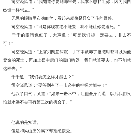
司空晓风道：“我知道你要到哪里去，我本不想拦阻你，因为我自
己也一样想去。”
无忌的眼睛里布满血丝，看起来就像是只负了伤的野兽。
司空晓风道：“可是你现在绝不能去，我不能让你去送死。”
千千的眼睛也红了，大声道：“可是我们却一定要去，非去不
可！”
司空晓风道：“上官刃阴鸷深沉，手下本就养了批随时都可以为他
卖命的死士，再加上蜀中唐门的毒门暗器，我们就算要去，也不能就
这样去。”
千千道：“我们要怎么样才能去？”
司空晓风道：“要等到有了一击必中的把握才能去！”
他叹了口气，又道：“如果一击不中，让他全身而退，以后我们只
怕就永远不会再有第二次的机会了。”
他说的是实话。
但是和风山庄的属下却拒绝接受。