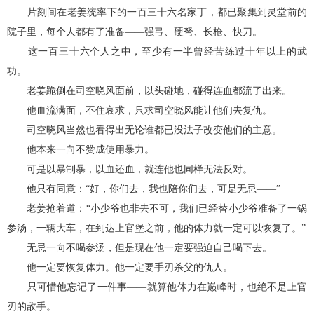
片刻间在老姜统率下的一百三十六名家丁，都已聚集到灵堂前的
院子里，每个人都有了准备——强弓、硬弩、长枪、快刀。
这一百三十六个人之中，至少有一半曾经苦练过十年以上的武
功。
老姜跪倒在司空晓风面前，以头碰地，碰得连血都流了出来。
他血流满面，不住哀求，只求司空晓风能让他们去复仇。
司空晓风当然也看得出无论谁都已没法子改变他们的主意。
他本来一向不赞成使用暴力。
可是以暴制暴，以血还血，就连他也同样无法反对。
他只有同意：“好，你们去，我也陪你们去，可是无忌——”
老姜抢着道：“小少爷也非去不可，我们已经替小少爷准备了一锅
参汤，一辆大车，在到达上官堡之前，他的体力就一定可以恢复了。”
无忌一向不喝参汤，但是现在他一定要强迫自己喝下去。
他一定要恢复体力。他一定要手刃杀父的仇人。
只可惜他忘记了一件事——就算他体力在巅峰时，也绝不是上官
刃的敌手。