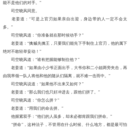
能不是他们的对手。”
司空晓风同意。
老姜道：“可是上官刃如果亲自出迎，身边带的人一定不会太
多。”
司空晓风道：“你准备就在那时候动手？”
老姜道：“擒贼先擒王，只要我们能先下手制住上官刃，他的属下
绝对不敢轻举妄动！”
司空晓风道：“谁有把握能够制住他？”
老姜道：“如果由小少爷正面出手，大爷你和二小姐两旁夹击，再
由我率领一队人将他和他的随从们隔离，就不难一击而中。”
司空晓风说道：“如果他不出来又如何？”
老姜道：“那么我们也只好冲进去，跟他们拼了。”
司空晓风道：“你怎么拼？”
老姜道：“用我们的命去拼。”
他握紧双手：“他们的人虽多，却未必都肯跟我们拼命。”
“拼命”，这种法子，不管用在什么时候、什么地方，都是最可怕