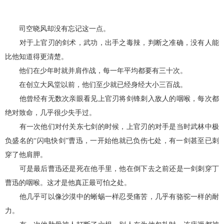
司空晓风却没有忘记这一点。
对于上官刃的剑术，武功，出手之毒辣，判断之准确，没有人能
比他知道得更清楚。
他们在少年时就并肩作战，每一年平均都要有三十次。
在创立大风堂以前，他们至少就已经身经大小三百战。
他曾经有无数次亲眼看见上官刃将剑锋刺入敌人的咽喉，每次都
绝对致命，几乎很少失手过。
有一次他们对付关东七剑的时候，上官刃的对手是当时武林中极
负盛名的“闪电快剑”曹迅，一开始他就已负伤七处，有一剑甚至已刺
穿了他肩胛。
可是最后曹迅还是死在他手里，他在倒下去之前还是一剑刺穿丁
曹迅的咽喉。这才是他真正最可怕之处。
他几乎可以像沙漠中的蜥蜴一样忍受痛苦，几乎有骆驼一样的耐
力。