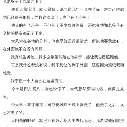
见老爷子于九泉之下？
他看见我流泪，就安慰我，说他这几年一直在苦练，对自己的武
功已经很有把握，而且这次出门，也已有了准备！
他真的有了准备，不但带了不少盘缠路费，还把各地和老爷子有
交情的朋友都记了下来。
大风堂在各地的分舵，他也早就记得很清楚，所以他要我放心，
在外面绝不会没有照顾。
我真想告诉他，我多么希望能陪在他身旁，能让我自己照顾他。
可是我什么都没有说，我不想让他到了外面，还要因为惦记我而
难受。
我宁愿一个人自己在这里流泪。
今天是四月初八，雨已经停了，天气忽然变得很热，就像是夏
天。
今天早上我才知道，司空晓风昨天晚上就走了，他走了之后，无
忌才走了的。
天刚亮的时候，就已经有好几批人出去找无忌，我希望他们能把