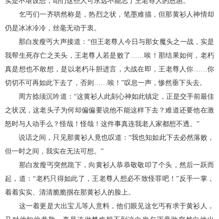
实是不堪设想，咱们这些人可永远不能忘了王老尊人的恩惠。”
乞丐们一齐哄然称是，热烈之状，笔墨难描，但那黄衫人神情却
仍是冰冰冷冷，丝毫无动于衷。
那白发瘦丐大声接道：“但王老尊人今日与那女魔头之一战，实是
我帮生死存亡之关头，王老尊人若是败了……唉！那结果如何，老朽
真是想也不敢想，是以老朽斗胆进言，大战在即，王老尊人你……你
切切不可再如此下去了，否则……唉！”叹息一声，惨然垂下头去。
周方捻须沉吟道：“这黄衫人此刻心神如此镇定，正是交手前最佳
之状况，这老头子为何却偏偏要说他不能这样下去？难道还要他在激
怒时与人动手么？怪哉！怪哉！这件事真连我老人家都想不透。”
说话之间，只见那黄衫人竟也叹道：“我也知如此下去必然落败，
但一时之间，我实在无法可想。”
那白发瘦丐突然跪下，向黄衫人恭恭敬敬叩了个头，然后一跃而
起，道：“老朽只得如此了，王老尊人想必不致怪罪吧！”反手一掌，
着着实实、清清脆脆掴在那黄衫人的脸上。
这一着更是大出宝儿等人意料，他们眼见这乞丐有求于黄衫人，