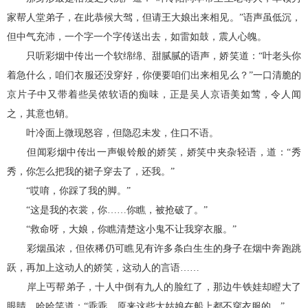
家帮人堂弟子，在此恭候大驾，但请王大娘出来相见。”语声虽低沉，
但中气充沛，一个字一个字传送出去，如雷如鼓，震人心魄。
只听彩烟中传出一个软绵绵、甜腻腻的语声，娇笑道：“叶老头你
着急什么，咱们衣服还没穿好，你便要咱们出来相见么？”一口清脆的
京片子中又带着些吴侬软语的痴味，正是吴人京语美如莺，令人闻
之，其意也销。
叶冷面上微现怒容，但隐忍未发，住口不语。
但闻彩烟中传出一声银铃般的娇笑，娇笑中夹杂轻语，道：“秀
秀，你怎么把我的裙子穿去了，还我。”
“哎唷，你踩了我的脚。”
“这是我的衣裳，你……你瞧，被抢破了。”
“救命呀，大娘，你瞧清楚这小鬼不让我穿衣服。”
彩烟虽浓，但依稀仍可瞧见有许多条白生生的身子在烟中奔跑跳
跃，再加上这动人的娇笑，这动人的言语……
岸上丐帮弟子，十人中倒有九人的脸红了，那边牛铁娃却瞪大了
眼睛，哈哈笑道：“乖乖，原来这些大姑娘在船上都不穿衣服的。”