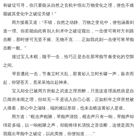
有破绽可寻，你只要能从自然之玄机中悟出万物变化之理，便也不难
窥破其变化中之破绽关键！”
周方接着又道：“不错，自然之动静、万物之变化中，便包涵着剑
道一理。你若能由此将别人剑术中之破绽窥出，一击便可将对方剑路
击断，那时便可无坚不摧、无物不克……正如我此刻一击便可将琴痴
击断一般。”
接过宝儿木棍，随手一击，恰巧正是击在那琴痴节奏变化的空隙
之间。
琴音遭此一击，节奏立时大乱，那黄衫人立时长啸一声，振衣而
起，仰望苍天，竟呆呆地出起神来。
宝儿却全已被周方所叙之武道之理所醉，只觉这道理虽然俱是自
己闻所未闻之理，但却无一不是说入自己心底，正如积年之痒突然被
人搔着，那心中之滋味，端的难以形容，也未去瞧这黄衫人是谁。
周方道：“棍击声粗陋，琴痴声清悦，棍击声只有一响，琴痴声却
绵若多端，以一响粗陋之声，却能将绵长清悦之音击断，这便是因为
我窥出琴痴中之破绽，以此类推，你便知道……”