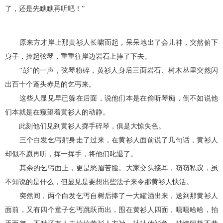
了，还是先瞧瞧再听吧！”
原来方才岸上那黄衫人长啸而起，呆呆地出了会儿神，突然俯下
身子，捧起弦琴，重重往岸边岩石上摔了下去。
“彭”的一声，弦琴粉碎，黄衫人身后三面岩石、树木丛里突然闪
出百十个蓬头赤足的乞丐来。
这些人显见早已躲在后面，说他们本是在偷听琴痴，倒不如说他
们本就是在窥望着黄衫人的动静。
此刻他们见到黄衫人掷手碎琴，俱是大惊失色。
三个白发乞丐躬身走了过来，在黄衫人面前说了几句话，黄衫人
却似不愿再听，挥一挥手，将他们叱退了。
其余的乞丐面上，更是愁眉苦脸。大家交头接耳，窃窃私议，虽
不知说的是什么，但显见是要想出些法子来令那黄衫人快活。
突然间，两个白发乞丐自树后捧了一大罐酒出来，送到那黄衫人
面前，又有四个童子乞丐跳跃而出，围在黄衫人四面，嘻嘻哈哈，拍