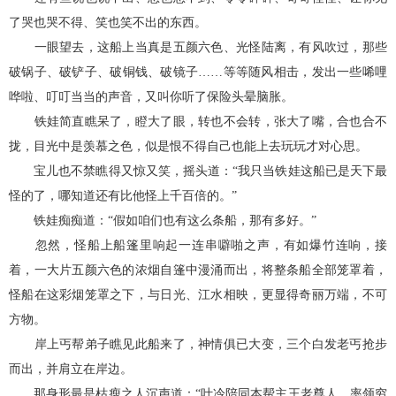
了哭也哭不得、笑也笑不出的东西。
一眼望去，这船上当真是五颜六色、光怪陆离，有风吹过，那些
破锅子、破铲子、破铜钱、破镜子……等等随风相击，发出一些唏哩
哗啦、叮叮当当的声音，又叫你听了保险头晕脑胀。
铁娃简直瞧呆了，瞪大了眼，转也不会转，张大了嘴，合也合不
拢，目光中是羡慕之色，似是恨不得自己也能上去玩玩才对心思。
宝儿也不禁瞧得又惊又笑，摇头道：“我只当铁娃这船已是天下最
怪的了，哪知道还有比他怪上千百倍的。”
铁娃痴痴道：“假如咱们也有这么条船，那有多好。”
忽然，怪船上船篷里响起一连串噼啪之声，有如爆竹连响，接
着，一大片五颜六色的浓烟自篷中漫涌而出，将整条船全部笼罩着，
怪船在这彩烟笼罩之下，与日光、江水相映，更显得奇丽万端，不可
方物。
岸上丐帮弟子瞧见此船来了，神情俱已大变，三个白发老丐抢步
而出，并肩立在岸边。
那身形最是枯瘦之人沉声道：“叶冷陪同本帮主王老尊人，率领穷