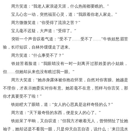
周方笑道：“我老人家浪迹天涯，什么热闹都要瞧的。”
宝儿心念一动，突然福至心灵，道：“我跟着你老人家走。”
周方微微笑道：“你受得了流浪之苦？”
宝儿毫不迟疑，大声道：“受得了。”
突听一个声音叹着气道：“受不了……受不了……”牛铁娃愁眉苦
验，长吁短叹，自林外缓缓走了进来。
周方笑道：“什么事受不了？”
铁娃苦着脸道：“我眼睛没有一时一刻离开过那姓姜的小姑娘，
但……但她却从来也没有瞧过我一眼。”
周方大笑道：“她赤身露体被你抱在怀里，自然对你害臊。她越是
不理你，才表示她委实对你有意。她若毫不在意，照样与你言笑，那
你才真要受不了啦！”
铁娃瞪大了眼睛，道：“女人的心思真是这样奇怪的么？”
周方道：“天下最奇怪的东西，便是女人的心了。”
铁娃呆了半晌，又自叹道：“但我方才瞅着无人，曾悄悄扯了扯她
袖子，她却还是不看我一眼，只是仰天自言自语，说什么：‘来日流水