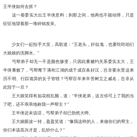
王半侠如何去抓？
这一着委实大出王半侠意料；刹那之间，他再也不能动弹，只是
怔怔地望着那一堆碎锦发呆。
少女们一起拍手大笑，高歌道：“王老头，奸似鬼，也要吃吃咱们
大娘娘的洗脚水。”
丐帮弟子却无一不是颜色惨变，只因此番赌约关系委实太大，王
半侠番败了，丐帮麾下满布江湖的成千成百条好汉，岂非要永受这来
历不明、行踪诡异的女子管辖？丐帮百年来辛苦树立之威名，岂非从
此毁于一旦？
王大娘笑得有如花枝乱颤，道：“半侠老弟，这次你可上了我的当
了吧，还不乖乖地称我一声帮主？”
王半侠还未说话，丐帮弟子却已勃然大哗。
王大娘眼波一转，盈盈笑道：“像我这样的人，来做你们的帮主，
你们本该高兴才是，乱吵什么？”