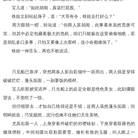
宝儿道：“如此胡闹，真该打屁股。”
铁娃立刻站起身子，道：“大哥有令，铁娃去打好么？”
周方眼睛一瞪，轻叱道：“你两人莫胡闹，此事看来虽然荒唐可
笑，但其中必定包藏着极大的危机，咱们只能躲在这里偷偷地瞧，若
是胡乱多口多事，只怕又要像上次那样，连小命都难保了。”
铁娃一伸舌头，再也不敢说话。
只见船已靠岸，突然两条人影自彩烟中一跃而出，两人俱是穿得
破破烂烂，蓬头垢面，一副要饭的模样。
宝儿听那娇笑语声，只当船上的必定全都是绝色美女，此刻骤眼
望去，不觉吃了一惊。
但仔细望去，才知自己猜得还是不错，这两人虽然蓬头垢面，但
明眸皓齿，巧笑嫣然，泥污也掩不住她们天生美艳。
尤其右面一人，上身穿着件破烂的对襟锦衫，下身穿着双褪色的
缀珠绣鞋，中间却露出双欺霜赛雪、修长有致的玉腿，叫人瞧上一