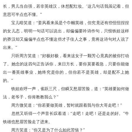
长，男儿当自强，若非英雄汉，休想配红妆。’这几句话我虽记着，但
意思可半点也不懂。”
宝儿暗笑道：“姜风看来虽是个巾帼英雄，但究竟还有些忸忸捏捏
的女儿态，明明一句话可以说出，却偏偏要吟诗作句，只恨铁娃这样
的莽汉却又偏偏半点也不懂这些才子佳人之事，竟将这诗句对人说了
出来。”
只听周方笑道：“好极好极，看来这女子一颗芳心竟真的被你打动
了。她念的这四句正告诉你，来日方长，要你莫要着急，只要你能做
出一番英雄事业，她终究是你的，但你若不是英雄，却是配不上她
的。”
铁娃欢呼一声，雀跃三尺，但瞬又愁眉苦脸，道：“英雄要如何做
法，老爷子，你肯教教我么？”
周方微笑道：“你若要做英雄，暂时就跟着我与你大哥走吧！”
忽然又听得一个声音长叹着道：“走吧！走吧！还是走的好。”牛
铁雄也愁眉苦脸走了进来。
周方笑道：“你又是为了什么如此苦恼？”