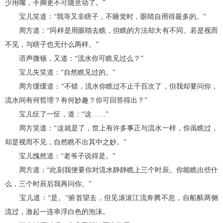
少用嘴，手脚更不可随意动了。”
宝儿笑道：“我等又非瞎子，不睡觉时，眼睛自用得最多的。”
周方道：“同样是用眼睛去瞧，但瞧的方法却大有不同。若是视而
不见，与瞎子也无什么两样。”
语声微顿，又道：“流水你可瞧见过么？”
宝儿失笑道：“自然瞧见过的。”
周方缓缓道：“不错，流水你瞧过不止千百次了，但我却要问你，
流水间有何哲理？有何妙趣？你可回答得出？”
宝儿怔了一怔，道：“这……”
周方笑道：“这就是了，世上有许多事正与流水一样，你虽瞧过，
却是视而不见，自然瞧不出其中之妙。”
宝儿愧然道：“老爷子说得是。”
周方道：“此刻我便要你对流水静静瞧上三个时辰。你能瞧出些什
么，三个时辰后我再问你。”
宝儿道：“是。”俯首望去，但见滚滚江流奔腾不息，自船舷两侧
流过，激起一连串浮白色的泡沫。