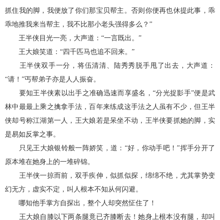
抓住我的脚，我便放了你们那宝贝帮主。否则你便再也休提此事，乖
乖地推我来当帮主，我不比那小老头强得多么？”
王半侠目光一亮，大声道：“一言既出。”
王大娘笑道：“四千匹马也追不回来。”
王半侠双手一分，将伍清清、陆秀秀脱手甩了出去，大声道：
“请！”丐帮弟子亦是人人振奋。
要知王半侠素以出手之准确迅速而享盛名，“分光捉影手”便是武
林中最最上乘之擒拿手法，百年来练成这手法之人虽有不少，但王半
侠却号称江湖第一人，王大娘若是呆坐不动，王半侠要抓她的脚，实
是易如反掌之事。
只见王大娘银铃般一阵娇笑，道：“好，你动手吧！”挥手分开了
原本堆在她身上的一堆碎锦。
王半侠一掠而前，双手疾伸，似抓似探，绵绵不绝，尤其掌势变
幻无方，虚实不定，叫人根本不知从何闪避。
哪知他手掌方自探出，整个人却突然怔住了！
王大娘自膝以下两条腿竟已齐膝断去！她身上根本没有腿，却叫