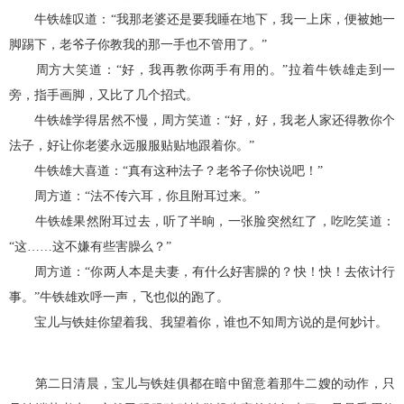
牛铁雄叹道：“我那老婆还是要我睡在地下，我一上床，便被她一
脚踢下，老爷子你教我的那一手也不管用了。”
周方大笑道：“好，我再教你两手有用的。”拉着牛铁雄走到一
旁，指手画脚，又比了几个招式。
牛铁雄学得居然不慢，周方笑道：“好，好，我老人家还得教你个
法子，好让你老婆永远服服贴贴地跟着你。”
牛铁雄大喜道：“真有这种法子？老爷子你快说吧！”
周方道：“法不传六耳，你且附耳过来。”
牛铁雄果然附耳过去，听了半晌，一张脸突然红了，吃吃笑道：
“这……这不嫌有些害臊么？”
周方道：“你两人本是夫妻，有什么好害臊的？快！快！去依计行
事。”牛铁雄欢呼一声，飞也似的跑了。
宝儿与铁娃你望着我、我望着你，谁也不知周方说的是何妙计。
第二日清晨，宝儿与铁娃俱都在暗中留意着那牛二嫂的动作，只