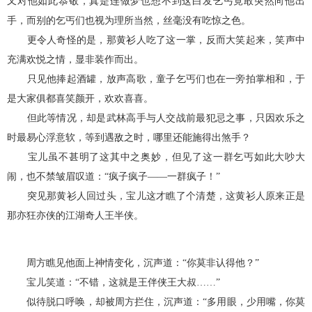
又对他如此恭敬，真是连做梦也想不到这白发乞丐竟敢突然向他出
手，而别的乞丐们也视为理所当然，丝毫没有吃惊之色。
更令人奇怪的是，那黄衫人吃了这一掌，反而大笑起来，笑声中
充满欢悦之情，显非装作而出。
只见他捧起酒罐，放声高歌，童子乞丐们也在一旁拍掌相和，于
是大家俱都喜笑颜开，欢欢喜喜。
但此等情况，却是武林高手与人交战前最犯忌之事，只因欢乐之
时最易心浮意软，等到遇敌之时，哪里还能施得出煞手？
宝儿虽不甚明了这其中之奥妙，但见了这一群乞丐如此大吵大
闹，也不禁皱眉叹道：“疯子疯子——一群疯子！”
突见那黄衫人回过头，宝儿这才瞧了个清楚，这黄衫人原来正是
那亦狂亦侠的江湖奇人王半侠。
周方瞧见他面上神情变化，沉声道：“你莫非认得他？”
宝儿笑道：“不错，这就是王伴侠王大叔……”
似待脱口呼唤，却被周方拦住，沉声道：“多用眼，少用嘴，你莫