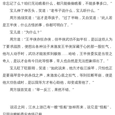
非忘记了么？咱们无论瞧着什么，都只能偷偷瞧看，不能多事多口。”
宝儿伸了伸舌头，笑道：“老爷子说什么，宝儿听什么。”
周方捻须笑道：“这才是乖孩子。”过了半晌，又自笑道：“此人若
是王半侠，什么古怪的事，你都可明白了。”
宝儿道：“为什么？”
周方道：“王半侠亦狂亦侠，但半侠武功不如半狂，是以这些人为
了要求战胜，便想出各种法子来激发王半侠深藏于心的那一股狂气，
他与人动手时，武功才能发挥到极致……哈哈，王半侠委实是当世之
奇人，是以才会有今日此等怪事，常人也自然是无法想象得出了。”
宝儿眨了眨眼睛，笑道：“如此说来，他方才临江操琴，只怕也正
是要藉琴音中的杀伐之声，来激发心底之狂气，等到弦断琴崩，便是
他大功告成时，是以我等方才有心助他，却变成害他了。”
周方颔首笑道：“举一反三，果然不错。”
说话之间，江水上游已有一艘“怪船”放棹而来，说它是“怪船”，
只因这艘船委实奇怪已极。