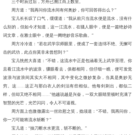
三个时辰过后，方舟已溯江而上数里。
周方道：“我再问你流水间有何奥妙，你可回答得出么？”
宝儿长长叹了口气，缓缓道：“我从前只当流水便是流水，没有什
么别的，但如今才知道，这一江流水，在骚人眼中，便是一篇绝妙诗
词文章，在雅士眼中，便是一阕绝妙音乐歌曲。”
周方冷冷道：“若在武学宗师眼里，便成了一套连绵不绝、无懈可
击的武功，此点你莫非未曾想到？”
宝儿恍然大喜道：“不错，这流水中正是包涵着无上武学至理。你
且看江流水中的波浪，骤眼看去，俱都相同，但仔细一瞧，便可发觉
波浪与波浪间其实大不相同，其中变化之微妙复杂，当真是奥妙无
穷。这……这正与那白衣人的剑法有些相似。他每剑刺出，都似二
样，但却又绝不相同……”他越说越是兴奋，一双大眼睛里顿时充满了
智慧的光芒，光芒闪闪，令人不可逼视。
周方面上也微微露出一丝欣慰之笑，捻须道：“不错。我再问你，
你一刀可能将流水斩断？”
宝儿道：“抽刀断水水更流，斩不断的。”