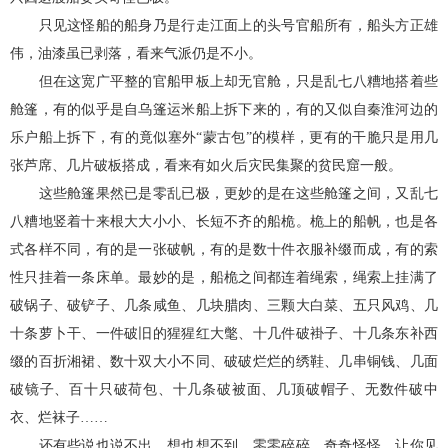
只见这怪船的船身乃是行走江面上的头号官船所有，船头方正雄
伟，油漆虽已剥落，看来气派仍是不小。
但在这宽广平整的官船甲板上却无官舱，只是乱七八糟地搭着些
舱篷，有的似乎是自乌篷运米船上拆下来的，有的又似自秦淮河边的
乐户船上拆下，有的竟似塞外“蒙古包”的模样，更有的干脆只是用几
张芦席、几片破板搭成，看来有如火后灾民集聚的贫民窟一般。
这些舱篷果然已是零乱已极，更妙的是在这些舱篷之间，又乱七
八糟地竖着十来根大大小小、长短不齐的船桅。桅上的船帆，也是各
式各样不同，有的是一张破帆，有的是数十件衣服补缀而成，有的索
性只挂着一条床单。最妙的是，船桅之间都连着绳索，绳索上挂满了
破锅子、破铲子、几条咸鱼、几块腊肉、三颗大白菜、五只风鸡、几
十条萝卜干、一件破旧的猩猩红大氅、十几件破褂子、十几条东补西
缀的百折湘裙、数十双大小不同、破破烂烂的绣鞋、几串铜钱、几面
破镜子、百十只破荷包、十几条破被面、几顶破帽子、无数件破中
衣、烂袜子……
还有些说也说不出、想也想不到、零零碎碎、奇奇怪怪、让你见