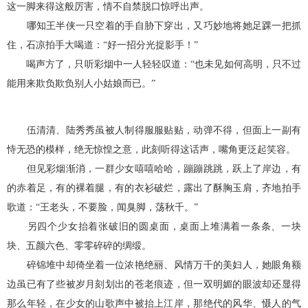
这一脚来得这般厉害，情不自禁脱口惊呼出声。
哪知王半侠一只空着的手自胁下穿出，又巧妙地将她足踝一把抓
住，石凉拍手大喝道：“好一招分光捉影手！”
喝声方了，只听彩烟中一人轻轻叹道：“也未见如何高明，只不过
能用来欺负欺负别人小姑娘而已。”
伍清清、陆秀秀虽被人制得服服贴贴，动弹不得，但面上一副有
恃无恐的模样，绝无惊惶之意，此刻听得这话声，嘴角更泛起笑容。
但见彩烟渐消，一群少女嘻嘻哈哈，蹦蹦跳跳，跃上了岸边，有
的赤着足，有的裸着腿，有的衣衫破烂，露出了酥胸玉肩，齐地拍手
歌道：“王老头，不要脸，闻臭脚，荡秋千。”
另四个少女抬着张破旧的圆桌面，桌面上堆满着一条条、一块
块、五颜六色、零零碎碎的绸缎。
碎锦堆中却倚坐着一位浓艳绝丽、风情万千的美妇人，她眼角额
边虽已有了些被岁月刻划出的苍老痕迹，但一双明媚的眼波却还显得
那么年轻，在少女的山歌声中被抬上江岸，那绝代的风华、慑人的气