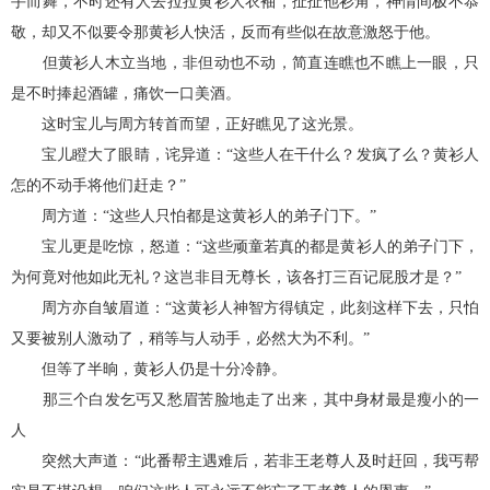
手而舞，不时还有人去拉拉黄衫人衣袖，扯扯他衫角，神情间极不恭
敬，却又不似要令那黄衫人快活，反而有些似在故意激怒于他。
但黄衫人木立当地，非但动也不动，简直连瞧也不瞧上一眼，只
是不时捧起酒罐，痛饮一口美酒。
这时宝儿与周方转首而望，正好瞧见了这光景。
宝儿瞪大了眼睛，诧异道：“这些人在干什么？发疯了么？黄衫人
怎的不动手将他们赶走？”
周方道：“这些人只怕都是这黄衫人的弟子门下。”
宝儿更是吃惊，怒道：“这些顽童若真的都是黄衫人的弟子门下，
为何竟对他如此无礼？这岂非目无尊长，该各打三百记屁股才是？”
周方亦自皱眉道：“这黄衫人神智方得镇定，此刻这样下去，只怕
又要被别人激动了，稍等与人动手，必然大为不利。”
但等了半晌，黄衫人仍是十分冷静。
那三个白发乞丐又愁眉苦脸地走了出来，其中身材最是瘦小的一
人
突然大声道：“此番帮主遇难后，若非王老尊人及时赶回，我丐帮