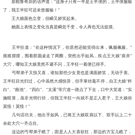
那粗鲁奇异的语声道：“这身子只有一半是王半侠的，王半侠服输
了，我王半狂可还未曾服输！”
王大娘面色立变，但瞬又娇笑起来。
她面上表情之变化当真是瞬息千变，令人再也无法捉摸。
王半狂道：“在这种情况下，你居然还能笑得出来，佩服佩服。”
摇摇摆摆，围着那圆桌走了两圈，突然出手如风，疾点王大娘“肩井”
大穴，哪知王大娘竟然不避不闪，王半狂一着便已得手。
丐帮弟子又惊又喜，谁知那些少女竟也是满面娇笑，无动于衷。
王半狂目光扫过，心中虽然大感惊异，但手掌丝毫不停，自王大娘“杵
白”、“曲池”、“四白”、“太溪”等穴道一路点了下去，口中大笑道：“实
施暗算，虽非光明行径，但我王半狂一向就不是正人君子，王大娘你
莫怪！莫怪！”
几句话功夫，他出手如风，已将王大娘双肩以下、双手以上二十
余处大穴一齐点住。
这边的丐帮弟子瞧了，固是人人大喜欲狂，那边的方宝儿瞧了，