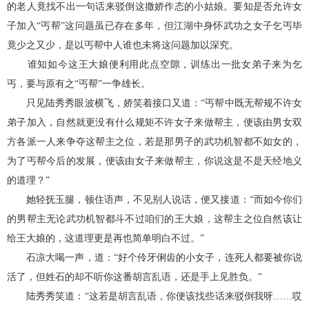
的老人竟找不出一句话来驳倒这撒娇作态的小姑娘。要知是否允许女
子加入“丐帮”这问题虽已存在多年，但江湖中身怀武功之女子乞丐毕
竟少之又少，是以丐帮中人谁也未将这问题加以深究。
谁知如今这王大娘便利用此点空隙，训练出一批女弟子来为乞
丐，要与原有之“丐帮”一争雄长。
只见陆秀秀眼波横飞，娇笑着接口又道：“丐帮中既无帮规不许女
弟子加入，自然就更没有什么规矩不许女子来做帮主，便该由男女双
方各派一人来争夺这帮主之位，若是那男子的武功机智都不如女的，
为了丐帮今后的发展，便该由女子来做帮主，你说这是不是天经地义
的道理？”
她轻抚玉腿，顿住语声，不见别人说话，便又接道：“而如今你们
的男帮主无论武功机智都斗不过咱们的王大娘，这帮主之位自然该让
给王大娘的，这道理更是再也简单明白不过。”
石凉大喝一声，道：“好个伶牙俐齿的小女子，连死人都要被你说
活了，但姓石的却不听你这番胡言乱语，还是手上见胜负。”
陆秀秀笑道：“这若是胡言乱语，你便该找些话来驳倒我呀……哎