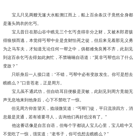
宝儿只见两艘无篷大水船溯江而上，船上百余条汉子竟然全身都
是蓬头鹑衣的乞丐。
宝儿昔日在那山谷中瞧见三个乞丐贪得非分之财，又被木郎君骇
得狼狈而逃，本觉得丐帮中全是贪财怕死之徒，但后来见着那见义勇
为之马车夫，才知道无论任何一帮之中，俱都难免良莠不齐，此刻见
到这百余乞丐去得如此匆忙，不禁喃喃自语道：“莫非丐帮也出了什么
变故？”
只听身后一人接口道：“不错，丐帮中必有变故发生。你可是想去
瞧瞧么？”口音苍老，正是周方。
宝儿虽不通武功，但自幼耳目便极是灵敏，此刻见到周方竟能无
声无息地来到他身后，心下不禁吃了一惊。
但见周方仰首望天，捻须微笑道：“丐帮门徒，平日流浪四方，消
息最是灵通，若有谁要寻人，去询他们再好也没有了。”
他这番话像是自言自语，但每个字都说人宝儿心里，宝儿暗中又
不觉吃了一惊，强笑道：“老爷子，你可也想去瞧瞧么？”