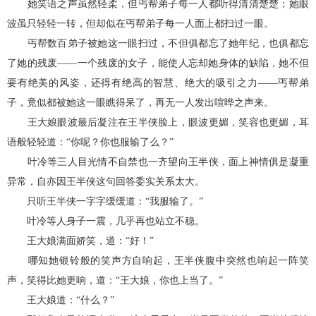
她笑语之声虽然轻柔，但丐帮弟子每一人都听得清清楚楚；她眼
波虽只轻轻一转，但却似在丐帮弟子每一人面上都扫过一眼。
丐帮数百弟子被她这一眼扫过，不但俱都忘了她年纪，也俱都忘
了她的残废——一个残废的女子，能使人忘却她身体的缺陷，她不但
要有绝美的风姿，还得有绝高的智慧、绝大的吸引之力——丐帮弟
子，竟似都被她这一眼瞧得呆了，再无一人发出喧哗之声来。
王大娘眼波最后凝注在王半侠脸上，眼波更媚，笑容也更媚，耳
语般轻轻道：“你呢？你也服输了么？”
叶冷等三人目光情不自禁也一齐望向王半侠，面上神情俱是凝重
异常，自亦因王半侠这句回答委实关系太大。
只听王半侠一字字缓缓道：“我服输了。”
叶冷等人身子一震，几乎再也站立不稳。
王大娘满面娇笑，道：“好！”
哪知她银铃般的笑声方自响起，王半侠腹中突然也响起一阵笑
声，笑得比她更响，道：“王大娘，你也上当了。”
王大娘道：“什么？”