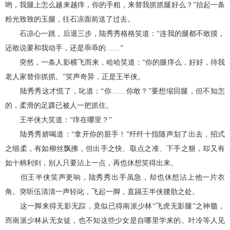
哟，我腿上怎么越来越痒，你的手粗，来替我抓抓腿好么？”抬起一条
粉光致致的玉腿，往石凉面前送了过去。
石凉心一跳，后退三步，陆秀秀格格笑道：“连我的腿都不敢摸，
还敢说要和我动手，还是乖乖的……”
突然，一条人影横飞而来，哈哈笑道：“你的腿痒么，好好，待我
老人家替你抓抓。”笑声奇异，正是王半侠。
陆秀秀这才慌了，叱道：“你……你敢？”要想缩回腿，但不知怎
的，柔滑的足踝已被人一把抓住。
王半侠大笑道：“痒在哪里？”
陆秀秀娇喝道：“拿开你的脏手！”纤纤十指随声划了出去，招式
之细柔，有如柳丝飘拂，但出手之快、取点之准、下手之狠，却又有
如十柄利剑，别人只要沾上一点，再也休想笑得出来。
但王半侠笑声更响，陆秀秀出手虽急，却也休想沾上他一片衣
角。突听伍清清一声轻叱，飞起一脚，直踢王半侠腰肋之处。
这一脚来得无影无踪，竟似已得南派少林“飞虎无影腿”之神髓，
而南派少林从无女徒，也不知这些少女是自哪里学来的。叶冷等人见