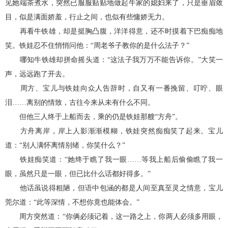
见她端茶煮水，突然已服服贴贴地做起牛家的媳妇来了，只是垂眉敛
目，似是满面娇羞，行止之间，也似有些慵娇无力。
再看牛铁雄，却是挺胸凸腹，洋洋得意，还不时摸着下巴痴痴地
笑。铁娃忍不住悄悄问他：“周老爷子教你的是什么法子？”
哪知牛铁雄却拼命摇头道：“这法子我万万不能告诉你。”大笑一
声，远远跑了开去。
周方、宝儿与铁娃向众人告辞时，自又有一番挽留、叮咛、眼
泪……离别的情致，古往今来从未有什么不同。
但他三人终于上船而去，乘的仍是铁娃那艘“方舟”。
方舟离岸，岸上人影渐渐模糊，铁娃突然痴痴笑了起来。宝儿
道：“别人满怀离情别绪，你笑什么？”
铁娃痴笑道：“她终于瞧了我一眼……等我上船后偷偷瞧了我一
眼，虽然只是一眼，但已比什么话都好得多。”
他话虽说得粗陋，但语中包涵的都是人间至真至灵之情意，宝儿
莞尔道：“此等深情，不想你竟也能体会。”
周方突然道：“你俩必须记着，这一路之上，你两人必须多用眼，