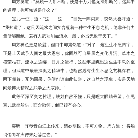
周方笑道：“莫说一刀斩不断，便是千万刀也无法斩断的，这其中
的道理，你可知道是什么？”
宝儿一怔，道：“这……这……”目光一阵闪亮，突然大喜呼道：
“我知道了，这只因流水之间实含蕴着一种生生不息之机，绝非任何力
量所能断绝。若有人武功能如流水一般，必当无敌于天下。”
周方神色更是欣慰，但口中却肃然道：“对了，这生生不息四字，
正是上天赋予人间之最大恩惠，你固然可自星辰之变化升沉、草木之
盛荣枯苍、流水之连绵、日月之运行，这些事里瞧出这生生不息的至
理，但武道中最最深奥之精华中，也断然必有生生不息之玄机存在，
两下相较，互为因果，你便也该由此知道，这自然之现象，实是天地
间最博大精深之武学之大宗师。”
此等至深至奥之哲理，铁娃自然不懂，只是瞪大眼睛呆望，但见
宝儿默坐船头，面含微笑，似已颇有会心。
突听一阵琴音自江上传来，清妙明悦，不可方物。周方道：“将船
悄悄向琴声传来处荡过去。”