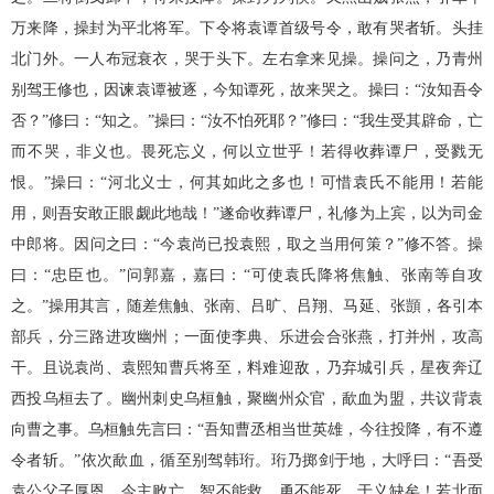
万来降，操封为平北将军。下令将袁谭首级号令，敢有哭者斩。头挂
北门外。一人布冠衰衣，哭于头下。左右拿来见操。操问之，乃青州
别驾王修也，因谏袁谭被逐，今知谭死，故来哭之。操曰：“汝知吾令
否？”修曰：“知之。”操曰：“汝不怕死耶？”修曰：“我生受其辟命，亡
而不哭，非义也。畏死忘义，何以立世乎！若得收葬谭尸，受戮无
恨。”操曰：“河北义士，何其如此之多也！可惜袁氏不能用！若能
用，则吾安敢正眼觑此地哉！”遂命收葬谭尸，礼修为上宾，以为司金
中郎将。因问之曰：“今袁尚已投袁熙，取之当用何策？”修不答。操
曰：“忠臣也。”问郭嘉，嘉曰：“可使袁氏降将焦触、张南等自攻
之。”操用其言，随差焦触、张南、吕旷、吕翔、马延、张顗，各引本
部兵，分三路进攻幽州；一面使李典、乐进会合张燕，打并州，攻高
干。且说袁尚、袁熙知曹兵将至，料难迎敌，乃弃城引兵，星夜奔辽
西投乌桓去了。幽州刺史乌桓触，聚幽州众官，歃血为盟，共议背袁
向曹之事。乌桓触先言曰：“吾知曹丞相当世英雄，今往投降，有不遵
令者斩。”依次歃血，循至别驾韩珩。珩乃掷剑于地，大呼曰：“吾受
袁公父子厚恩，今主败亡，智不能救，勇不能死，于义缺矣！若北面