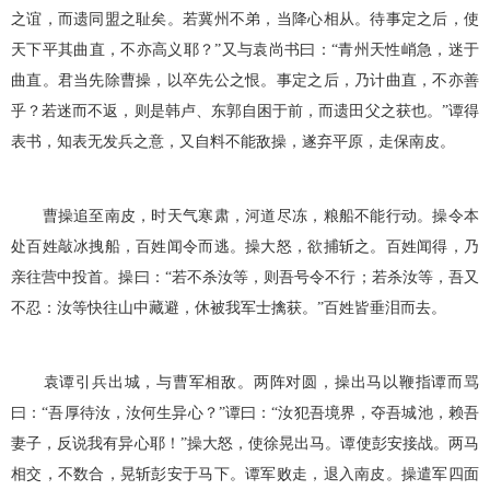
之谊，而遗同盟之耻矣。若冀州不弟，当降心相从。待事定之后，使
天下平其曲直，不亦高义耶？”又与袁尚书曰：“青州天性峭急，迷于
曲直。君当先除曹操，以卒先公之恨。事定之后，乃计曲直，不亦善
乎？若迷而不返，则是韩卢、东郭自困于前，而遗田父之获也。”谭得
表书，知表无发兵之意，又自料不能敌操，遂弃平原，走保南皮。
曹操追至南皮，时天气寒肃，河道尽冻，粮船不能行动。操令本
处百姓敲冰拽船，百姓闻令而逃。操大怒，欲捕斩之。百姓闻得，乃
亲往营中投首。操曰：“若不杀汝等，则吾号令不行；若杀汝等，吾又
不忍：汝等快往山中藏避，休被我军士擒获。”百姓皆垂泪而去。
袁谭引兵出城，与曹军相敌。两阵对圆，操出马以鞭指谭而骂
曰：“吾厚待汝，汝何生异心？”谭曰：“汝犯吾境界，夺吾城池，赖吾
妻子，反说我有异心耶！”操大怒，使徐晃出马。谭使彭安接战。两马
相交，不数合，晃斩彭安于马下。谭军败走，退入南皮。操遣军四面