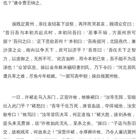
也？”遂令曹丕纳之。
操既定冀州，亲往袁绍墓下设祭，再拜而哭甚哀，顾谓众官曰：
“昔日吾与本初共起兵时，本初问吾曰：‘若事不辑，方面何所可
据？’吾问之曰：‘足下意欲若何？’本初曰：‘吾南据河，北阻燕代，兼
沙漠之众，南向以争天下，庶可以济乎？’吾答曰：‘吾任天下之智
力，以道御之，无所不可。’此言如昨，而今本初已丧，吾不能不为流
涕也！”众皆叹息。操以金帛粮米赐绍妻刘氏。乃下令曰：“河北居民
遭兵革之难，尽免今年租赋。”一面写表申朝；操自领冀州牧。
一日，许褚走马入东门，正迎许攸，攸唤褚曰：“汝等无我，安能
出入此门乎？”褚怒曰：“吾等千生万死，身冒血战，夺得城池，汝安
敢夸口！”攸骂曰：“汝等皆匹夫耳，何足道哉！”褚大怒，拔剑杀攸，
提头来见曹操，说“许攸如此无礼，某杀之矣。”操曰：“子远与吾旧
交，故相戏耳，何故杀之！”深责许褚，令厚葬许攸。乃令人遍访冀州