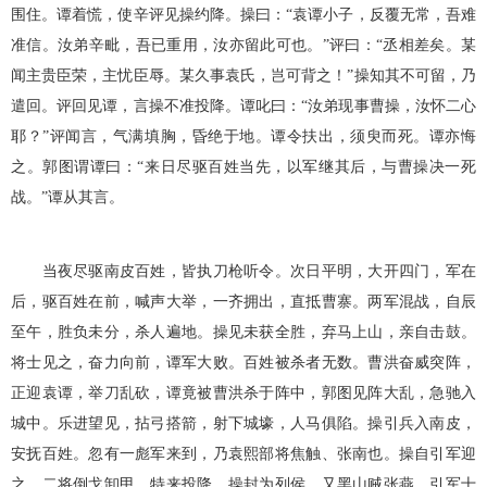
围住。谭着慌，使辛评见操约降。操曰：“袁谭小子，反覆无常，吾难
准信。汝弟辛毗，吾已重用，汝亦留此可也。”评曰：“丞相差矣。某
闻主贵臣荣，主忧臣辱。某久事袁氏，岂可背之！”操知其不可留，乃
遣回。评回见谭，言操不准投降。谭叱曰：“汝弟现事曹操，汝怀二心
耶？”评闻言，气满填胸，昏绝于地。谭令扶出，须臾而死。谭亦悔
之。郭图谓谭曰：“来日尽驱百姓当先，以军继其后，与曹操决一死
战。”谭从其言。
当夜尽驱南皮百姓，皆执刀枪听令。次日平明，大开四门，军在
后，驱百姓在前，喊声大举，一齐拥出，直抵曹寨。两军混战，自辰
至午，胜负未分，杀人遍地。操见未获全胜，弃马上山，亲自击鼓。
将士见之，奋力向前，谭军大败。百姓被杀者无数。曹洪奋威突阵，
正迎袁谭，举刀乱砍，谭竟被曹洪杀于阵中，郭图见阵大乱，急驰入
城中。乐进望见，拈弓搭箭，射下城壕，人马俱陷。操引兵入南皮，
安抚百姓。忽有一彪军来到，乃袁熙部将焦触、张南也。操自引军迎
之。二将倒戈卸甲，特来投降。操封为列侯。又黑山贼张燕，引军十