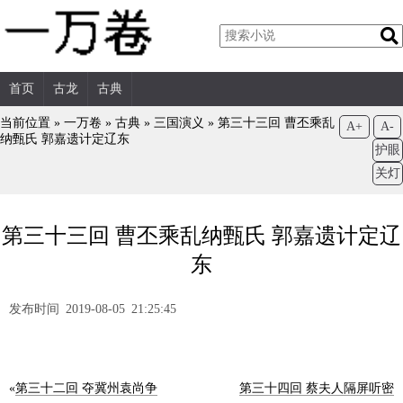
首页
古龙
古典
当前位置 »
一万卷
»
古典
»
三国演义
»
第三十三回 曹丕乘乱
A+
A-
纳甄氏 郭嘉遗计定辽东
护眼
关灯
第三十三回 曹丕乘乱纳甄氏 郭嘉遗计定辽
东
发布时间 2019-08-05 21:25:45
«
第三十二回 夺冀州袁尚争
第三十四回 蔡夫人隔屏听密