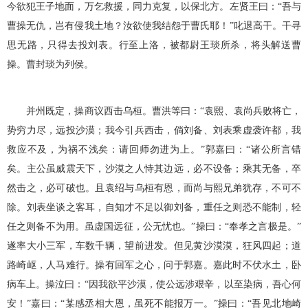
今欲犯王子地面，万乞救援，同力克复，以保北方。左贤王曰：“吾与
曹操无仇，岂有侵我土地？汝欲使我结怨于曹氏耶！”叱退高干。干寻
思无路，只得去投刘表。行至上洛，被都尉王琰所杀，将头解送曹
操。曹封琰为列侯。
并州既定，操商议西击乌桓。曹洪等曰：“袁熙、袁尚兵败将亡，
势穷力尽，远投沙漠；我今引兵西击，倘刘备、刘表乘虚袭许都，我
救应不及，为祸不浅矣：请回师勿进为上。”郭嘉曰：“诸公所言错
矣。主公虽威震天下，沙漠之人恃其边远，必不设备；乘其无备，卒
然击之，必可破也。且袁绍与乌桓有恩，而尚与熙兄弟犹存，不可不
除。刘表坐谈之客耳，自知才不足以御刘备，重任之则恐不能制，轻
任之则备不为用。虽虚国远征，公无忧也。”操曰：“奉孝之言极是。”
遂率大小三军，车数千辆，望前进发。但见黄沙漠漠，狂风四起；道
路崎岖，人马难行。操有回军之心，问于郭嘉。嘉此时不伏水土，卧
病车上。操泣曰：“因我欲平沙漠，使公远涉艰辛，以至染病，吾心何
安！”嘉曰：“某感丞相大恩，虽死不能报万一。”操曰：“吾见北地崎