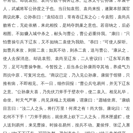
不肯信。却说袁熙、袁尚引数千骑奔辽东。辽东太守公孙康，本襄平
人，武威将军公孙度之子也。当日知袁熙、袁尚来投，遂聚本部属官
商议此事。公孙恭曰：“袁绍在日，常有吞辽东之心；今袁熙，袁尚兵
败将亡，无处依栖，来此相投，是鸠夺鹊巢之意也。若容纳之，后必
相图。不如赚入城中杀之，献头与曹公，曹公必重待我。”康曰：“只
怕曹操引兵下辽东，又不如纳二袁使为我助。”恭曰：“可使人探听。
如曹兵来攻，则留二袁；如其不动，则杀二袁，送与曹公。”康从之，
使人去探消息。却说袁熙、袁尚至辽东，二人密议曰：“辽东军兵数
万，足可与曹操争衡。今暂投之，后当杀公孙康而夺其地，养成气力
而抗中原，可复河北也。”商议已定，乃入见公孙康。康留于馆驿，只
推有病，不即相见。不一日，细作回报：“曹公兵屯易州，并无下辽东
之意。”公孙康大喜，乃先伏刀斧手于壁衣中，使二袁入。相见礼毕，
命坐。时天气严寒，尚见床榻上无裀褥，谓康曰：“愿铺坐席。”康瞋
目言曰：“汝二人之头，将行万里！何席之有！尚大惊。康叱曰：“左
右何不下手！”刀斧手拥出，就坐席上砍下二人之头，用木匣盛贮，使
人送到易州，来见曹操。时操在易州，按兵不动。夏侯惇、张辽入禀