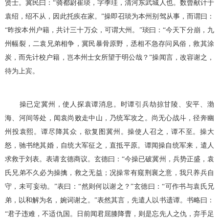
贤士。冀民曰：“骑都尉崔琰，字季珪，清河东武城人也。数曾献计于
袁绍，绍不从，因此托疾在家。”操即召琰为本州别驾从事，而谓曰：
“昨按本州户籍，共计三十万众，可谓大州。”琰曰：“今天下分崩，九
州幅裂，二袁兄弟相争，冀民暴骨原野，丞相不急存问风俗，救其涂
炭，而先计校户籍，岂本州士女所望于明公哉？”操闻言，改容谢之，
待为上宾。
操已定冀州，使人探袁谭消息。时谭引兵劫掠甘陵、安平、渤
海、河间等处，闻袁尚败走中山，乃统军攻之。尚无心战斗，径奔幽
州投袁熙。谭尽降其众，欲复图冀州。操使人召之，谭不至。操大
怒，驰书绝其婚，自统大军征之，直抵平原。谭闻操自统军来，遣人
求救于刘表。表请玄德商议。玄德曰：“今操已破冀州，兵势正盛，袁
氏兄弟不久必为操擒，救之无益；况操常有窥荆襄之意，我只养兵自
守，未可妄动。”表曰：“然则何以谢之？”玄德曰：“可作书与袁氏兄
弟，以和解为名，婉词谢之。”表然其言，先遣人以书遗谭。书略曰：
“君子违难，不适仇国。日前闻君屈膝降曹，则是忘先人之仇，弃手足