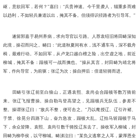
岖，意欲回军，若何？”嘉曰：“兵贵神速。今千里袭人，辎重多而难
以趋利，不如轻兵兼道以出，掩其不备。但须得识径路者为引导耳。”
遂留郭嘉于易州养病，求向导官以引路。人荐袁绍旧将田畴深知
此境，操召而问之。畴曰：“此道秋夏间有水，浅不通车马，深不载舟
楫，最难行动。不如回军，从卢龙口越白檀之险，出空虚之地，前近
柳城，掩其不备：蹋顿可一战而擒也。”操从其言，封田畴为靖北将
军，作向导官，为前驱；张辽为次；操自押后：倍道轻骑而进。
田畴引张辽前至白狼山，正遇袁熙、袁尚会合蹋顿等数万骑前
来。张辽飞报曹操。操自勒马登高望之，见蹋顿兵无队伍，参差不
整。操谓张辽曰：“敌兵不整，便可击之。”乃以麾授辽。辽引许褚、
于禁、徐晃分四路下山，奋力急攻，蹋顿大乱。辽拍马斩蹋顿于马
下，余众皆降。袁熙、袁尚引数千骑投辽东去了。操收军入柳城，封
田畴为柳亭侯，以守柳城。畴涕泣曰：“某负义逃窜之人耳，蒙厚恩全