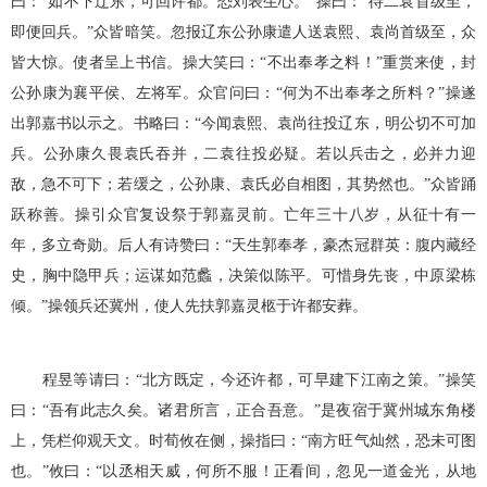
曰：“如不下辽东，可回许都。恐刘表生心。”操曰：“待二袁首级至，
即便回兵。”众皆暗笑。忽报辽东公孙康遣人送袁熙、袁尚首级至，众
皆大惊。使者呈上书信。操大笑曰：“不出奉孝之料！”重赏来使，封
公孙康为襄平侯、左将军。众官问曰：“何为不出奉孝之所料？”操遂
出郭嘉书以示之。书略曰：“今闻袁熙、袁尚往投辽东，明公切不可加
兵。公孙康久畏袁氏吞并，二袁往投必疑。若以兵击之，必并力迎
敌，急不可下；若缓之，公孙康、袁氏必自相图，其势然也。”众皆踊
跃称善。操引众官复设祭于郭嘉灵前。亡年三十八岁，从征十有一
年，多立奇勋。后人有诗赞曰：“天生郭奉孝，豪杰冠群英：腹内藏经
史，胸中隐甲兵；运谋如范蠡，决策似陈平。可惜身先丧，中原梁栋
倾。”操领兵还冀州，使人先扶郭嘉灵柩于许都安葬。
程昱等请曰：“北方既定，今还许都，可早建下江南之策。”操笑
曰：“吾有此志久矣。诸君所言，正合吾意。”是夜宿于冀州城东角楼
上，凭栏仰观天文。时荀攸在侧，操指曰：“南方旺气灿然，恐未可图
也。”攸曰：“以丞相天威，何所不服！正看间，忽见一道金光，从地