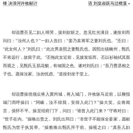
锋 决漳河许攸献计
语 刘皇叔跃马过檀溪
»
却说曹丕见二妇人啼哭，拔剑欲斩之。忽见红光满目，遂按剑而
问曰：“汝何人也？”一妇人告曰：“妾乃袁将军之妻刘氏也。”丕曰：
“此女何人？”刘氏曰：“此次男袁熙之妻甄氏也。因熙出镇幽州，甄氏
不肯远行，故留于此。”丕拖此女近前，见披发垢而。丕以衫袖拭其面
而观之，见甄氏玉肌花貌，有倾国之色。遂对刘氏曰：“吾乃曹丞相之
子也。愿保汝家。汝勿忧虑。”道按剑坐于堂上。
却说曹操统领众将入冀州城，将入城门，许攸纵马近前，以鞭指
城门而呼操曰：“阿瞒，汝不得我，安得入此门？”操大笑。众将闻
言，俱怀不平。操至绍府门下，问曰：“谁曾入此门来？”守将对曰：
“世子在内。”操唤出责之。刘氏出拜曰：“非世子不能保全妾家，愿献
甄氏为世子执箕帚。”操教唤出甄氏拜于前。操视之曰：“真吾儿妇