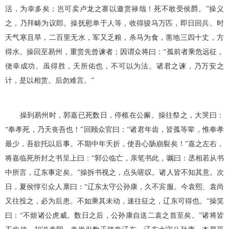
活，为幸多矣；岂可卖卢龙之寨以邀赏禄哉！死不敢受侯爵。”操义
之，乃拜畴为议郎。操抚慰单于人等，收得骏马万匹，即日回兵。时
天气寒且旱，二百里无水，军又乏粮，杀马为食，凿地三四十丈，方
得水。操回至易州，重赏先曾谏者；因谓众将曰：“孤前者乘危远征，
侥幸成功。虽得胜，天所佑也，不可以为法。诸君之谏，乃万安之
计，是以相赏。后勿难言。”
操到易州时，郭嘉已死数日，停柩在公廨。操往祭之，大哭曰：
“奉孝死，乃天丧吾也！”回顾众官曰：“诸君年齿，皆孤等辈，惟奉孝
最少，吾欲托以后事。不期中年夭折，使吾心肠崩裂矣！”嘉之左右，
将嘉临死所封之书呈上曰：“郭公临亡，亲笔书此，嘱曰：丞相若从书
中所言，辽东事定矣。”操拆书视之，点头嗟叹。诸人皆不知其意。次
日，夏侯惇引众人禀曰：“辽东太守公孙康，久不宾服。今袁熙、袁尚
又往投之，必为后患。不如乘其未动，速往征之，辽东可得也。”操笑
曰：“不烦诸公虎威。数日之后，公孙康自送二袁之首至矣。”诸将皆