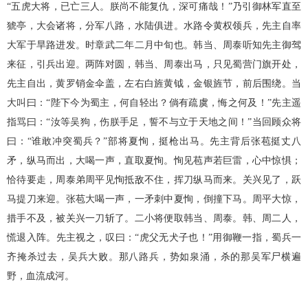
“五虎大将，已亡三人。朕尚不能复仇，深可痛哉！”乃引御林军直至
猇亭，大会诸将，分军八路，水陆俱进。水路令黄权领兵，先主自率
大军于旱路进发。时章武二年二月中旬也。韩当、周泰听知先主御驾
来征，引兵出迎。两阵对圆，韩当、周泰出马，只见蜀营门旗开处，
先主自出，黄罗销金伞盖，左右白旌黄钺，金银旌节，前后围绕。当
大叫曰：“陛下今为蜀主，何自轻出？倘有疏虞，悔之何及！”先主遥
指骂曰：“汝等吴狗，伤朕手足，誓不与立于天地之间！”当回顾众将
曰：“谁敢冲突蜀兵？”部将夏恂，挺枪出马。先主背后张苞挺丈八
矛，纵马而出，大喝一声，直取夏恂。恂见苞声若巨雷，心中惊惧；
恰待要走，周泰弟周平见恂抵敌不住，挥刀纵马而来。关兴见了，跃
马提刀来迎。张苞大喝一声，一矛刺中夏恂，倒撞下马。周平大惊，
措手不及，被关兴一刀斩了。二小将便取韩当、周泰。韩、周二人，
慌退入阵。先主视之，叹曰：“虎父无犬子也！”用御鞭一指，蜀兵一
齐掩杀过去，吴兵大败。那八路兵，势如泉涌，杀的那吴军尸横遍
野，血流成河。