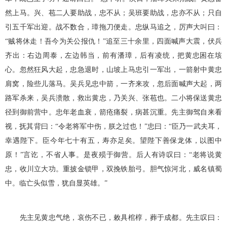
然上马。兴、苞二人要助战，忠不从；吴班要助战，忠亦不从；只自
引五千军出迎。战不数合，璋拖刀便走。忠纵马追之，厉声大叫曰：
“贼将休走！吾今为关公报仇！”追至三十余里，四面喊声大震，伏兵
齐出：右边周泰，左边韩当，前有潘璋，后有凌统，把黄忠困在垓
心。忽然狂风大起，忠急退时，山坡上马忠引一军出，一箭射中黄忠
肩窝，险些儿落马。吴兵见忠中箭，一齐来攻，忽后面喊声大起，两
路军杀来，吴兵溃散，救出黄忠，乃关兴、张苞也。二小将保送黄忠
径到御前营中。忠年老血衰，箭疮痛裂，病甚沉重。先主御驾自来看
视，抚其背曰：“令老将军中伤，朕之过也！”忠曰：“臣乃一武夫耳，
幸遇陛下。臣今年七十有五，寿亦足矣。望陛下善保龙体，以图中
原！”言讫，不省人事。是夜殒于御营。后人有诗叹曰：“老将说黄
忠，收川立大功。重披金锁甲，双挽铁胎弓。胆气惊河北，威名镇蜀
中。临亡头似雪，犹自显英雄。”
先主见黄忠气绝，哀伤不已，敕具棺椁，葬于成都。先主叹曰：