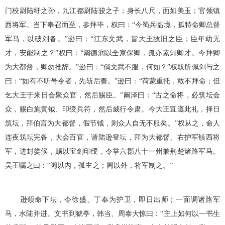
门校尉陆纡之孙，九江都尉陆骏之子；身长八尺，面如美玉；官领镇
西将军。当下奉召而至，参拜毕，权曰：“今蜀兵临境，孤特命卿总督
军马，以破刘备。”逊曰：“江东文武，皆大王故旧之臣；臣年幼无
才，安能制之？”权曰：“阚德润以全家保卿，孤亦素知卿才。今拜卿
为大都督，卿勿推辞。”逊曰：“倘文武不服，何如？”权取所佩剑与之
曰：“如有不听号令者，先斩后奏。”逊曰：“荷蒙重托，敢不拜命；但
乞大王于来日会聚众官，然后赐臣。”阚泽曰：“古之命将，必筑坛会
众，赐白旄黄钺、印绶兵符，然后威行令肃。今大王宜遵此礼，择日
筑坛，拜伯言为大都督，假节钺，则众人自无不服矣。”权从之，命人
连夜筑坛完备，大会百官，请陆逊登坛，拜为大都督、右护军镇西将
军，进封娄候，赐以宝剑印绶，令掌六郡八十一州兼荆楚诸路军马。
吴王嘱之曰：“阃以内，孤主之；阃以外，将军制之。”
逊领命下坛，令徐盛、丁奉为护卫，即日出师；一面调诸路军
马，水陆并进。文书到猇亭，韩当、周泰大惊曰：“主上如何以一书生