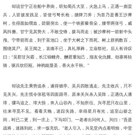
却说甘宁正在船中养病，听知蜀兵大至，火急上马，正遇一彪蛮
兵，人皆披发跣足，皆使弓弩长枪，搪牌刀斧；为首乃是番王沙摩
柯，生得面如噀血，碧眼突出，使一个铁蒺藜骨朵，腰带两张弓，威
风抖擞。甘宁见其势大，不敢交锋，拨马而走；被沙摩柯一箭射中头
颅。宁带箭而走，到于富池口，坐于大树之下而死。树上群鸦数百，
围绕其尸。吴王闻之，哀痛不已，具礼厚葬，立庙祭祀。后人有诗叹
曰：“吴郡甘兴霸，长江锦幔舟。酬君重知己，报友化仇雠。劫寨将轻
骑，驱兵饮巨瓯。神鸦能显圣，香火永千秋。”
却说先主乘势追杀，遂得猇亭。吴兵四散逃走。先主收兵，只不
见关兴。先主慌令张苞等四面跟寻。原来关兴杀入吴阵，正遇仇人潘
璋，骤马追之。璋大惊，奔入山谷内，不知所往。兴寻思只在山里，
往来寻觅不见。看看天晚，迷踪失路。幸得星月有光，追至山僻之
间，时已二更，到一庄上，下马叩门。一老者出问何人。兴曰：“吾是
战将，迷路到此，求一饭充饥。”老人引入，兴见堂内点着明烛，中堂