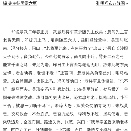
锡 先主征吴赏六军
孔明巧布八阵图
»
却说章武二年春正月，武威后将军黄忠随先主伐吴；忽闻先主言
老将无用，即提刀上马，引亲随五六人，径到彝陵营中。吴班与张
南、冯习接入，问曰：“老将军此来，有何事故？”忠曰：“吾自长沙跟
天子到今，多负勤劳。今虽七旬有余，尚食肉十斤，臂开二石之弓，
能乘千里之马，未足为老。昨日主上言吾等老迈无用，故来此与东吴
交锋，看吾斩将，老也不老！”正言间，忽报吴兵前部已到，哨马临
营。忠奋然而起，出帐上马。冯习等劝曰：“老将军且休轻进。”忠不
听，纵马而去。吴班令冯习引兵助战。忠在吴军阵前，勒马横刀，单
搦先锋潘璋交战。璋引部将史迹出马。迹欺忠年老，挺枪出战；斗不
三合，被忠一刀斩于马下。潘璋大怒，挥关公使的青龙刀，来战黄
忠。交马数合，不分胜负。忠奋力恶战，璋料敌不过，拨马便走。忠
乘势追杀，全胜而回。路逢关兴、张苞。兴曰：“我等奉圣旨来助老将
军；既已立了功，速请回营。”忠不听。次日，潘璋又来搦战。黄忠奋