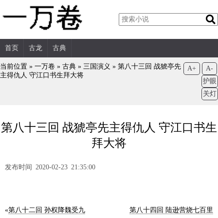
首页
古龙
古典
当前位置 »
一万卷
»
古典
»
三国演义
»
第八十三回 战猇亭先
A+
A-
主得仇人 守江口书生拜大将
护眼
关灯
第八十三回 战猇亭先主得仇人 守江口书生
拜大将
发布时间 2020-02-23 21:35:00
«
第八十二回 孙权降魏受九
第八十四回 陆逊营烧七百里