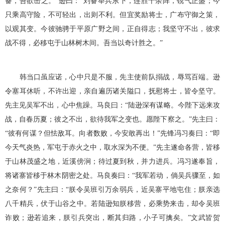
备，吾欲击之。”逊曰：“刘备举兵东下，连胜十余阵，锐气正盛；今
只乘高守险，不可轻出，出则不利。但宜奖励将士，广布守御之策，
以观其变。今彼驰骋于平原广野之间，正自得志；我坚守不出，彼求
战不得，必移屯于山林树木间。吾当以奇计胜之。”
韩当口虽应诺，心中只是不服，先主使前队搦战，辱骂百端。逊
令塞耳休听，不许出迎，亲自遍历诸关隘口，抚慰将士，皆令坚守。
先主见吴军不出，心中焦躁。马良曰：“陆逊深有谋略。今陛下远来攻
战，自春历夏；彼之不出，欲待我军之变也。愿陛下察之。”先主曰：
“彼有何谋？但怯敌耳。向者数败，今安敢再出！”先锋冯习奏曰：“即
今天气炎热，军屯于赤火之中，取水深为不便。”先主遂命各营，皆移
于山林茂盛之地，近溪傍涧；待过夏到秋，并力进兵。冯习遂奉旨，
将诸寨皆移于林木阴密之处。马良奏曰：“我军若动，倘吴兵骤至，如
之奈何？”先主曰：“朕令吴班引万余弱兵，近吴寨平地屯住；朕亲选
八千精兵，伏于山谷之中。若陆逊知朕移营，必乘势来击，却令吴班
诈败；逊若追来，朕引兵突出，断其归路，小子可擒矣。”文武皆贺