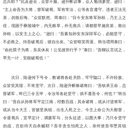
总兵耶？”比及逊至，众皆不服。逊升帐议事，众人勉强参贺。逊曰：
“主上命吾为大将，督军破蜀。军有常法，公等各宜遵守。违者王法无
亲，勿致后悔。”众皆默然。周泰曰：“目今安东将军孙桓，乃主上之
侄，现困于彝陵城中，内无粮草，外无救兵；请都督早施良策，救出
孙桓，以安主上之心。”逊曰：“吾素知孙安东深得军心，必能坚守，
不必救之。待吾破蜀后，彼自出矣。”众皆暗笑而退。韩当谓周泰曰：
“命此孺子为将，东吴休矣！公见彼所行乎？”泰曰：“吾聊以言试之，
早无一计，安能破蜀也！”
次日，陆逊传下号令，教诸将各处关防，牢守隘口，不许轻敌。
众皆笑其懦，不肯坚守。次日，陆逊升帐唤诸将曰：“吾钦承王命，总
督诸军，昨已三令五申，令汝等各处坚守；俱不遵吾令，何也？”韩当
曰：“吾自从孙将军平定江南，经数百战；其余诸将，或从讨逆将军，
或从当今大王，皆披坚执锐，出生入死之士。今主上命公为大都督，
令退蜀兵，宜早定计，调拨军马，分头征进，以图大事；乃只令坚守
勿战，岂欲待天自杀贼耶？吾非贪生怕死之人，奈何使吾等堕其锐