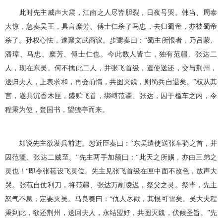
此时先主威声大震，江南之人尽皆胆裂，日夜号哭。韩当、周泰
大惊，急奏吴王，具言糜芳、傅士仁杀了马忠，去归蜀帝，亦被蜀帝
杀了。孙权心怯，遂聚文武商议。步骘奏曰：“蜀主所恨者，乃吕蒙、
潘璋、马忠、糜芳、傅士仁也。今此数人皆亡，独有范疆、张达二
人，现在东吴。何不擒此二人，并张飞首级，遣使送还，交与荆州，
送归夫人，上表求和，再会前情，共图灭魏，则蜀兵自退矣。”权从其
言，遂具沉香木匣，盛贮飞首，绑缚范疆、张达，囚于槛车之内，令
程秉为使，赍国书，望猇亭而来。
却说先主欲发兵前进。忽近臣奏曰：“东吴遣使送张车骑之首，并
囚范疆、张达二贼至。”先主两手加额曰：“此天之所赐，亦由三弟之
灵也！“即令张苞设飞灵位。先主见张飞首级在匣中面不改色，放声大
哭。张苞自仗利刀，将范疆、张达万剐凌迟，祭父之灵。祭毕，先主
怒气不息，定要灭吴。马良奏曰：“仇人尽戳，其恨可雪矣。吴大夫程
秉到此，欲还荆州，送回夫人，永结盟好，共图灭魏，伏候圣旨。”先