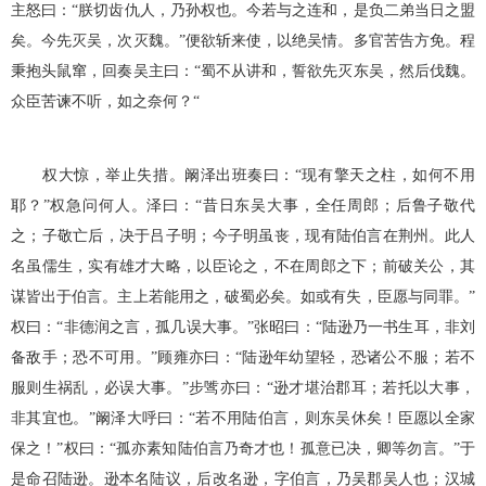
主怒曰：“朕切齿仇人，乃孙权也。今若与之连和，是负二弟当日之盟
矣。今先灭吴，次灭魏。”便欲斩来使，以绝吴情。多官苦告方免。程
秉抱头鼠窜，回奏吴主曰：“蜀不从讲和，誓欲先灭东吴，然后伐魏。
众臣苦谏不听，如之奈何？“
权大惊，举止失措。阚泽出班奏曰：“现有擎天之柱，如何不用
耶？”权急问何人。泽曰：“昔日东吴大事，全任周郎；后鲁子敬代
之；子敬亡后，决于吕子明；今子明虽丧，现有陆伯言在荆州。此人
名虽儒生，实有雄才大略，以臣论之，不在周郎之下；前破关公，其
谋皆出于伯言。主上若能用之，破蜀必矣。如或有失，臣愿与同罪。”
权曰：“非德润之言，孤几误大事。”张昭曰：“陆逊乃一书生耳，非刘
备敌手；恐不可用。”顾雍亦曰：“陆逊年幼望轻，恐诸公不服；若不
服则生祸乱，必误大事。”步骘亦曰：“逊才堪治郡耳；若托以大事，
非其宜也。”阚泽大呼曰：“若不用陆伯言，则东吴休矣！臣愿以全家
保之！”权曰：“孤亦素知陆伯言乃奇才也！孤意已决，卿等勿言。”于
是命召陆逊。逊本名陆议，后改名逊，字伯言，乃吴郡吴人也；汉城