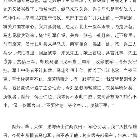
乃潘璋部将马忠也。忠见兴杀了主将潘璋，将首级擐于马项之下，青
龙刀又被兴得了，勃然大怒，纵马来取关兴。兴见马忠是害父仇人，
气冲牛斗，举青龙刀望忠便砍。忠部下三百军并力上前，一声喊起，
将关兴围在垓心。兴力孤势危。忽见西北上一彪军杀来，乃是张苞。
马忠见救兵到来，慌忙引军自退。关兴、张苞一处赶来。赶不数里，
前面糜芳、傅士仁引兵来寻马忠。两军相合，混战一处。苞、兴二人
兵少，慌忙撤退，回至猇亭，来见先主，献上首级，具言此事。先主
惊异，赏犒三军。却说马忠回见韩当、周泰，收聚败军，各分头守
把。军士中伤者不计其数。马忠引傅士仁、糜芳于江渚屯紥。当夜三
更，军士皆哭声不止。糜芳暗听之，有一夥军言曰：“我等皆是荆州之
兵，被吕蒙诡计送了主公性命，今刘皇叔御驾亲征，东吴早晚休矣。
所恨者，糜芳、傅士仁也。我等何不杀此二贼，去蜀营投降？功劳不
小。”又一伙军言曰：“不要性急，等个空儿，便就下手。”
糜芳听毕，大惊，遂与傅士仁商议曰：“军心变动，我二人性命难
保。今蜀主所恨者马忠耳；何不杀了他，将首级去献蜀主，告称：‘我