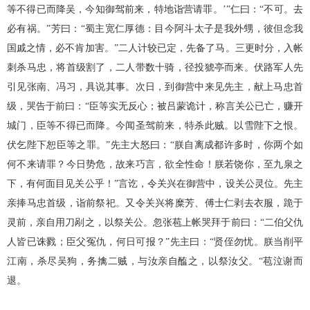
等不得已而降吴，今知御驾前来，特地诣营请罪。’”仁曰：“不可。去
必有祸。”芳曰：“蜀主宽仁厚德：目今阿斗太子是我外甥，彼但念我
国戚之情，必不肯加害。”二人计较已定，先备了马。三更时分，入帐
刺杀马忠，将首级割了，二人带数十骑，径投猇亭而来。伏路军人先
引见张南、冯习，具说其事。次日，到御营中来见先主，献上马忠首
级，哭告于前曰：“臣等实无反心；被吕蒙诡计，称言关公已亡，赚开
城门，臣等不得已而降。今闻圣驾前来，特杀此贼。以雪陛下之恨。
伏乞陛下恕臣等之罪。”先主大怒曰：“朕自离成都许多时，你两个如
何不来请罪？今日势危，故来巧言，欲全性命！朕若饶你，至九泉之
下，有何面目见关公乎！”言讫，令关兴在御营中，设关公灵位。先主
亲捧马忠首级，诣前祭祀。又令关兴将糜芳、傅士仁剥去衣服，跪于
灵前，亲自用刀剐之，以祭关公。忽张苞上帐哭拜于前曰：“二伯父仇
人皆已诛戮；臣父冤仇，何日可报？”先主曰：“贤侄勿忧。朕当削平
江南，杀尽吴狗，务擒二贼，与汝亲自醢之，以祭汝父。“苞泣谢而
退。