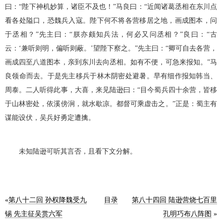
曰：“陛下神机妙算，诸臣不及也！”马良曰：“近闻诸葛丞相在东川点
看各处隘口，恐魏兵入寇。陛下何不将各营移居之地，画成图本，问
于丞相？”先主曰：“朕亦颇知兵法，何必又问丞相？”良曰：“古
云：‘兼听则明，偏听则蔽。’望陛下察之。”先主曰：“卿可自去各营，
画成四至八道图本，亲到东川去向丞相。如有不便，可急来报知。”马
良领命而去。于是先主移兵于林木阴密处避暑。早有细作报知韩当、
周泰。二人听得此事，大喜，来见陆逊曰：“目今蜀兵四十余营，皆移
于山林密处，依溪傍涧，就水歇凉。都督可乘虚击之。”正是：蜀主有
谋能设伏，吴兵好勇定遭擒。
未知陆逊可听其言否，且看下文分解。
«
第八十二回 孙权降魏受九
目录
第八十四回 陆逊营烧七百里
锡 先主征吴赏六军
孔明巧布八阵图
»