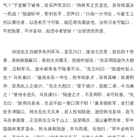
气？”于是帐下诸将，皆应声而言曰：“韩将军之言是也。吾等情愿决
一死战！”陆逊听毕，掣剑在手，厉声曰：“仆虽一介书生，今蒙主上
托以重任者，以吾有尺寸可取，能忍辱负重故也。汝等只各守隘口，
牢把险要，不许妄动，如违令者皆斩！”众皆愤愤而退。
却说先主自猇亭布列军马，直至川口，接连七百里，前后四十营
寨，昼则旌旗蔽日，夜则火光耀天。忽细作报说：“东吴用陆逊为大都
督，总制军马。逊令诸将各守险要不出。”先主问曰：“陆逊何如人
也？’马良奏曰：“逊虽东吴一书生，然年幼多才，深有谋略；前袭荆
州，皆系此人之诡计。”先主大怒曰：“竖子诡计，损朕二弟，今当擒
之！”便传令进兵。马良谏曰：“陆逊之才，不亚周郎，未可轻敌。”先
主曰：“朕用兵老矣，岂反不如一黄口孺子耶！”遂亲领前军，攻打诸
处关津隘口。韩当见先主兵来，差人投知陆逊。逊恐韩当妄动，急飞
马自来观看，正见韩当立马于山上；远望蜀兵，漫山遍野而来，军中
隐隐有黄罗盖伞。韩当接着陆逊，并马而观。当指曰：“军中必有刘