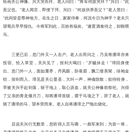
绘画关公神像。兴大哭而拜。老人问曰：“将军何故哭拜？”兴曰：“此
吾父也。”老人闻言，即便下拜。兴曰：“何故供养吾父？”老人答曰：
“此间皆是尊神地方。在生之日，家家侍奉，何况今日为神乎？老夫只
望蜀兵早早报仇。今将军到此，百姓有福矣。”遂置酒食待之，卸鞍喂
马。
三更已后，忽门外又一人击户。老人出而问之，乃吴将潘璋亦来
投宿。恰入草堂，关兴见了，按剑大喝曰：“歹贼休走！”璋回身便
出。忽门外一人，面如重枣，丹凤眼，卧蚕眉，飘三缕美髯，绿袍金
铠，按剑而入。璋见是关公显圣，大叫一声，神魂惊散；欲待转身，
早被关兴手起剑落，斩于地上，取心沥血，就关公神像前祭祀。兴得
了父亲的青龙偃月刀，却将潘璋首级，擐于马项之下，辞了老人，就
骑了潘璋的马，望本营而来。老人自将潘璋之尸拖出烧化。
且说关兴行无数里，忽听得人言马嘶，一彪军来到；为首一将，