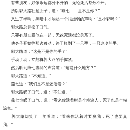
有些朋友，好像永远都分不开的，无论死活都分不开。
所以郭大路壮起胆子，道：“燕七……是不是你？”
又过了半晌，黑暗中才响起一个很虚弱的声响：“是小郭吗？”
郭大路总算松了口气。
只要有朋友跟他在一起，无论死活都没关系了。
他身子开始往那边移动，终于摸到了一只手，一只冰冷的手。
郭大路道：“这是不是你的手？”
手动了动，立刻将郭大路的手握紧。
然后听到燕七虚弱的声音道：“这是什么地方？”
郭大路道：“不知道。”
燕七道：“我们是不是还活着？”
郭大路叹了口气，道：“不知道。”
燕七也叹了口气，道：“看来你活着时是个糊涂人，死了也是个糊
涂鬼。”
郭大路却笑了，笑着道：“看来你活着时要臭我，死了也要臭
我。”