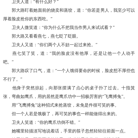
卫夫人道：“有什么好？”
郭大路盯着她面前的烧卖和蒸饺，道：“你若是男人，我至少可以
厚着脸皮抢你的东西吃。”
卫夫人微笑道：“你为什么不把我当作男人来试试看？”
郭大路又看看燕七，燕七眨了眨眼。
卫夫人又道：“你们两个人不妨一起过来抢。”
燕七笑了笑，道：“我的脸皮没有他厚，还是让他一个人动手
吧。”
郭大路叹了口气，道：“一个人饿得要命的时候，脸皮想不厚些也
不行了。”
他身子突然掠起，向那张摆满了点心的桌子扑了过去。十指箕
张，弯曲如鹰爪，用的居然是鹰爪功中一招极厉害的“飞鹰搏兔”。
用“飞鹰搏兔”这种招式来抢蒸饺，未免是件很可笑的事。
但一个人若是饿极了，再可笑的事也一样能做得出来的。
卫夫人笑道：“你的鹰爪功倒不错。”
她嘴里轻描淡写地说着话，手里的筷子忽然轻轻往前面一点。