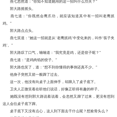
燕七忽然道：“你知不知道她用的这一招叫什么功夫？”
郭大路摇摇头。
燕七道：“你既然会鹰爪功，就应该知道其中有一招叫老鹰抓
鸡。”
郭大路点点头。
燕七笑道：“她这一招就是从‘老鹰抓鸡’中变化来的，叫作‘筷子夹
鸡’。”
郭大路叹了口气，喃喃道：“我究竟是鸡，还是饺子呢？”
燕七道：“是鸡肉馅的饺子。”
郭大路也笑了，道：“想不到你懂得的事倒还真不少。”
他身子突然又箭一般蹿了过去。
这一次，他没有向桌子上面伸手，却蹿入了桌子底下。
卫夫人正微笑着在听他们说话，好像正听得有趣的样子。
她既没有想到郭大路说着说着，会忽然又蹿了过来，更没有想到
这人会往桌子底下蹿。
桌子底下又没有点心，这人到下面去干什么呢？想捡骨头么？