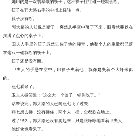
她用的是一双翡翠镶的筷子，这种筷子往往碰一碰就会断。
筷子在郭大路右手的中指上轻轻一点。
筷子没有断。
郭大路的人却像是断了，突然从半空中落了下来，眼看就要跌在
摆满了点心的桌子上。
卫夫人手里的筷子忽然夹住了他的腰带，他整个人的重量都已落
在这双一碰就断的筷子上。
筷子还是没有断。
卫夫人的手悬在空中，用筷子夹着他，就像是夹着个大虾米似
的。
燕七看呆了。
卫夫人微笑道：“这么大一个饺子，够你吃了。”
话未说完，郭大路的人已向燕七飞了过去。
燕七想去接，没有接住，两个人一撞，全都跌在地上。
过了很久，郭大路还没有爬起来，只是眼睁睁地看着卫夫人。
他好像也看呆了。