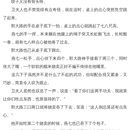
饺子又没有骨头呀。
卫夫人也不禁觉得有点奇怪，就在这时，桌上的点心突然凭空跳
了起来。
郭大路的手在桌子底下一拍，桌上的点心就跳起了七八尺高。
燕七的手一挥，本来捆在他腿上的绳子突又长虹般飞出，长蛇般
一卷，就有七八样点心被他卷了过去。
郭大路也已从桌子底下蹿出。
燕七一松手，点心掉下来四个，郭大路伸手接着了两三个，同时
张大了嘴，一个软软的糯米烧卖正好不偏不倚掉在他嘴里。
这几下子虽然并不是什么了不起的武功，但却配合得又紧凑，又
巧妙，简直令人叹为观止。
卫夫人居然也叹息了一声，说道：“看了你们这两手功夫，我就算
让你们吃点东西，也算值得的了。”
郭大路三口两口就将烧卖吞了下去，笑道：“这人倒总算还有点良
心。”
他开始吃第二个烧卖的时候，燕七也已吞下了个包子。