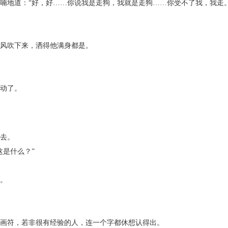
地道：“好，好……你说我是走狗，我就是走狗……你受不了我，我走。
风吹下来，洒得他满身都是。
动了。
去。
是什么？”
。
画符，若非很有经验的人，连一个字都休想认得出。