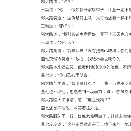
郭大路道：“谁？”
王动道：“你——假如你开家饭馆子，生意一定不错
郭大路笑道：“这倒是好主意，只可惜还有一样不对
王动道：“哪样？”
郭大路道：“我那饭铺生意再好，开不了三天也会关
王动道：“为什么？”
郭大路笑道：“就算我自己没有把自己吃垮，你们也
燕七突然冷笑道：“放心，我绝不会去吃你的。”
郭大路本来还在笑，但看到他冷冰冰的脸色，不禁怔
燕七道：“你自己心里明白。”
郭大路苦笑道：“我明白什么？——我一点也不明白
燕七也不理他，忽然走到王动面前，道：“你虽然不
郭大路瞪大了眼睛，道：“谁是走狗？”
燕七还是不理他，冷笑着往外走。
郭大路眼珠子一转，好像忽然明白了，赶过去拦住了
燕七冷冷道：“这些东西难道是天上掉下来的、地上