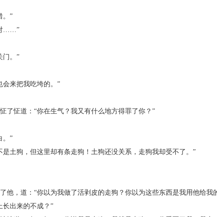
。”
……”
门。”
会来把我吃垮的。”
了怔道：“你在生气？我又有什么地方得罪了你？”
。”
是土狗，但这里却有条走狗！土狗还没关系，走狗我却受不了。”
他，道：“你以为我做了活剥皮的走狗？你以为这些东西是我用他给我的
长出来的不成？”