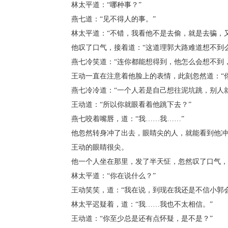
林太平道：“哪种事？”
燕七道：“见不得人的事。”
林太平道：“不错，我看他不是去偷，就是去骗，又
他叹了口气，接着道：“这道理郭大路难道想不到么
燕七冷笑道：“连你都能想得到，他怎么会想不到，
王动一直在注意着他脸上的表情，此刻忽然道：“你
燕七冷冷道：“一个人若是自己想往泥坑跳，别人就
王动道：“所以你就眼看着他跳下去？”
燕七咬着嘴唇，道：“我……我……”
他忽然转身冲了出去，眼睛尖的人，就能看到他冲
王动的眼睛很尖。
他一个人坐在那里，发了半天怔，忽然叹了口气，喃
林太平道：“你在说什么？”
王动笑笑，道：“我在说，到现在我还是不信小郭会
林太平迟疑着，道：“我……我也不太相信。”
王动道：“你至少总是还有点怀疑，是不是？”