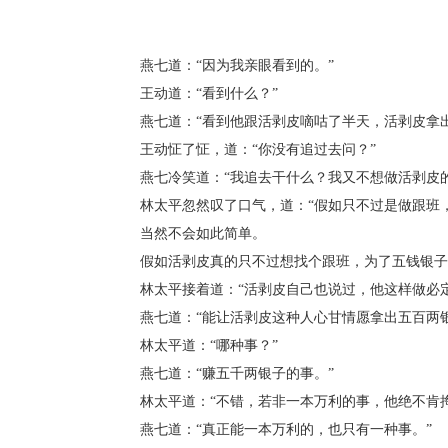
燕七道：“因为我亲眼看到的。”
王动道：“看到什么？”
燕七道：“看到他跟活剥皮嘀咕了半天，活剥皮拿出
王动怔了怔，道：“你没有追过去问？”
燕七冷笑道：“我追去干什么？我又不想做活剥皮的
林太平忽然叹了口气，道：“假如只不过是做跟班，
当然不会如此简单。
假如活剥皮真的只不过想找个跟班，为了五钱银子就
林太平接着道：“活剥皮自己也说过，他这样做必定
燕七道：“能让活剥皮这种人心甘情愿拿出五百两银
林太平道：“哪种事？”
燕七道：“赚五千两银子的事。”
林太平道：“不错，若非一本万利的事，他绝不肯掏
燕七道：“真正能一本万利的，也只有一种事。”