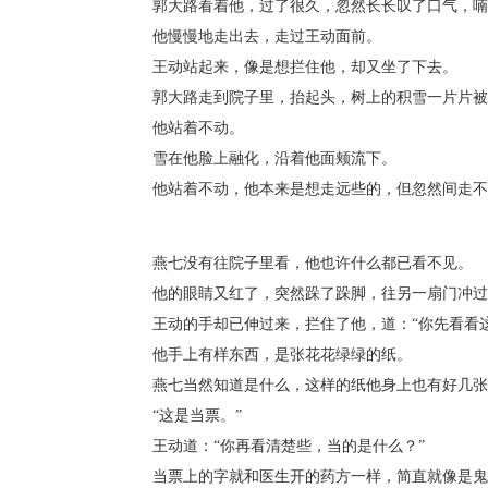
郭大路看着他，过了很久，忽然长长叹了口气，喃喃
他慢慢地走出去，走过王动面前。
王动站起来，像是想拦住他，却又坐了下去。
郭大路走到院子里，抬起头，树上的积雪一片片被
他站着不动。
雪在他脸上融化，沿着他面颊流下。
他站着不动，他本来是想走远些的，但忽然间走不
燕七没有往院子里看，他也许什么都已看不见。
他的眼睛又红了，突然跺了跺脚，往另一扇门冲过
王动的手却已伸过来，拦住了他，道：“你先看看这
他手上有样东西，是张花花绿绿的纸。
燕七当然知道是什么，这样的纸他身上也有好几张
“这是当票。”
王动道：“你再看清楚些，当的是什么？”
当票上的字就和医生开的药方一样，简直就像是鬼