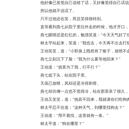
他好像已发觉自己说错了话，又好像觉得自己话说
所以他就不说话了。
只不过他还在笑，而且笑得很特别。
直等看到燕七从院子里往外走的时候，他才开口，道
燕七眼睛还是红红的，勉强笑道：“今天天气好了些
林太平站起来，笑道：“我也去，今天再不出去打猎
王动笑笑，道：“小郭身上既然有了银子，就绝不会
燕七立刻沉下了脸：“我为什么要等他回来？”
王动道：“就算为了我，行不行？”
燕七低下头，站在院子里。
天虽已放晴，风却还是冷得刺骨。
燕七却仿佛一点也不觉得冷，站在那里呆了很久，才
王动又笑笑，道：“他若不回来，我就请你们吃狗肉
林太平忍不住道：“这种天气，到哪里找狗去？”
王动道：“用不着找，这里就有一条。”
林太平道：“狗在哪里？”