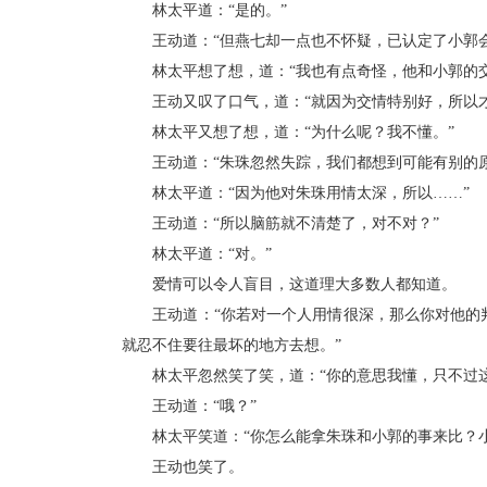
林太平道：“是的。”
王动道：“但燕七却一点也不怀疑，已认定了小郭会
林太平想了想，道：“我也有点奇怪，他和小郭的交
王动又叹了口气，道：“就因为交情特别好，所以才
林太平又想了想，道：“为什么呢？我不懂。”
王动道：“朱珠忽然失踪，我们都想到可能有别的原
林太平道：“因为他对朱珠用情太深，所以……”
王动道：“所以脑筋就不清楚了，对不对？”
林太平道：“对。”
爱情可以令人盲目，这道理大多数人都知道。
王动道：“你若对一个人用情很深，那么你对他的判
就忍不住要往最坏的地方去想。”
林太平忽然笑了笑，道：“你的意思我懂，只不过这
王动道：“哦？”
林太平笑道：“你怎么能拿朱珠和小郭的事来比？小
王动也笑了。