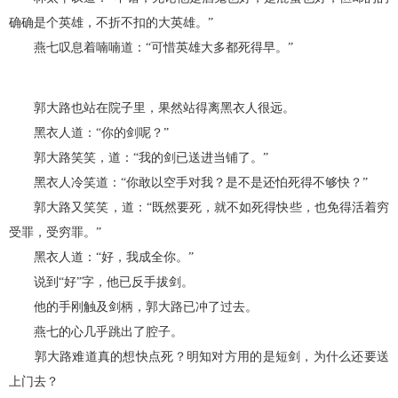
确确是个英雄，不折不扣的大英雄。”
燕七叹息着喃喃道：“可惜英雄大多都死得早。”
郭大路也站在院子里，果然站得离黑衣人很远。
黑衣人道：“你的剑呢？”
郭大路笑笑，道：“我的剑已送进当铺了。”
黑衣人冷笑道：“你敢以空手对我？是不是还怕死得不够快？”
郭大路又笑笑，道：“既然要死，就不如死得快些，也免得活着穷
受罪，受穷罪。”
黑衣人道：“好，我成全你。”
说到“好”字，他已反手拔剑。
他的手刚触及剑柄，郭大路已冲了过去。
燕七的心几乎跳出了腔子。
郭大路难道真的想快点死？明知对方用的是短剑，为什么还要送
上门去？