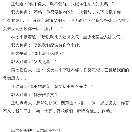
王动道：“狗不像人，狗不记仇，只记得住别人的恩惠。”
郭大路道：“不错，你只要给狗吃过一块骨头，它下次见了你，一
定会摇尾巴；但有些忘恩负义的人，你无论给过他多少好处，他回过
头来反而会咬你一口，所以……”
林太平接着道：“所以狗比人还讲义气，至少比某些人讲义气。”
郭大路道：“所以我们应该替它立个碑。”
林太平道：“碑上写什么呢？”
郭大路道：“义犬之墓。”
燕七摇摇头，道：“义犬两个字还不够，你莫忘记，它也是我们的
救命恩人……”
王动道：“碑不妨后立，祭文却不可不先读。”
郭大路道：“你会作祭文？”
王动点点头，忽然站起来，朗声道：“棺中一狗，恩朋义友，你若
不来，我们已走，初一十五，香花奠酒，呜呼哀哉……尚飨。”
猪不能太肥，人不能太聪明。