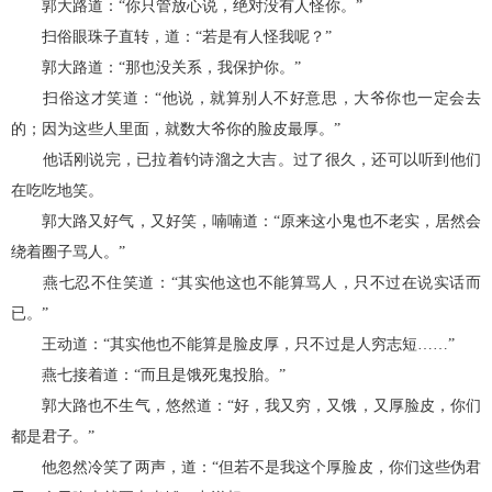
郭大路道：“你只管放心说，绝对没有人怪你。”
扫俗眼珠子直转，道：“若是有人怪我呢？”
郭大路道：“那也没关系，我保护你。”
扫俗这才笑道：“他说，就算别人不好意思，大爷你也一定会去
的；因为这些人里面，就数大爷你的脸皮最厚。”
他话刚说完，已拉着钓诗溜之大吉。过了很久，还可以听到他们
在吃吃地笑。
郭大路又好气，又好笑，喃喃道：“原来这小鬼也不老实，居然会
绕着圈子骂人。”
燕七忍不住笑道：“其实他这也不能算骂人，只不过在说实话而
已。”
王动道：“其实他也不能算是脸皮厚，只不过是人穷志短……”
燕七接着道：“而且是饿死鬼投胎。”
郭大路也不生气，悠然道：“好，我又穷，又饿，又厚脸皮，你们
都是君子。”
他忽然冷笑了两声，道：“但若不是我这个厚脸皮，你们这些伪君