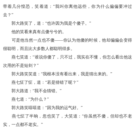
带着几分惶恐，笑着道：“我叫你离他远些，你为什么偏偏要冲过
去？”
郭大路笑了，道：“也许因为我是个傻子。”
他的笑看来真有点傻兮兮的。
可是他当然一点也不傻——你认为他傻的时候，他却偏偏会变得
很聪明，而且比大多数人都聪明得多。
燕七笑道：“谁说你傻了，只不过，我实在不懂，你怎么看出他这
次用的不是短剑？”
郭大路笑笑道：“我根本没有看出来，我是猜出来的。”
燕七怔了怔，道：“若是猜错了呢？”
郭大路道：“我不会猜错。”
燕七道：“为什么？”
郭大路笑嘻嘻道：“因为我的运气好。”
燕七怔了半晌，忽也笑了，大笑道：“你虽然不傻，但却也不老
实，一点都不老实。”