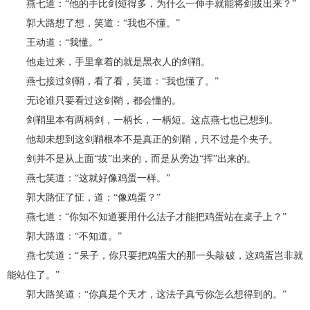
燕七道：“他的手比剑短得多，为什么一伸手就能将剑拔出来？”
郭大路想了想，笑道：“我也不懂。”
王动道：“我懂。”
他走过来，手里拿着的就是黑衣人的剑鞘。
燕七接过剑鞘，看了看，笑道：“我也懂了。”
无论谁只要看过这剑鞘，都会懂的。
剑鞘里本有两柄剑，一柄长，一柄短。这点燕七也已想到。
他却未想到这剑鞘根本不是真正的剑鞘，只不过是个夹子。
剑并不是从上面“拔”出来的，而是从旁边“挥”出来的。
燕七笑道：“这就好像鸡蛋一样。”
郭大路怔了怔，道：“像鸡蛋？”
燕七道：“你知不知道要用什么法子才能把鸡蛋站在桌子上？”
郭大路道：“不知道。”
燕七笑道：“呆子，你只要把鸡蛋大的那一头敲破，这鸡蛋岂非就
能站住了。”
郭大路笑道：“你真是个天才，这法子真亏你怎么想得到的。”