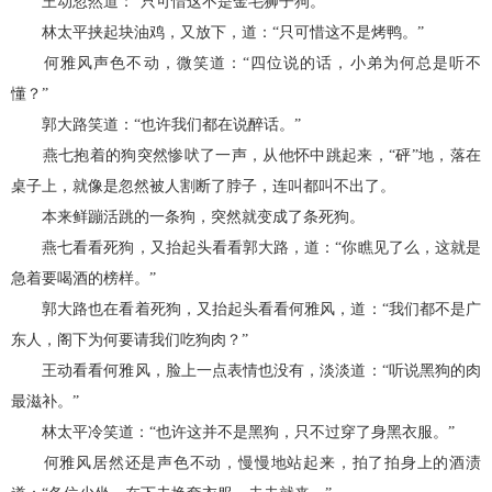
王动忽然道：“只可惜这不是金毛狮子狗。”
林太平挟起块油鸡，又放下，道：“只可惜这不是烤鸭。”
何雅风声色不动，微笑道：“四位说的话，小弟为何总是听不
懂？”
郭大路笑道：“也许我们都在说醉话。”
燕七抱着的狗突然惨吠了一声，从他怀中跳起来，“砰”地，落在
桌子上，就像是忽然被人割断了脖子，连叫都叫不出了。
本来鲜蹦活跳的一条狗，突然就变成了条死狗。
燕七看看死狗，又抬起头看看郭大路，道：“你瞧见了么，这就是
急着要喝酒的榜样。”
郭大路也在看着死狗，又抬起头看看何雅风，道：“我们都不是广
东人，阁下为何要请我们吃狗肉？”
王动看看何雅风，脸上一点表情也没有，淡淡道：“听说黑狗的肉
最滋补。”
林太平冷笑道：“也许这并不是黑狗，只不过穿了身黑衣服。”
何雅风居然还是声色不动，慢慢地站起来，拍了拍身上的酒渍