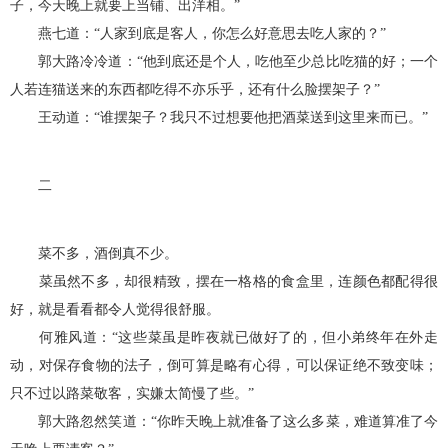
子，今天晚上就要上当铺、出洋相。”
燕七道：“人家到底是客人，你怎么好意思去吃人家的？”
郭大路冷冷道：“他到底还是个人，吃他至少总比吃猫的好；一个
人若连猫送来的东西都吃得不亦乐乎，还有什么脸摆架子？”
王动道：“谁摆架子？我只不过想要他把酒菜送到这里来而已。”
二
菜不多，酒倒真不少。
菜虽然不多，却很精致，摆在一格格的食盒里，连颜色都配得很
好，就是看看都令人觉得很舒服。
何雅风道：“这些菜虽是昨夜就已做好了的，但小弟终年在外走
动，对保存食物的法子，倒可算是略有心得，可以保证绝不致变味；
只不过以路菜敬客，实嫌太简慢了些。”
郭大路忽然笑道：“你昨天晚上就准备了这么多菜，难道算准了今