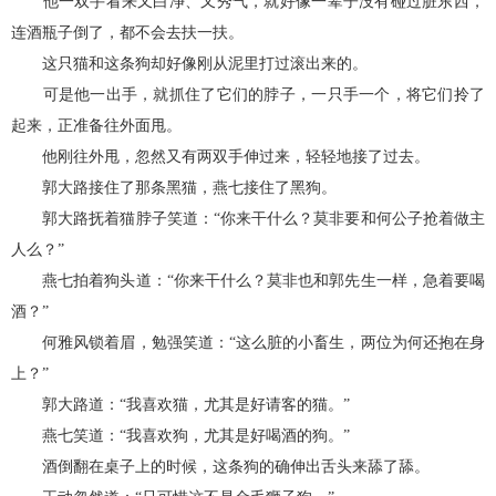
他一双手看来又白净、又秀气，就好像一辈子没有碰过脏东西，
连酒瓶子倒了，都不会去扶一扶。
这只猫和这条狗却好像刚从泥里打过滚出来的。
可是他一出手，就抓住了它们的脖子，一只手一个，将它们拎了
起来，正准备往外面甩。
他刚往外甩，忽然又有两双手伸过来，轻轻地接了过去。
郭大路接住了那条黑猫，燕七接住了黑狗。
郭大路抚着猫脖子笑道：“你来干什么？莫非要和何公子抢着做主
人么？”
燕七拍着狗头道：“你来干什么？莫非也和郭先生一样，急着要喝
酒？”
何雅风锁着眉，勉强笑道：“这么脏的小畜生，两位为何还抱在身
上？”
郭大路道：“我喜欢猫，尤其是好请客的猫。”
燕七笑道：“我喜欢狗，尤其是好喝酒的狗。”
酒倒翻在桌子上的时候，这条狗的确伸出舌头来舔了舔。