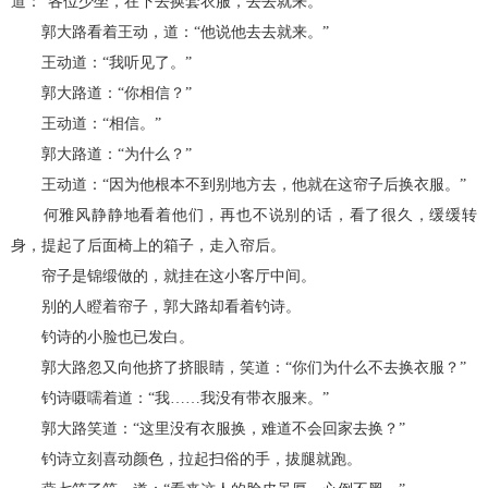
道：“各位少坐，在下去换套衣服，去去就来。”
郭大路看着王动，道：“他说他去去就来。”
王动道：“我听见了。”
郭大路道：“你相信？”
王动道：“相信。”
郭大路道：“为什么？”
王动道：“因为他根本不到别地方去，他就在这帘子后换衣服。”
何雅风静静地看着他们，再也不说别的话，看了很久，缓缓转
身，提起了后面椅上的箱子，走入帘后。
帘子是锦缎做的，就挂在这小客厅中间。
别的人瞪着帘子，郭大路却看着钓诗。
钓诗的小脸也已发白。
郭大路忽又向他挤了挤眼睛，笑道：“你们为什么不去换衣服？”
钓诗嗫嚅着道：“我……我没有带衣服来。”
郭大路笑道：“这里没有衣服换，难道不会回家去换？”
钓诗立刻喜动颜色，拉起扫俗的手，拔腿就跑。