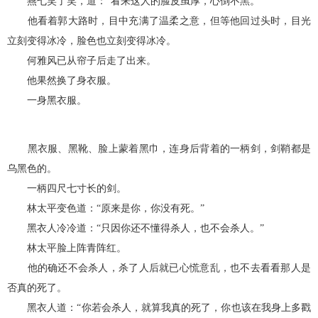
燕七笑了笑，道：“看来这人的脸皮虽厚，心倒不黑。”
他看着郭大路时，目中充满了温柔之意，但等他回过头时，目光
立刻变得冰冷，脸色也立刻变得冰冷。
何雅风已从帘子后走了出来。
他果然换了身衣服。
一身黑衣服。
黑衣服、黑靴、脸上蒙着黑巾，连身后背着的一柄剑，剑鞘都是
乌黑色的。
一柄四尺七寸长的剑。
林太平变色道：“原来是你，你没有死。”
黑衣人冷冷道：“只因你还不懂得杀人，也不会杀人。”
林太平脸上阵青阵红。
他的确还不会杀人，杀了人后就已心慌意乱，也不去看看那人是
否真的死了。
黑衣人道：“你若会杀人，就算我真的死了，你也该在我身上多戳