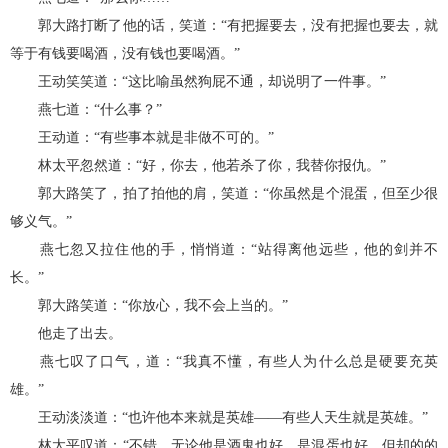
郭大路打断了他的话，笑道：“有把握要去，没有把握也要去，就
等于有钱要喝酒，没有钱也要喝酒。”
王动笑笑道：“这比喻虽然狗屁不通，却说明了一件事。”
燕七道：“什么事？”
王动道：“有些事本就是非做不可的。”
林太平忽然道：“好，你去，他若杀了你，我替你报仇。”
郭大路笑了，拍了拍他的肩，笑道：“你虽然是个混蛋，但至少很
够义气。”
燕七忽又拉住他的手，悄悄道：“站得离他远些，他的剑并不
长。”
郭大路笑道：“你放心，我不会上当的。”
他走了出去。
燕七叹了口气，道：“我真不懂，有些人为什么总是硬要充英
雄。”
王动淡淡道：“也许他本来就是英雄——有些人天生就是英雄。”
林太平叹道：“不错，无论他是酒鬼也好，是混蛋也好，但却的的