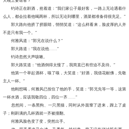
天晚上要请客？”
钓诗正在斟酒，抢着道：“我们家公子最好客，一路上无论遇着什
么人，都会拉着他喝两杯，所以无论到哪里，酒菜都准备得很充足。”
郭大路向他挤了挤眼睛，悄悄笑道：“这么样看来，脸皮厚的人并
不是只有我一个。”
何雅风道：“郭兄在说什么？”
郭大路道：“我在说他……”
钓诗忽然大声咳嗽。
郭大路笑道：“他酒倒得太慢了，我简直已有些迫不及待。”
他第一个举起酒杯，嗅了嗅，大笑道：“好酒，我借花献佛，先敬
主人一杯。”
他刚想喝，何雅风已按住了他的手，笑道：“郭兄先等一等，这第
一杯水酒，应该我敬四位，四位一齐……”
忽然间，一条黑狗、一只黑猫，同时从外面窜了进来，蹿上了桌
子；刚斟满的几杯酒就一齐被撞翻。
何雅风脸色变了变，突然出手。