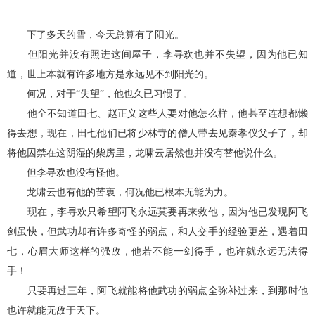
下了多天的雪，今天总算有了阳光。
但阳光并没有照进这间屋子，李寻欢也并不失望，因为他已知
道，世上本就有许多地方是永远见不到阳光的。
何况，对于“失望”，他也久已习惯了。
他全不知道田七、赵正义这些人要对他怎么样，他甚至连想都懒
得去想，现在，田七他们已将少林寺的僧人带去见秦孝仪父子了，却
将他囚禁在这阴湿的柴房里，龙啸云居然也并没有替他说什么。
但李寻欢也没有怪他。
龙啸云也有他的苦衷，何况他已根本无能为力。
现在，李寻欢只希望阿飞永远莫要再来救他，因为他已发现阿飞
剑虽快，但武功却有许多奇怪的弱点，和人交手的经验更差，遇着田
七，心眉大师这样的强敌，他若不能一剑得手，也许就永远无法得
手！
只要再过三年，阿飞就能将他武功的弱点全弥补过来，到那时他
也许就能无敌于天下。