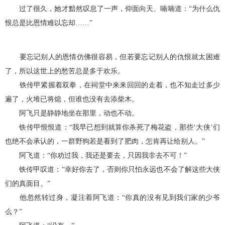
过了很久，她才黯然叹息了一声，仰面向天、喃喃道：“为什么仇
恨总是比恩情难以忘却……”
要忘记别人的恩情仿佛很容易，但若要忘记别人的仇恨就太困难
了，所以这世上的愁苦总是多于欢乐。
铁传甲紧握着双拳，在祠堂中来来回回的走着，也不知走过多少
遍了，火堆已将熄，但谁也没有去添柴木。
阿飞只是静静地坐在那里，动也不动。
铁传甲恨恨道：“我早已想到就算你杀死了梅花盗，那些‘大侠’们
也绝不会承认的，一群野狗若是看到了肥肉，怎肯再让给别人。”
阿飞道：“你劝过我，我还是要去，只因我非去不可！”
铁传甲叹道：“幸好你去了，否则你只怕永远也不会了解这些大侠
们的真面目。”
他忽然转过身，凝注着阿飞道：“你真的没有见到我们家的少爷
么？”