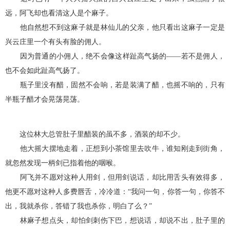
远，阿飞却也看清这人是个麻子。
他自然想不到这麻子就是林仙儿的父亲，他只看出这麻子一定是
兴云庄里一个有头有脸的佣人。
因为普通的小佣人，绝不会像这样趾高气扬的——若不是佣人，
也不会如此趾高气扬了。
瓶子里没有醋，固然不会响，若是装满了醋，也摇不响的，只有
半瓶子醋才会晃荡晃荡。
这位林大总管肚子里醋装的虽不多，酒装的却不少。
他大摇大摆地走着，正想到小茶馆里去吹牛，谁知刚走到街角，
就忽然发现一柄剑已指着他的咽喉。
阿飞并不愿对这种人用剑，但用剑说话，却比用舌头有效得多，
他更不愿对这种人多费唇舌，冷冷道：“我问一句，你答一句，你答不
出，我就杀你，答错了我也杀你，明白了么？”
林麻子想点头，却怕剑刺伤下巴，想说话，却说不出，肚子里的