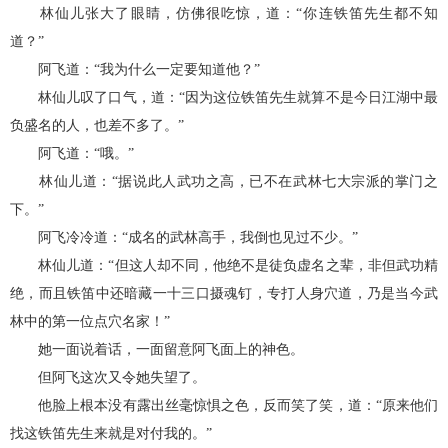
林仙儿张大了眼睛，仿佛很吃惊，道：“你连铁笛先生都不知
道？”
阿飞道：“我为什么一定要知道他？”
林仙儿叹了口气，道：“因为这位铁笛先生就算不是今日江湖中最
负盛名的人，也差不多了。”
阿飞道：“哦。”
林仙儿道：“据说此人武功之高，已不在武林七大宗派的掌门之
下。”
阿飞冷冷道：“成名的武林高手，我倒也见过不少。”
林仙儿道：“但这人却不同，他绝不是徒负虚名之辈，非但武功精
绝，而且铁笛中还暗藏一十三口摄魂钉，专打人身穴道，乃是当今武
林中的第一位点穴名家！”
她一面说着话，一面留意阿飞面上的神色。
但阿飞这次又令她失望了。
他脸上根本没有露出丝毫惊惧之色，反而笑了笑，道：“原来他们
找这铁笛先生来就是对付我的。”