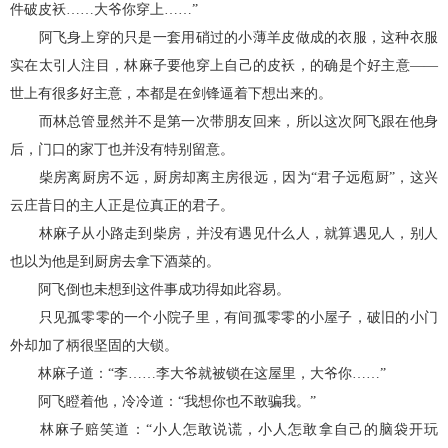
件破皮袄……大爷你穿上……”
阿飞身上穿的只是一套用硝过的小薄羊皮做成的衣服，这种衣服
实在太引人注目，林麻子要他穿上自己的皮袄，的确是个好主意——
世上有很多好主意，本都是在剑锋逼着下想出来的。
而林总管显然并不是第一次带朋友回来，所以这次阿飞跟在他身
后，门口的家丁也并没有特别留意。
柴房离厨房不远，厨房却离主房很远，因为“君子远庖厨”，这兴
云庄昔日的主人正是位真正的君子。
林麻子从小路走到柴房，并没有遇见什么人，就算遇见人，别人
也以为他是到厨房去拿下酒菜的。
阿飞倒也未想到这件事成功得如此容易。
只见孤零零的一个小院子里，有间孤零零的小屋子，破旧的小门
外却加了柄很坚固的大锁。
林麻子道：“李……李大爷就被锁在这屋里，大爷你……”
阿飞瞪着他，冷冷道：“我想你也不敢骗我。”
林麻子赔笑道：“小人怎敢说谎，小人怎敢拿自己的脑袋开玩