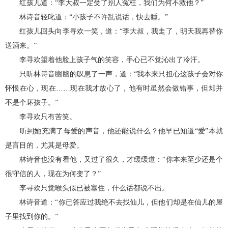
红孩儿道：“李大叔一定受了别人冤枉，我们为何不救他？”
林诗音轻叱道：“小孩子不许乱说话，快去睡。”
红孩儿回头向李寻欢一笑，道：“李大叔，我走了，明天我再替你
送酒来。”
李寻欢望着他脸上孩子气的笑容，手心已不觉沁出了冷汗。
只听林诗音幽幽的叹息了一声，道：“我本来只担心这孩子会对你
怀恨在心，现在……现在我才放心了，他有时虽然会做错事，但却并
不是个坏孩子。”
李寻欢只有苦笑。
听到她充满了母爱的声音，他还能说什么？他早已知道“爱”本就
是盲目的，尤其是母爱。
林诗音也没有看他，又过了很久，才缓缓道：“你本来至少还是个
很守信的人，现在为何变了？”
李寻欢只觉喉头似已被塞住，什么话都说不出。
林诗音道：“你已答应过我绝不去找仙儿，但他们却是在仙儿的屋
子里找到你的。”