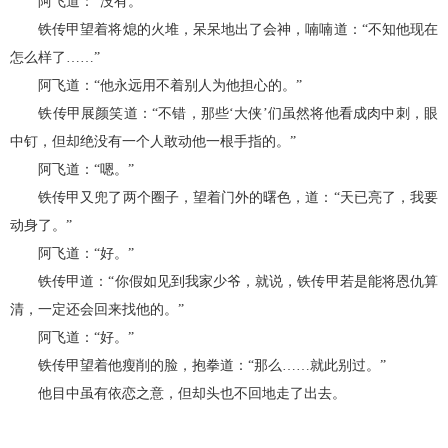
阿飞道：“没有。”
铁传甲望着将熄的火堆，呆呆地出了会神，喃喃道：“不知他现在
怎么样了……”
阿飞道：“他永远用不着别人为他担心的。”
铁传甲展颜笑道：“不错，那些‘大侠’们虽然将他看成肉中刺，眼
中钉，但却绝没有一个人敢动他一根手指的。”
阿飞道：“嗯。”
铁传甲又兜了两个圈子，望着门外的曙色，道：“天已亮了，我要
动身了。”
阿飞道：“好。”
铁传甲道：“你假如见到我家少爷，就说，铁传甲若是能将恩仇算
清，一定还会回来找他的。”
阿飞道：“好。”
铁传甲望着他瘦削的脸，抱拳道：“那么……就此别过。”
他目中虽有依恋之意，但却头也不回地走了出去。