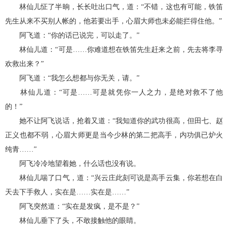
林仙儿怔了半晌，长长吐出口气，道：“不错，这也有可能，铁笛
先生从来不买别人帐的，他若要出手，心眉大师也未必能拦得住他。”
阿飞道：“你的话已说完，可以走了。”
林仙儿道：“可是……你难道想在铁笛先生赶来之前，先去将李寻
欢救出来？”
阿飞道：“我怎么想都与你无关，请。”
林仙儿道：“可是……可是就凭你一人之力，是绝对救不了他
的！”
她不让阿飞说话，抢着又道：“我知道你的武功很高，但田七、赵
正义也都不弱，心眉大师更是当今少林的第二把高手，内功俱已炉火
纯青……”
阿飞冷冷地望着她，什么话也没有说。
林仙儿喘了口气，道：“兴云庄此刻可说是高手云集，你若想在白
天去下手救人，实在是……实在是……”
阿飞突然道：“实在是发疯，是不是？”
林仙儿垂下了头，不敢接触他的眼睛。