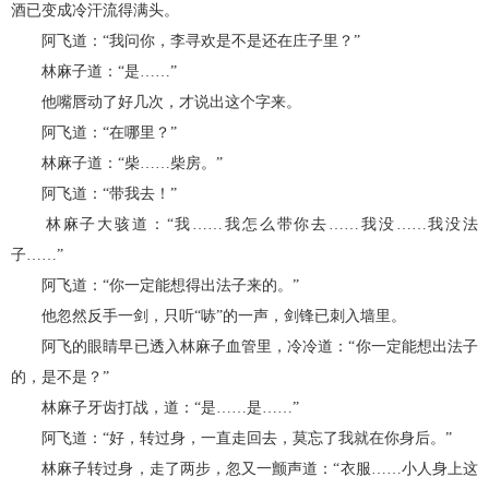
酒已变成冷汗流得满头。
阿飞道：“我问你，李寻欢是不是还在庄子里？”
林麻子道：“是……”
他嘴唇动了好几次，才说出这个字来。
阿飞道：“在哪里？”
林麻子道：“柴……柴房。”
阿飞道：“带我去！”
林麻子大骇道：“我……我怎么带你去……我没……我没法
子……”
阿飞道：“你一定能想得出法子来的。”
他忽然反手一剑，只听“哧”的一声，剑锋已刺入墙里。
阿飞的眼睛早已透入林麻子血管里，冷冷道：“你一定能想出法子
的，是不是？”
林麻子牙齿打战，道：“是……是……”
阿飞道：“好，转过身，一直走回去，莫忘了我就在你身后。”
林麻子转过身，走了两步，忽又一颤声道：“衣服……小人身上这