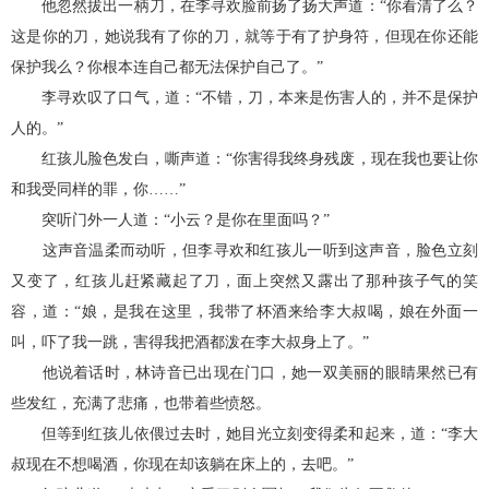
他忽然拔出一柄刀，在李寻欢脸前扬了扬大声道：“你看清了么？
这是你的刀，她说我有了你的刀，就等于有了护身符，但现在你还能
保护我么？你根本连自己都无法保护自己了。”
李寻欢叹了口气，道：“不错，刀，本来是伤害人的，并不是保护
人的。”
红孩儿脸色发白，嘶声道：“你害得我终身残废，现在我也要让你
和我受同样的罪，你……”
突听门外一人道：“小云？是你在里面吗？”
这声音温柔而动听，但李寻欢和红孩儿一听到这声音，脸色立刻
又变了，红孩儿赶紧藏起了刀，面上突然又露出了那种孩子气的笑
容，道：“娘，是我在这里，我带了杯酒来给李大叔喝，娘在外面一
叫，吓了我一跳，害得我把酒都泼在李大叔身上了。”
他说着话时，林诗音已出现在门口，她一双美丽的眼睛果然已有
些发红，充满了悲痛，也带着些愤怒。
但等到红孩儿依偎过去时，她目光立刻变得柔和起来，道：“李大
叔现在不想喝酒，你现在却该躺在床上的，去吧。”