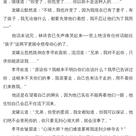
退，缓缓道：“你变了，你也变了……你以前不是这种人的……”
龙啸云黯然道：“不错，我也许变了，因为我现在已有了妻子，有
了孩子，我无论做什么，都要先替他们着想，我不忍让他们为了我而
──”
他话未说完，林诗音已失声痛哭起来──世上绝没有任何话能比
“孩子”这两字更能令慈母动心的了。
龙啸云忽然跪倒在李寻欢面前，流泪道：“兄弟，我对不起你，只
求你能原谅我……”
李寻欢道：“原谅你？我根本不明白你们在说什么？我早已告诉过
你，这根本不关你们的事，我若要走，自己也有法子走的，用不着你
们来救我。”
他还是在望着自己的脚尖，因为他已实在不能再看他们一眼，他
生怕自己会忍不住流下泪来。
龙啸云道：“兄弟，你受的委屈，我全都知道，但我可以保证，他
们绝不会害死你的，你只要见到心湖大师，就会没事了。”
李寻欢皱眉道：“心湖大师？他们难道要将我送到少林寺去？”