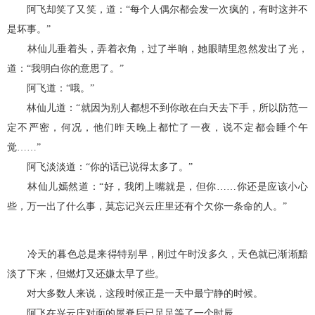
阿飞却笑了又笑，道：“每个人偶尔都会发一次疯的，有时这并不
是坏事。”
林仙儿垂着头，弄着衣角，过了半晌，她眼睛里忽然发出了光，
道：“我明白你的意思了。”
阿飞道：“哦。”
林仙儿道：“就因为别人都想不到你敢在白天去下手，所以防范一
定不严密，何况，他们昨天晚上都忙了一夜，说不定都会睡个午
觉……”
阿飞淡淡道：“你的话已说得太多了。”
林仙儿嫣然道：“好，我闭上嘴就是，但你……你还是应该小心
些，万一出了什么事，莫忘记兴云庄里还有个欠你一条命的人。”
冷天的暮色总是来得特别早，刚过午时没多久，天色就已渐渐黯
淡了下来，但燃灯又还嫌太早了些。
对大多数人来说，这段时候正是一天中最宁静的时候。
阿飞在兴云庄对面的屋脊后已足足等了一个时辰。