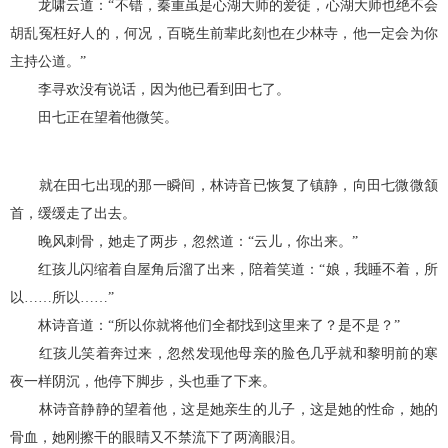
龙啸云道：“不错，秦重虽是心湖大师的爱徒，心湖大师也绝不会
胡乱冤枉好人的，何况，百晓生前辈此刻也在少林寺，他一定会为你
主持公道。”
李寻欢没有说话，因为他已看到田七了。
田七正在望着他微笑。
就在田七出现的那一瞬间，林诗音已恢复了镇静，向田七微微颔
首，缓缓走了出去。
晚风刺骨，她走了两步，忽然道：“云儿，你出来。”
红孩儿闪缩着自屋角后溜了出来，陪着笑道：“娘，我睡不着，所
以……所以……”
林诗音道：“所以你就将他们全都找到这里来了？是不是？”
红孩儿笑着奔过来，忽然发现他母亲的脸色几乎就和黎明前的寒
夜一样阴沉，他停下脚步，头也垂了下来。
林诗音静静的望着他，这是她亲生的儿子，这是她的性命，她的
骨血，她刚擦干的眼睛又不禁流下了两滴眼泪。