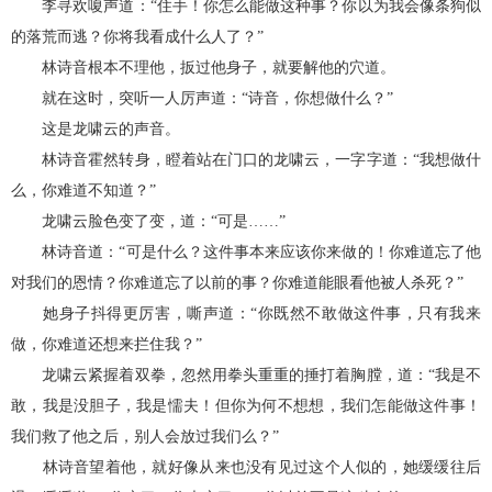
李寻欢嗄声道：“住手！你怎么能做这种事？你以为我会像条狗似
的落荒而逃？你将我看成什么人了？”
林诗音根本不理他，扳过他身子，就要解他的穴道。
就在这时，突听一人厉声道：“诗音，你想做什么？”
这是龙啸云的声音。
林诗音霍然转身，瞪着站在门口的龙啸云，一字字道：“我想做什
么，你难道不知道？”
龙啸云脸色变了变，道：“可是……”
林诗音道：“可是什么？这件事本来应该你来做的！你难道忘了他
对我们的恩情？你难道忘了以前的事？你难道能眼看他被人杀死？”
她身子抖得更厉害，嘶声道：“你既然不敢做这件事，只有我来
做，你难道还想来拦住我？”
龙啸云紧握着双拳，忽然用拳头重重的捶打着胸膛，道：“我是不
敢，我是没胆子，我是懦夫！但你为何不想想，我们怎能做这件事！
我们救了他之后，别人会放过我们么？”
林诗音望着他，就好像从来也没有见过这个人似的，她缓缓往后