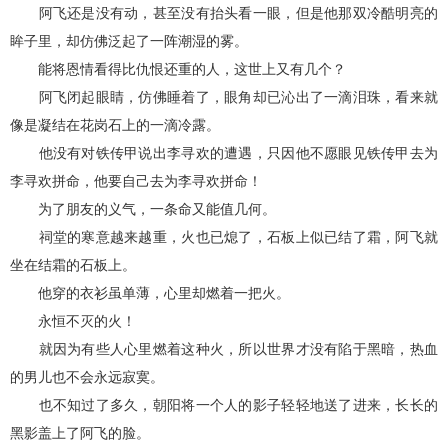
阿飞还是没有动，甚至没有抬头看一眼，但是他那双冷酷明亮的
眸子里，却仿佛泛起了一阵潮湿的雾。
能将恩情看得比仇恨还重的人，这世上又有几个？
阿飞闭起眼睛，仿佛睡着了，眼角却已沁出了一滴泪珠，看来就
像是凝结在花岗石上的一滴冷露。
他没有对铁传甲说出李寻欢的遭遇，只因他不愿眼见铁传甲去为
李寻欢拼命，他要自己去为李寻欢拼命！
为了朋友的义气，一条命又能值几何。
祠堂的寒意越来越重，火也已熄了，石板上似已结了霜，阿飞就
坐在结霜的石板上。
他穿的衣衫虽单薄，心里却燃着一把火。
永恒不灭的火！
就因为有些人心里燃着这种火，所以世界才没有陷于黑暗，热血
的男儿也不会永远寂寞。
也不知过了多久，朝阳将一个人的影子轻轻地送了进来，长长的
黑影盖上了阿飞的脸。