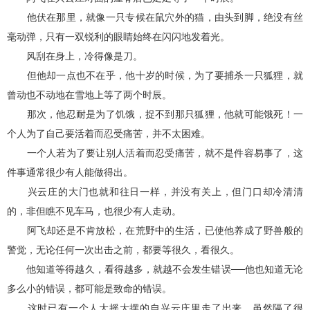
他伏在那里，就像一只专候在鼠穴外的猫，由头到脚，绝没有丝
毫动弹，只有一双锐利的眼睛始终在闪闪地发着光。
风刮在身上，冷得像是刀。
但他却一点也不在乎，他十岁的时候，为了要捕杀一只狐狸，就
曾动也不动地在雪地上等了两个时辰。
那次，他忍耐是为了饥饿，捉不到那只狐狸，他就可能饿死！一
个人为了自己要活着而忍受痛苦，并不太困难。
一个人若为了要让别人活着而忍受痛苦，就不是件容易事了，这
件事通常很少有人能做得出。
兴云庄的大门也就和往日一样，并没有关上，但门口却冷清清
的，非但瞧不见车马，也很少有人走动。
阿飞却还是不肯放松，在荒野中的生活，已使他养成了野兽般的
警觉，无论任何一次出击之前，都要等很久，看很久。
他知道等得越久，看得越多，就越不会发生错误──他也知道无论
多么小的错误，都可能是致命的错误。
这时已有一个人大摇大摆的自兴云庄里走了出来，虽然隔了很