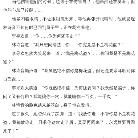
当他伤害他们的时候，也等于在伤害自己，他虽然还在笑着，但
他的心却已碎裂……
他紧闭着眼睛，不让眼泪流出来，等他再张开眼睛时，他就发现
林诗音不知何时已回到屋子里，正在凝注着他。
李寻欢道：“你……你为何还不走？”
林诗音道：“我只想问清楚，你……你究竟是不是梅花盗？”
李寻欢忽然大笑起来，道：“我是梅花盗？……你问我是不是梅花
盗？”
林诗音颤声道：“我虽然绝不信你是梅花盗，但还是要亲耳听到你
自己说……”
李寻欢大笑道：“你既然绝不信，为何还要问？我既然是骗子，你
问了又有何用？我能骗你一次，就能骗你一百次，一千次！”
林诗音的脸色越来越苍白，身子也在发抖。
过了很久，她忽然跺了跺脚，道：“我放你走，不管你是不是梅花
盗，我都放你走，只求你这次走了后，莫要再回来了，永远莫要再回
来了！”