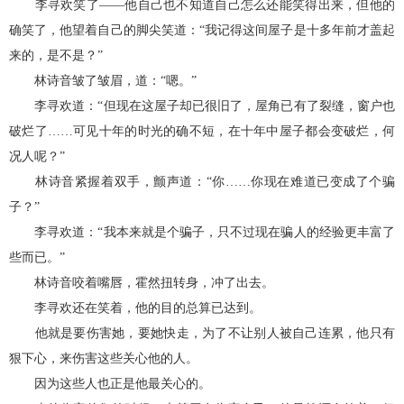
李寻欢笑了——他自己也不知道自己怎么还能笑得出来，但他的
确笑了，他望着自己的脚尖笑道：“我记得这间屋子是十多年前才盖起
来的，是不是？”
林诗音皱了皱眉，道：“嗯。”
李寻欢道：“但现在这屋子却已很旧了，屋角已有了裂缝，窗户也
破烂了……可见十年的时光的确不短，在十年中屋子都会变破烂，何
况人呢？”
林诗音紧握着双手，颤声道：“你……你现在难道已变成了个骗
子？”
李寻欢道：“我本来就是个骗子，只不过现在骗人的经验更丰富了
些而已。”
林诗音咬着嘴唇，霍然扭转身，冲了出去。
李寻欢还在笑着，他的目的总算已达到。
他就是要伤害她，要她快走，为了不让别人被自己连累，他只有
狠下心，来伤害这些关心他的人。
因为这些人也正是他最关心的。