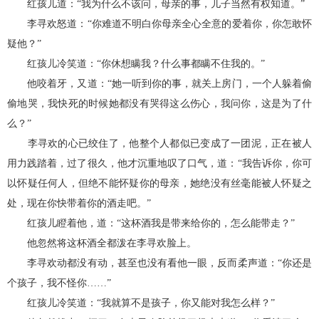
红孩儿道：“我为什么不该问，母亲的事，儿子当然有权知道。”
李寻欢怒道：“你难道不明白你母亲全心全意的爱着你，你怎敢怀
疑他？”
红孩儿冷笑道：“你休想瞒我？什么事都瞒不住我的。”
他咬着牙，又道：“她一听到你的事，就关上房门，一个人躲着偷
偷地哭，我快死的时候她都没有哭得这么伤心，我问你，这是为了什
么？”
李寻欢的心已绞住了，他整个人都似已变成了一团泥，正在被人
用力践踏着，过了很久，他才沉重地叹了口气，道：“我告诉你，你可
以怀疑任何人，但绝不能怀疑你的母亲，她绝没有丝毫能被人怀疑之
处，现在你快带着你的酒走吧。”
红孩儿瞪着他，道：“这杯酒我是带来给你的，怎么能带走？”
他忽然将这杯酒全都泼在李寻欢脸上。
李寻欢动都没有动，甚至也没有看他一眼，反而柔声道：“你还是
个孩子，我不怪你……”
红孩儿冷笑道：“我就算不是孩子，你又能对我怎么样？”