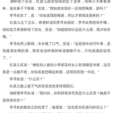
酒杯缩了回去，红孩儿就笑嘻嘻的走了进来，用两只手捧着酒
杯，放在鼻子下嗅着，笑道：“我知道你现在一定很想喝酒，是吗？”
李寻欢笑了，道：“你知道我想喝酒，所以才替我送酒来的？”
红孩儿点了点头，将酒杯送到李寻欢面前，李寻欢刚想张开嘴，
他却忽又将酒杯缩了回去，笑道：“你能猜得出这是什么酒，我才给你
喝。”
李寻欢闭上眼睛，长长吸了口气，笑道：“这是陈年的竹叶青，是
我最喜欢喝的酒，我若连这种酒的味道都嗅不出，只怕就真的该死
了。”
红孩儿笑道：“难怪别人都说小李探花对女人和酒都是专家，这话
真是一点都不错，但你若真想喝这杯酒，还得回答我一句话。”
李寻欢道：“什么话？”
红孩儿脸上孩子气的笑容忽然变得很阴沉。
他瞪着李寻欢道：“我问你，你和我母亲究竟是什么关系？她是不
是很喜欢你？”
李寻欢的脸色立刻也变了，皱眉道：“这也是你应该问的话么？”