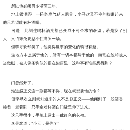
所以他必须再多活两三年。
地上很潮湿，一阵阵寒气砭人肌骨，李寻欢又不停的咳嗽起来，
他只希望能有杯酒喝。
可是，此刻连喝杯酒竟都已变成不可企求的奢望，若是换了别
人，只怕难免要忍不住痛哭一场。
但李寻欢却笑了，他觉得世事的变化的确很有趣。
这地方本是属于他的，所有一切本都属于他的，而现在他却被人
当做贼，被人像条狗似的锁在柴房里，这种事有谁能想得到？
门忽然开了。
难道赵正义连一刻都等不得，现在就想要他的命？
但李寻欢立刻就知道来的人不是赵正义——他闻到了一股酒香，
接着，就看到一只手拿着杯酒自门缝里伸了进来。
这只手很小，手腕上露出一截红色的衣袖。
李寻欢道：“小云，是你？”