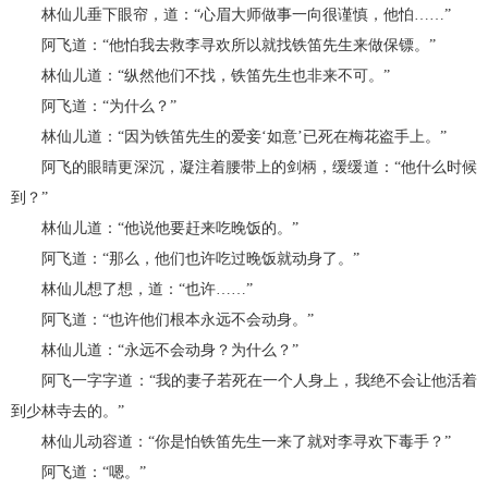
林仙儿垂下眼帘，道：“心眉大师做事一向很谨慎，他怕……”
阿飞道：“他怕我去救李寻欢所以就找铁笛先生来做保镖。”
林仙儿道：“纵然他们不找，铁笛先生也非来不可。”
阿飞道：“为什么？”
林仙儿道：“因为铁笛先生的爱妾‘如意’已死在梅花盗手上。”
阿飞的眼睛更深沉，凝注着腰带上的剑柄，缓缓道：“他什么时候
到？”
林仙儿道：“他说他要赶来吃晚饭的。”
阿飞道：“那么，他们也许吃过晚饭就动身了。”
林仙儿想了想，道：“也许……”
阿飞道：“也许他们根本永远不会动身。”
林仙儿道：“永远不会动身？为什么？”
阿飞一字字道：“我的妻子若死在一个人身上，我绝不会让他活着
到少林寺去的。”
林仙儿动容道：“你是怕铁笛先生一来了就对李寻欢下毒手？”
阿飞道：“嗯。”