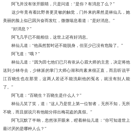
阿飞并没有张开眼睛，只是问道：“是你？有消息了么？”
这少年竟有着比野兽更灵敏的触觉，门外来的果然是林仙儿，她
美丽的脸上似已因兴奋而发红，微微喘息着道：“是好消息。”
“好消息？”
阿飞几乎已不能相信，这世上还有好消息。
林仙儿道：“他虽然暂时还不能脱身，但至少已没有危险了。”
阿飞道：“哦？”
林仙儿道：“因为田七他们已只有依从心眉大师的主意，决定将他
送到少林寺去，少林派的掌门大师心湖和尚素来很正直，而且听说平
江百晓生也在那里，这两人若还不能洗刷他的冤名，就没有别人能
了。”
阿飞道：“百晓生？百晓生是什么人？”
林仙儿笑了笑，道：“这人乃是世上第一位智者，无所不知，无所
不晓，而且据说只有他能分得出梅花盗的真假。”
阿飞沉默了半晌，忽然张开眼来，瞪着林仙儿道：“你可知道世上
最讨厌的是哪种人么？”