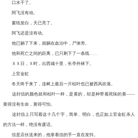
口水干了。
阿飞没有动。
窗纸发白，天已亮了。
阿飞还是没有动。
他已躺了下来，就躺在血泊中，尸体旁。
他和死亡之间的距离，已只剩下了一条线……
ＸＸ日，Ｘ时，出西城十里，长亭外林下。
上官金虹
冬天终于来了，连树上最后一片枯叶也已被西风吹落。
这封信的颜色就和枯叶一样，是黄的，却是种带着死味的黄——
黄得没有生命，黄得可怕。
这封信上只写着这十几个字，简单、明白，也正如上官金虹杀人
的方法一样，绝没有废话。
信是店伙送来的，他拿着信的手一直在发抖。