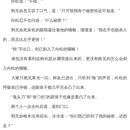
向松道：“不错。”
荆无命忽又叹了口气，道：“只可惜我有个秘密你还不知道。”
向松忍不住问道：“什么秘密？”
荆无命死灰色的眼睛凝住着他的咽喉，缓缓道：“我右手也能杀人
的，而且比左手更快！”
“快”字出口，剑已刺入了向松的咽喉！
谁也没有看到这柄剑是从哪里拔出来的，更没有瞧见剑怎么会刺
入向松的咽喉。
大家只瞧见寒光一闪，鲜血已进出，只听到“格”的声音，向松的
呼吸就已停顿，连眼珠子都几乎完全凸了出来。
“鬼头刀”和“丧门剑”的跟珠子也像是要凸了出来。
两个人一步步向后退，退到门口。
荆无命根本没有回头，冷冷道：“你们既已听到了我的秘密，还想
走？”