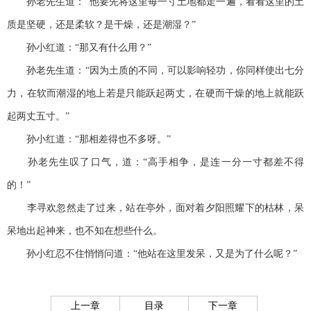
孙老先生道：“他要先将这里每一寸土地都走一遍，看看这里的土
质是坚硬，还是柔软？是干燥，还是潮湿？”
孙小红道：“那又有什么用？”
孙老先生道：“因为土质的不同，可以影响轻功，你同样使出七分
力，在软而潮湿的地上若是只能跃起两丈，在硬而干燥的地上就能跃
起两丈五寸。”
孙小红道：“那相差得也不多呀。”
孙老先生叹了口气，道：“高手相争，是连一分一寸都差不得
的！”
李寻欢忽然走了过来，站在亭外，面对着夕阳照耀下的枯林，呆
呆地出起神来，也不知在想些什么。
孙小红忍不住悄悄问道：“他站在这里发呆，又是为了什么呢？”
上一章
目录
下一章