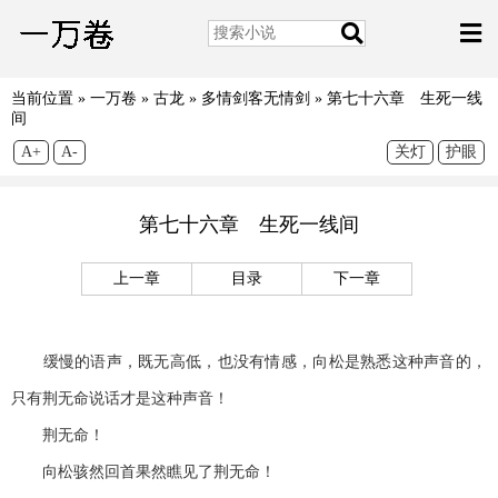
当前位置 »
一万卷
»
古龙
»
多情剑客无情剑
»
第七十六章 生死一线
间
A+
A-
关灯
护眼
第七十六章 生死一线间
上一章
目录
下一章
缓慢的语声，既无高低，也没有情感，向松是熟悉这种声音的，
只有荆无命说话才是这种声音！
荆无命！
向松骇然回首果然瞧见了荆无命！