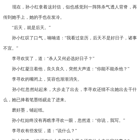
现在，孙小红拿着这封信，似也感觉到一阵阵杀气透人背脊，再
传到她手上，她的手也在发冷。
“后天，就是后天。”
孙小红叹了口气，喃喃道：“我看过皇历，后天不是好日子，诸事
不宜。”
李寻欢笑了，道：“杀人又何必选好日子？”
孙小红凝注着他，良久良久，突然大声道：“你能不能杀他？”
李寻欢的嘴闭上，笑容也渐渐消失。
孙小红忽然站起来，大步走了出去，李寻欢还猜不出她出去干什
么，她已捧着笔墨纸砚走了进来。
磨好墨，铺起纸。
孙小红始终没有再瞧李寻欢一眼，忽然道：“你说，我写。”
李寻欢有些发怔，道：“说什么？”