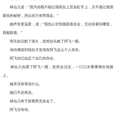
林仙儿道：“因为你既不能让我死在上官金虹手上，又不愿让我泄
露你的秘密，所以你只有带我走。”
她声音更温柔，道：“我也心甘情愿跟着你去，无论你要到哪里，
我都跟着。”
荆无命沉默了很久，忽然抬头瞧了阿飞一眼。
他仿佛直到现在才发现有阿飞这么个人存在。
阿飞却已似忘了自己的存在。
林仙儿也瞟了阿飞一眼，忽然走过去，一口口水重重唾在他脸
上。
她并没有再说什么。
她已不必再说。
林仙儿终于跟着荆无命走了。
阿飞没有动。