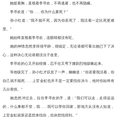
她挺着胸，直视着李寻欢，不再逃避，也不再隐瞒。
李寻欢道：“你……你为什么要死？”
孙小红道：“我不能不死，因为你若死了，我活着一定比死更难
受。”
她始终直视着李寻欢，连眼睛都没有眨。
她的神情忽然变得很平静，很镇定，无论谁都可看出她已下了决
心，这种决心无论谁都没法子改变。
李寻欢的心又开始绞痛，忍不住又弯下腰剧烈地咳嗽起来。
等他咳完了，孙小红才叹息了一声，幽幽道：“你若要我活着，你
自己就不能死……上官金虹也并不是一定要找你决斗，他对你始终有
几分畏惧。”
她忽然冲过去，拉住李寻欢的手，道：“我们可以走，走得远远
的，什么事都不管，我……我可以带你回家，那地方从没有人知道，
上官金虹就算还是想来找你，也休想找得到。”