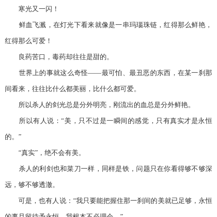
寒光又一闪！
鲜血飞溅，在灯光下看来就像是一串玛瑙珠链，红得那么鲜艳，
红得那么可爱！
良药苦口，毒药却往往是甜的。
世界上的事就这么奇怪——最可怕、最丑恶的东西，在某一刹那
间看来，往往比什么都美丽，比什么都可爱。
所以杀人的剑光总是分外明亮，刚流出的血总是分外鲜艳。
所以有人说：“美，只不过是一瞬间的感觉，只有真实才是永恒
的。”
“真实”，绝不会有美。
杀人的利剑也和菜刀一样，同样是铁，问题只在你看得够不够深
远，够不够透澈。
可是，也有人说：“我只要能把握住那一刹间的美就已足够，永恒
的事且留待予永恒，我根本不必理会。”