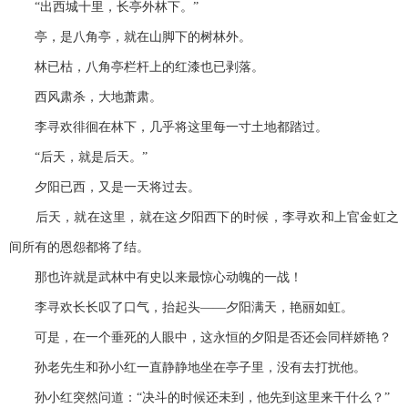
“出西城十里，长亭外林下。”
亭，是八角亭，就在山脚下的树林外。
林已枯，八角亭栏杆上的红漆也已剥落。
西风肃杀，大地萧肃。
李寻欢徘徊在林下，几乎将这里每一寸土地都踏过。
“后天，就是后天。”
夕阳已西，又是一天将过去。
后天，就在这里，就在这夕阳西下的时候，李寻欢和上官金虹之
间所有的恩怨都将了结。
那也许就是武林中有史以来最惊心动魄的一战！
李寻欢长长叹了口气，抬起头——夕阳满天，艳丽如虹。
可是，在一个垂死的人眼中，这永恒的夕阳是否还会同样娇艳？
孙老先生和孙小红一直静静地坐在亭子里，没有去打扰他。
孙小红突然问道：“决斗的时候还未到，他先到这里来干什么？”