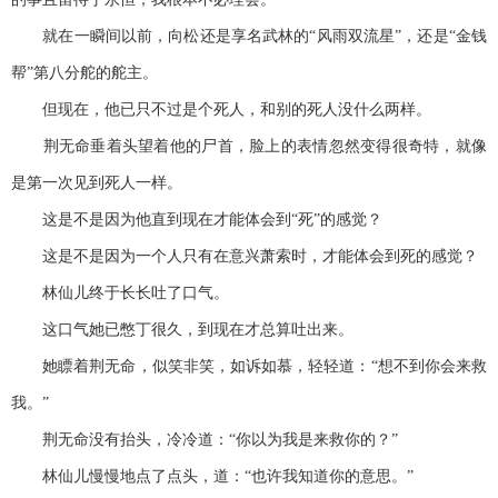
就在一瞬间以前，向松还是享名武林的“风雨双流星”，还是“金钱
帮”第八分舵的舵主。
但现在，他已只不过是个死人，和别的死人没什么两样。
荆无命垂着头望着他的尸首，脸上的表情忽然变得很奇特，就像
是第一次见到死人一样。
这是不是因为他直到现在才能体会到“死”的感觉？
这是不是因为一个人只有在意兴萧索时，才能体会到死的感觉？
林仙儿终于长长吐了口气。
这口气她已憋丁很久，到现在才总算吐出来。
她瞟着荆无命，似笑非笑，如诉如慕，轻轻道：“想不到你会来救
我。”
荆无命没有抬头，冷冷道：“你以为我是来救你的？”
林仙儿慢慢地点了点头，道：“也许我知道你的意思。”