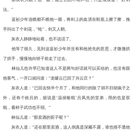
法。”
蓝衫少年连瞧都不瞧他一眼，将剑上的血渍在鞋底上擦了擦，挽
手抖出了个剑花，“呛”，剑又人鞘。
灰衣人静静地站着，也不说话了。
他等了很久，见到这蓝衫少年并没有和他抢先的意思，才微微拱
了拱手，慢慢地向轿子前走了过去。
林仙儿也许早已知道这人不是两句好话就可以买动的，也没有跟
他客气，一开口就问道：“龙啸云已回了兴云庄？”
灰衣人道：“已回去快半个月了，和他同行的除了胡不归胡疯子之
外，还有个姓吕的，据说是‘温侯银戟’吕凤先的堂弟，用的也是双
戟，看样子武功也不弱。”
林仙儿道：“那卖酒的驼子呢？”
灰衣人道：“还在那里卖酒，这人倒真是深藏不露，谁也猜不透他