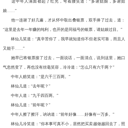
这中年人满面都起了红光，弯着腰笑道：“多谢姑娘，多谢姑
娘……”
他一连谢了好几遍，才从怀中取出叠银票，双手捧了过去，道：
“这里是去年一年赚的纯利，也开的是同福号的银票，请姑娘过目。”
林仙儿笑道：“真辛苦你了，我早就知道你不但老实可靠，而且人
又能干……”
她早已将银票接了过去，一面说话，一面清点，说到这里，她口
气忽然变了，再也没有丝毫笑容，冷冷道：“怎么只有六千两？”
中年人赔笑道：“是六千三百两。”
林仙儿道：“去年呢？”
中年人道：“九千四百两。”
林仙儿道：“前年呢？”
中年人擦了擦汗，讷讷道：“前年好像……好像有一万多。”
林仙儿冷笑道：“你本事可真不小，居然把买卖越做越回去了，照