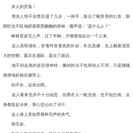
杀人的厉鬼！
黑衣人情不自禁后退了几步，一伸手，拔出了靴筒里的匕首，眼
睛眨也不眨地瞪着那黑黝黝的密林，嗄声道：“是什么人？”
树林里寂无人声，过了半晌，才慢慢地走出一个人来。
这人高而颀长，穿着件杏黄色的长衫，长仅及膝，头上戴着顶宽
大的笠帽，紧压在眉际，遮去了面目。
他不但走路的姿态很奇特，佩剑的法子也和别人不同，只是随随
便便地斜插在腰带上。
剑不长，还未出鞘。
这人看来也并不十分凶恶，但黑衣人一瞧见他，也不知怎地，全
身都发起冷来，掌心也沁出了冷汗。
这人身上竟似带着种无声的杀气。
荆无命。