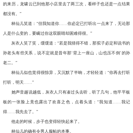
的来历，龙啸云已到他那小店里去了两三次，看样子也还是一点结果
都没有。”
林仙儿笑道：“但我知道你……你必定已打听出一点来了，无论那
人是什么变的，要瞒过你这双眼睛却困难得很。”
灰衣人笑了笑，缓缓道：“若是我猜得不错，那驼子必定和说书的
孙老头有些关系，说不定就是昔年那‘背上一座山，山也压不倒’的孙
老二。”
林仙儿似也觉得很惊异，又沉默了半晌，才轻轻道：“你再去打听
打听，明天……”
她声音越说越低，灰衣人只有凑过头去听，听了几句，他平平板
板的一张脸上竟也露出了欢喜之色，点着头道：“我知道……我记
得……我先去了。”
他走的时候，步子也变得轻快起来了。
林仙儿的确有令男人服帖的本事。