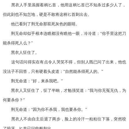
黑衣人手里虽握着柄匕首，他用这柄匕首已不知杀过多少人了，
但此刻也不知怎地，硬是不敢将这柄匕首刺出去。
他已看到了荆无命那双死灰色的眼睛。
荆无命却似乎根本连瞧都没有瞧他一眼，冷冷道：“你手里这把刀
能杀得死人么？”
黑衣人怔住了。
这句话问得实在有点令人哭笑不得，但别人既已问了出来，他也
没法子不回答，只有硬着头皮道：“自然能杀得死人的。”
荆无命道：“好，来杀我吧。”
黑衣人又怔住了，怔了半晌，才勉强笑道：“我与你无冤无仇，为
何要杀你？”
荆无命道：“因为你不杀我，我也要杀你。”
黑衣人不由自主后退了两步，脸上的冷汗一粒粒往下落，突然咬
了咬牙，匕首已闪电般刺出。