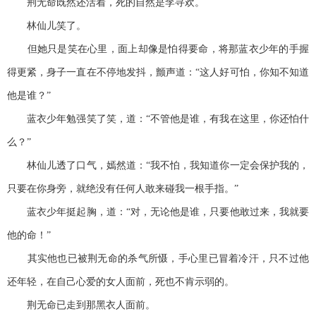
荆无命既然还活着，死的自然是李寻欢。
林仙儿笑了。
但她只是笑在心里，面上却像是怕得要命，将那蓝衣少年的手握
得更紧，身子一直在不停地发抖，颤声道：“这人好可怕，你知不知道
他是谁？”
蓝衣少年勉强笑了笑，道：“不管他是谁，有我在这里，你还怕什
么？”
林仙儿透了口气，嫣然道：“我不怕，我知道你一定会保护我的，
只要在你身旁，就绝没有任何人敢来碰我一根手指。”
蓝衣少年挺起胸，道：“对，无论他是谁，只要他敢过来，我就要
他的命！”
其实他也已被荆无命的杀气所慑，手心里已冒着冷汗，只不过他
还年轻，在自己心爱的女人面前，死也不肯示弱的。
荆无命已走到那黑衣人面前。