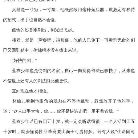
兵器是一寸短，一寸险，他既然敢用这种短兵器，就必定有独特
的招式，出手也自然不会慢。
但他的匕首刚刺出，剑光已飞起。
接着，就是一声惨呼，很短促，他的人已倒下，再看荆无命的剑
已又回到鞘中，仿佛根本没有拔出来过。
“好快的剑！”
蓝衣少年也是使剑的名家，自己一向觉得剑法已够快了，从来也
不信世上还有人的剑法能比他更快。
直到现在他才相信。
林仙儿看到他眼角的肌肉在不停地跳动，忽然放开了他的手，
道：“这人出手太快，你……你还是快逃走吧，用不着管我。”
蓝衣少年若已有四五十岁，就一定会听话得很，一个人活到四五
十岁时，就会懂得性命毕竟要比面子可贵得多。若有人说“生命固可