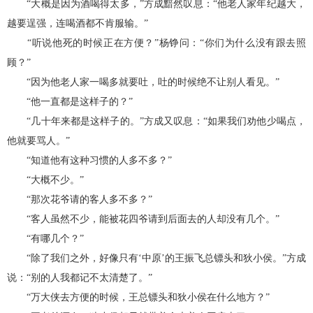
“大概是因为酒喝得太多，”方成黯然叹息：“他老人家年纪越大，
越要逞强，连喝酒都不肯服输。”
“听说他死的时候正在方便？”杨铮问：“你们为什么没有跟去照
顾？”
“因为他老人家一喝多就要吐，吐的时候绝不让别人看见。”
“他一直都是这样子的？”
“几十年来都是这样子的。”方成又叹息：“如果我们劝他少喝点，
他就要骂人。”
“知道他有这种习惯的人多不多？”
“大概不少。”
“那次花爷请的客人多不多？”
“客人虽然不少，能被花四爷请到后面去的人却没有几个。”
“有哪几个？”
“除了我们之外，好像只有‘中原’的王振飞总镖头和狄小侯。”方成
说：“别的人我都记不太清楚了。”
“万大侠去方便的时候，王总镖头和狄小侯在什么地方？”