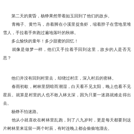
第二天的黄昏，杨铮果然带着如玉回到了他们的故乡。
青梅子、黄竹马，赤着脚在小溪里捉鱼虾，缩着脖子在雪地里堆
雪人，手拉着手奔跑过遍地落叶的秋林。
多么愉快的童年！多少甜蜜的回忆！
就像是做梦一样，他们又手拉着手回到这里，故乡的人是否无
恙？
他们并没有回到村里去，却绕过村庄，深入村后的密林。
春雨初歇，树林里阴暗而潮湿，白天看不见太阳，晚上也看不见
星辰。就算是村里的人也不敢入林太深，因为只要一迷路就难走得出
去。
杨铮不怕迷路。
他从小就喜欢在树林里乱跑，到了八九岁时，更是每天都要到这
片树林里来逗留一两个时辰，有时连晚上都会偷偷地溜去。