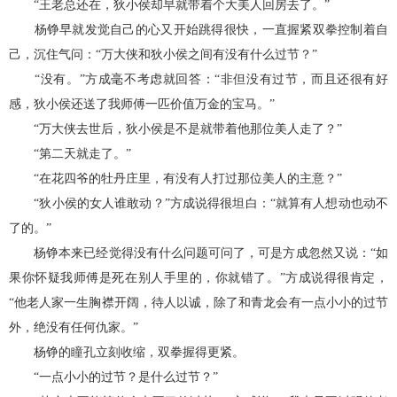
“王老总还在，狄小侯却早就带着个大美人回房去了。”
杨铮早就发觉自己的心又开始跳得很快，一直握紧双拳控制着自
己，沉住气问：“万大侠和狄小侯之间有没有什么过节？”
“没有。”方成毫不考虑就回答：“非但没有过节，而且还很有好
感，狄小侯还送了我师傅一匹价值万金的宝马。”
“万大侠去世后，狄小侯是不是就带着他那位美人走了？”
“第二天就走了。”
“在花四爷的牡丹庄里，有没有人打过那位美人的主意？”
“狄小侯的女人谁敢动？”方成说得很坦白：“就算有人想动也动不
了的。”
杨铮本来已经觉得没有什么问题可问了，可是方成忽然又说：“如
果你怀疑我师傅是死在别人手里的，你就错了。”方成说得很肯定，
“他老人家一生胸襟开阔，待人以诚，除了和青龙会有一点小小的过节
外，绝没有任何仇家。”
杨铮的瞳孔立刻收缩，双拳握得更紧。
“一点小小的过节？是什么过节？”