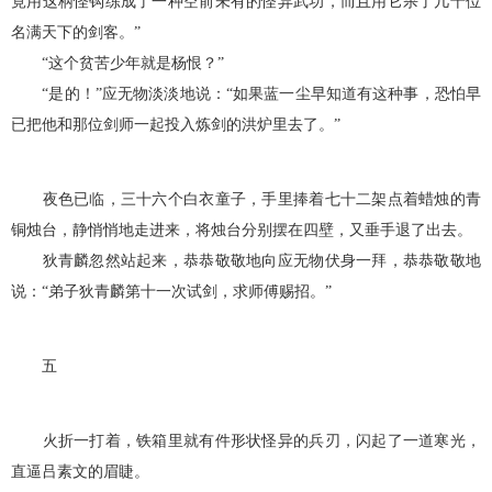
竟用这柄怪钩练成了一种空前未有的怪异武功，而且用它杀了几十位
名满天下的剑客。”
“这个贫苦少年就是杨恨？”
“是的！”应无物淡淡地说：“如果蓝一尘早知道有这种事，恐怕早
已把他和那位剑师一起投入炼剑的洪炉里去了。”
夜色已临，三十六个白衣童子，手里捧着七十二架点着蜡烛的青
铜烛台，静悄悄地走进来，将烛台分别摆在四壁，又垂手退了出去。
狄青麟忽然站起来，恭恭敬敬地向应无物伏身一拜，恭恭敬敬地
说：“弟子狄青麟第十一次试剑，求师傅赐招。”
五
火折一打着，铁箱里就有件形状怪异的兵刃，闪起了一道寒光，
直逼吕素文的眉睫。