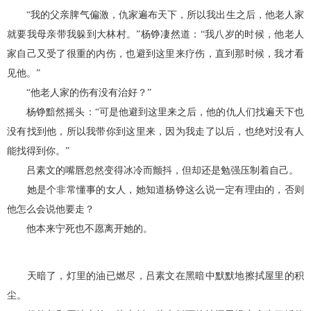
“我的父亲脾气偏激，仇家遍布天下，所以我出生之后，他老人家
就要我母亲带我躲到大林村。”杨铮凄然道：“我八岁的时候，他老人
家自己又受了很重的内伤，也避到这里来疗伤，直到那时候，我才看
见他。”
“他老人家的伤有没有治好？”
杨铮黯然摇头：“可是他避到这里来之后，他的仇人们找遍天下也
没有找到他，所以我带你到这里来，因为我走了以后，也绝对没有人
能找得到你。”
吕素文的嘴唇忽然变得冰冷而颤抖，但却还是勉强压制着自己。
她是个非常懂事的女人，她知道杨铮这么说一定有理由的，否则
他怎么会说他要走？
他本来宁死也不愿离开她的。
天暗了，灯里的油已燃尽，吕素文在黑暗中默默地擦拭屋里的积
尘。