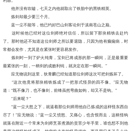
利器。
他并没有吹嘘，七天之内他就取出了铁胎中的黑铁精英。
炼剑却最少要三个月。
蓝一尘不能等，他已约好巴山剑客论剑于滇南苍山之巅。
这时候他已经对这位剑师绝对信任，所以留下那块精铁去赴约
了。那时他还不知道这位剑师之所以要退隐，只因为他有癫痫病，时
常都会发作，尤其是在紧张时更容易发作。
炼剑时一到了炉火纯青，宝剑已将成形的那一瞬间，正是最重要
最紧张的一刻，一柄剑的成败利钝，就决定在那一瞬间。”
应无物说到这里，狄青麟已经知道那位剑师这次可把剑炼坏了。
“这次他竟将那块精铁炼成了一把形式怪异的四不像。”应无物
道：“既不像刀，也不像剑，前锋虽然弯曲如钩，却又不是钩。”
“后来呢？”
“蓝一尘大怒之下，就逼着那位剑师用他自己炼成的这样怪东西自
尽了！”应无物说：“蓝一尘又愤怒、又痛心，也含恨而去，这柄怪钩
就落在附近一个常来为剑师烹茶煮酒的贫苦少年手里，谁也想不到他