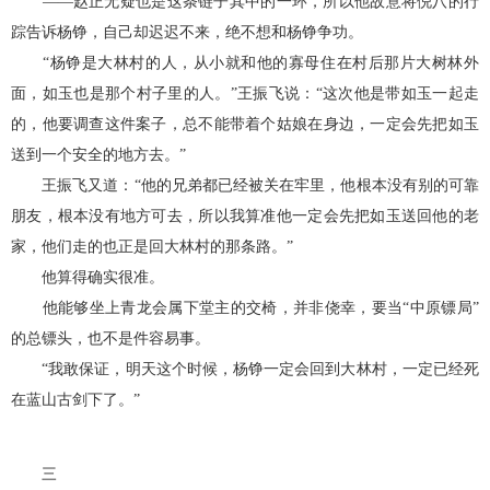
——赵正无疑也是这条链子其中的一环，所以他故意将倪八的行
踪告诉杨铮，自己却迟迟不来，绝不想和杨铮争功。
“杨铮是大林村的人，从小就和他的寡母住在村后那片大树林外
面，如玉也是那个村子里的人。”王振飞说：“这次他是带如玉一起走
的，他要调查这件案子，总不能带着个姑娘在身边，一定会先把如玉
送到一个安全的地方去。”
王振飞又道：“他的兄弟都已经被关在牢里，他根本没有别的可靠
朋友，根本没有地方可去，所以我算准他一定会先把如玉送回他的老
家，他们走的也正是回大林村的那条路。”
他算得确实很准。
他能够坐上青龙会属下堂主的交椅，并非侥幸，要当“中原镖局”
的总镖头，也不是件容易事。
“我敢保证，明天这个时候，杨铮一定会回到大林村，一定已经死
在蓝山古剑下了。”
三