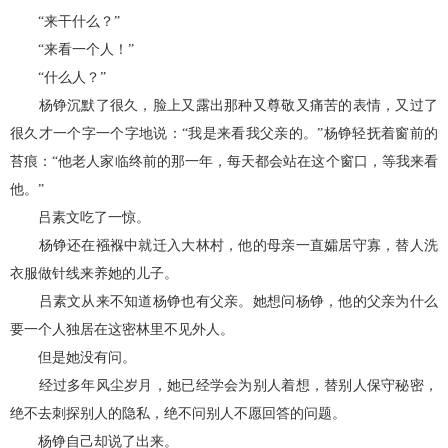
“来干什么？”
“来看一个人！”
“什么人？”
杨铮沉默了很久，脸上又露出那种又尊敬又痛苦的表情，又过了
很久才一个字一个字地说：“我是来看我父亲的。”杨铮轻抚着窗前的
苔痕：“他老人家临终前的那一年，每天都会站在这个窗口，等我来看
他。”
吕素文吃了一惊。
杨铮还在襁褓中就迁入大林村，他的母亲一直孀居守寡，替人洗
衣服做针线来养她的儿子。
吕素文从来不知道杨铮也有父亲。她想问杨铮，他的父亲为什么
要一个人独居在这密林里不见外人。
但是她没有问。
经过多年风尘岁月，她已经学会为别人着想，替别人保守秘密，
绝不去刺探别人的隐私，绝不问别人不愿回答的问题。
杨铮自己却说了出来。