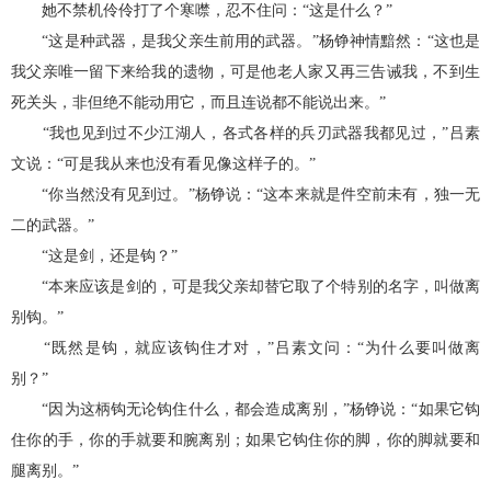
她不禁机伶伶打了个寒噤，忍不住问：“这是什么？”
“这是种武器，是我父亲生前用的武器。”杨铮神情黯然：“这也是
我父亲唯一留下来给我的遗物，可是他老人家又再三告诫我，不到生
死关头，非但绝不能动用它，而且连说都不能说出来。”
“我也见到过不少江湖人，各式各样的兵刃武器我都见过，”吕素
文说：“可是我从来也没有看见像这样子的。”
“你当然没有见到过。”杨铮说：“这本来就是件空前未有，独一无
二的武器。”
“这是剑，还是钩？”
“本来应该是剑的，可是我父亲却替它取了个特别的名字，叫做离
别钩。”
“既然是钩，就应该钩住才对，”吕素文问：“为什么要叫做离
别？”
“因为这柄钩无论钩住什么，都会造成离别，”杨铮说：“如果它钩
住你的手，你的手就要和腕离别；如果它钩住你的脚，你的脚就要和
腿离别。”