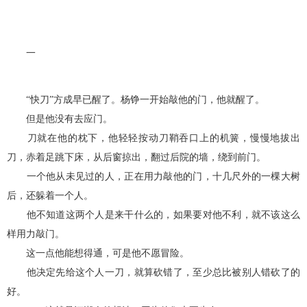
一
“快刀”方成早已醒了。杨铮一开始敲他的门，他就醒了。
但是他没有去应门。
刀就在他的枕下，他轻轻按动刀鞘吞口上的机簧，慢慢地拔出
刀，赤着足跳下床，从后窗掠出，翻过后院的墙，绕到前门。
一个他从未见过的人，正在用力敲他的门，十几尺外的一棵大树
后，还躲着一个人。
他不知道这两个人是来干什么的，如果要对他不利，就不该这么
样用力敲门。
这一点他能想得通，可是他不愿冒险。
他决定先给这个人一刀，就算砍错了，至少总比被别人错砍了的
好。