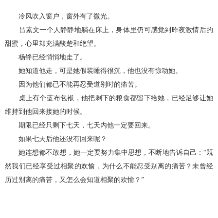
冷风吹入窗户，窗外有了微光。
吕素文一个人静静地躺在床上，身体里仍可感觉到昨夜激情后的
甜蜜，心里却充满酸楚和绝望。
杨铮已经悄悄地走了。
她知道他走，可是她假装睡得很沉，他也没有惊动她。
因为他们都已不能再忍受道别时的痛苦。
桌上有个蓝布包袱，他把剩下的粮食都留下给她，已经足够让她
维持到他回来接她的时候。
期限已经只剩下七天，七天内他一定要回来。
如果七天后他还没有回来呢？
她连想都不敢想，她一定要努力集中思想，不断地告诉自己：“既
然我们已经享受过相聚的欢愉，为什么不能忍受别离的痛苦？未曾经
历过别离的痛苦，又怎么会知道相聚的欢愉？”