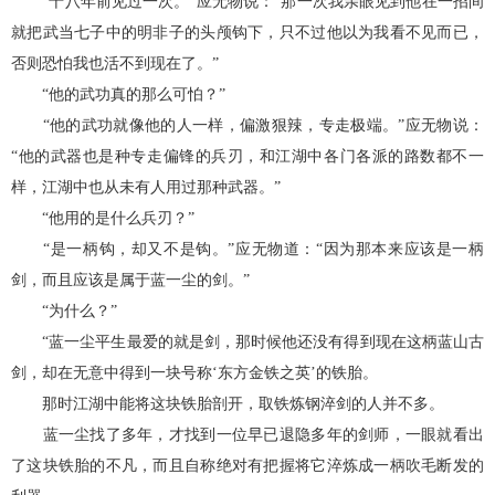
“十八年前见过一次。”应无物说：“那一次我亲眼见到他在一招间
就把武当七子中的明非子的头颅钩下，只不过他以为我看不见而已，
否则恐怕我也活不到现在了。”
“他的武功真的那么可怕？”
“他的武功就像他的人一样，偏激狠辣，专走极端。”应无物说：
“他的武器也是种专走偏锋的兵刃，和江湖中各门各派的路数都不一
样，江湖中也从未有人用过那种武器。”
“他用的是什么兵刃？”
“是一柄钩，却又不是钩。”应无物道：“因为那本来应该是一柄
剑，而且应该是属于蓝一尘的剑。”
“为什么？”
“蓝一尘平生最爱的就是剑，那时候他还没有得到现在这柄蓝山古
剑，却在无意中得到一块号称‘东方金铁之英’的铁胎。
那时江湖中能将这块铁胎剖开，取铁炼钢淬剑的人并不多。
蓝一尘找了多年，才找到一位早已退隐多年的剑师，一眼就看出
了这块铁胎的不凡，而且自称绝对有把握将它淬炼成一柄吹毛断发的