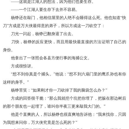
——这就是江湖人的想法，因为他们也要生存。
——一个江湖人要生存下去并不容易。
杨铮还在敲门，他相信屋里的人绝不会睡得这么死。他也知道“快
刀”方成是万大侠最得意的弟子，所以方成这一刀砍空了：
刀光一闪起，杨铮已翻身退了出去。
刀快，杨铮的反应更快，而且用最快最直接的方法证明了自己的
身份。
他拿出了一张照会各县方便行事的海捕公文。
方成很惊讶。
“想不到你真是个捕头。”他说：“想不到六扇门里的鹰爪孙也有你
这样的身手。”
杨铮苦笑：“如果刚才你一刀砍掉了我的脑袋怎么办？”
方成的回答很干脆：“那么我就挖个坑把你埋了，把躲在那边树后
的那个朋友也一起埋了，谁叫你半夜三更来敲我大门的。”
他是个直爽的人，所以杨铮也很直爽地告诉他：“我来找你，只因
为我想来问你，万大侠究竟是怎么死的？”