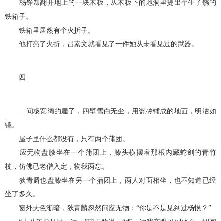
杨铮却翻开地上的一块木板，从木板下的地洞里提出个生了锈的
铁箱子。
铁箱里居然有个火折子。
他打亮了火折，吕素文就看见了一件她从未看见过的武器。
四
一间极宽阔的屋子，四壁雪白无尘，用瓷砖铺成的地面，明洁如
镜。
屋子里什么都没有，只有两个蒲团。
应无物盘膝坐在一个蒲团上，膝头横摆着那根内藏蛇剑的青竹
杖，仿佛已老僧入定，物我两忘。
狄青麟也盘膝坐在另一个蒲团上，两人对面相坐，也不知道已经
坐了多久。
窗外天色渐暗，狄青麟忽然问应无物：“你是不是见到过杨恨？”