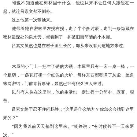
谁也不知道他在树林里干什么，他也从来不让任何人跟他在一
起，就连吕素文都不例外。
这是他第一次带她来。
他带着她在密林里左拐右拐，走了半个多时辰，走到一条隐藏在
密林最深处的泉水旁，就看到了一栋破旧而简陋的小木屋。
吕素文虽然也是在村子里生长的，却从来没有到这地方来过。
木屋的小门上一把生了锈的大锁，木屋里只有一床一桌一椅，一
个粗碗，一盏瓦灯和一个红泥的火炉，每样东西都积满了灰尘，屋角
蛛网密结，门前青苔厚绿，显然已经有很久没人来过。
以前有人住在这里时，他的生活也一定过得十分简朴、寂寞、艰
苦。
吕素文终于忍不住问杨铮：“这里是什么地方？你怎么会找到这里
来的？”
“因为我以前天天都到这里来。”杨铮说：“有时候甚至一天来两
次。”