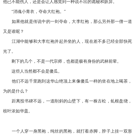
他已不能伤人，还是会让人感觉到一种说不出的诡秘和妖异。
“消魂小青衣，夺命大红袍。”
如果他就是传说中的一剑夺命，大李红袍，那么另外那一僧一道
又是谁呢？
江湖中能够和大李红袍并起并坐的人，现在差不多已经全部快死
光了。
剩下的几个，不是一代宗师，也都是极有身份的武林前辈。
这些人当然都不会是傻瓜。
他们不远千里跑到这华山绝顶上来像傻瓜一样的坐在地上喝茶，
为的是什么？
距离投书碑不远，一道削斜的山壁下，有一株古松，虬根盘绕，
枝叶浓如华盖。
一个人穿一身黑袍，纯丝的黑袍，就打着赤脚，脖子上挂一双形