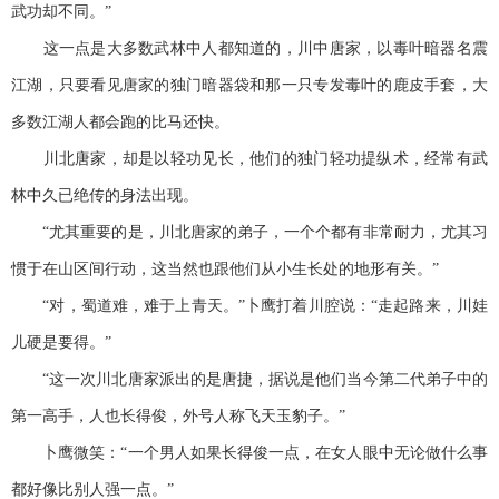
武功却不同。”
这一点是大多数武林中人都知道的，川中唐家，以毒叶暗器名震
江湖，只要看见唐家的独门暗器袋和那一只专发毒叶的鹿皮手套，大
多数江湖人都会跑的比马还快。
川北唐家，却是以轻功见长，他们的独门轻功提纵术，经常有武
林中久已绝传的身法出现。
“尤其重要的是，川北唐家的弟子，一个个都有非常耐力，尤其习
惯于在山区间行动，这当然也跟他们从小生长处的地形有关。”
“对，蜀道难，难于上青天。”卜鹰打着川腔说：“走起路来，川娃
儿硬是要得。”
“这一次川北唐家派出的是唐捷，据说是他们当今第二代弟子中的
第一高手，人也长得俊，外号人称飞天玉豹子。”
卜鹰微笑：“一个男人如果长得俊一点，在女人眼中无论做什么事
都好像比别人强一点。”