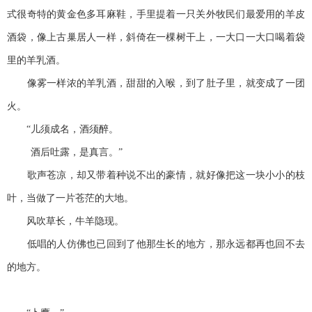
式很奇特的黄金色多耳麻鞋，手里提着一只关外牧民们最爱用的羊皮
酒袋，像上古巢居人一样，斜倚在一棵树干上，一大口一大口喝着袋
里的羊乳酒。
像雾一样浓的羊乳酒，甜甜的入喉，到了肚子里，就变成了一团
火。
“儿须成名，酒须醉。
酒后吐露，是真言。”
歌声苍凉，却又带着种说不出的豪情，就好像把这一块小小的枝
叶，当做了一片苍茫的大地。
风吹草长，牛羊隐现。
低唱的人仿佛也已回到了他那生长的地方，那永远都再也回不去
的地方。