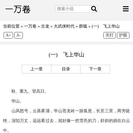
当前位置 »
一万卷
»
古龙
»
大武侠时代
»
群狐
»
(一) 飞上华山
A+
A-
关灯
护眼
(一) 飞上华山
上一章
目录
下一章
秋、重九、登高日。
华山。
山风怒号，云蒸雾涌，华山苍龙岭一脉孤悬，长至三里，两旁陡
绝，深陷万丈，远远看过去，就好像一把雪亮的刀，斜斜的插在白云
中。