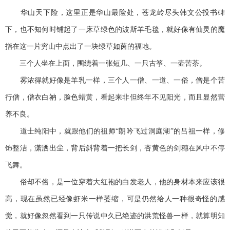
华山天下险，这里正是华山最险处，苍龙岭尽头韩文公投书碑
下，也不知何时铺起了一床草绿色的波斯羊毛毯，就好像有仙灵的魔
指在这一片穷山中点出了一块绿草如茵的福地。
三个人坐在上面，围绕着一张短几、一只古筝、一壶苦茶。
雾浓得就好像是羊乳一样，三个人一僧、一道、一俗，僧是个苦
行僧，僧衣白衲，脸色蜡黄，看起来非但终年不见阳光，而且显然营
养不良。
道士纯阳中，就跟他们的祖师“朗吟飞过洞庭湖”的吕祖一样，修
饰整洁，潇洒出尘，背后斜背着一把长剑，杏黄色的剑穗在风中不停
飞舞。
俗却不俗，是一位穿着大红袍的白发老人，他的身材本来应该很
高，现在虽然已经像虾米一样萎缩，可是仍然给人一种很奇怪的感
觉，就好像忽然看到一只传说中久已绝迹的洪荒怪兽一样，就算明知