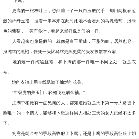
“卜鹰。”
更高的一根枝叶上，忽然垂下了一只白玉般的手，却用两根春葱
般的纤纤玉指，捏着一串本来在此时此地不会看到的马乳葡萄，淡绿
色的葡萄，丰美而多汁，看起来就好像是假的一样。
人看起来也像是假的，就像是白玉雕成，玉脂为血，居然也穿一
身纯丝的黑袍，任凭一头比乌丝更黑更柔的头发披散在双肩。
她的这一件纯黑丝袍，和卜鹰的那一件唯一不同之处，就是衣
袖。
她的衣袖上用金线绣满了灿烂的花朵。
“生裂虎豹关玉门，轻如飞燕胡金袖。”
江湖中稍微有一点见闻的人，都知道她就是天下第一号大赌徒卜
鹰唯一的一个情人，能够和卜鹰这样男人相处三天的女人已经不太多
了。
究竟是胡金袖的手段高收服了卜鹰，还是卜鹰的手段高征服了胡