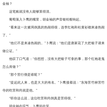
金袖？
这笔账就没有人能够算得清。
葡萄落入卜鹰的嘴里，胡金袖的声音银铃般响起。
“看来这一次赌局倒真的热闹得很，连李红袍和杜黄衫都来凑热闹
了。”
“他们不是来凑热闹的。”卜鹰说：“他们是唐家花了大把银子请来
做公证。”
他叹了口气道：“你想想，没有大把银子可拿的事，那个红袍老鬼
怎么肯做？”
“那个苦行僧是谁呢？”
“提起此人来，也是大大的有名。”卜鹰接着说：“东海苦竹林苦竹
寺的吃苦和尚就是他。”
“听你这么说，这位吃苦和尚倒真是苦得很。”
胡金袖在叹气，卜鹰却在笑。