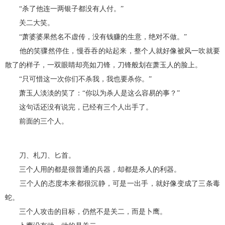
“杀了他连一两银子都没有人付。”
关二大笑。
“萧婆婆果然名不虚传，没有钱赚的生意，绝对不做。”
他的笑骤然停住，慢吞吞的站起来，整个人就好像被风一吹就要
散了的样子，一双眼睛却亮如刀锋，刀锋般划在萧玉人的脸上。
“只可惜这一次你们不杀我，我也要杀你。”
萧玉人淡淡的笑了：“你以为杀人是这么容易的事？”
这句话还没有说完，已经有三个人出手了。
前面的三个人。
刀、札刀、匕首。
三个人用的都是很普通的兵器，却都是杀人的利器。
三个人的态度本来都很沉静，可是一出手，就好像变成了三条毒
蛇。
三个人攻击的目标，仍然不是关二，而是卜鹰。