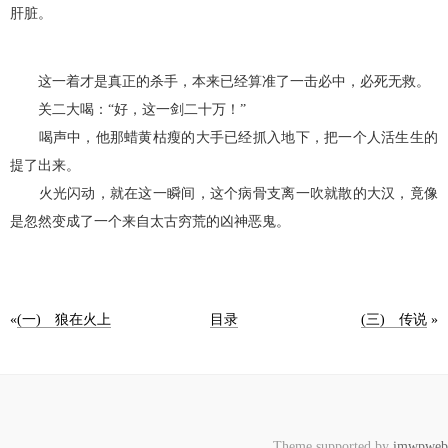
肝脏。
这一着才是真正的杀手，本来已经算准了一击必中，必死无救。
关二大喝：“好，这一剑二十万！”
喝声中，他那蜡黄枯瘦的大手已经抓入地下，把一个人活生生的
提了出来。
火光闪动，就在这一瞬间，这个病骨支离一吹就散的大汉，竟像
是忽然变成了一个来自太古穷荒的凶神恶鬼。
«
(一) 狼在火上
目录
(三) 传说
»
Theme supported by
imwpweb