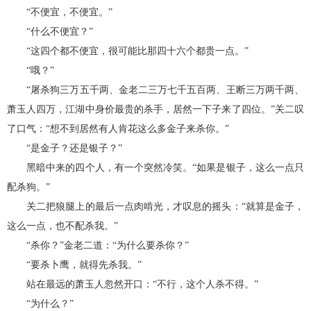
“不便宜，不便宜。”
“什么不便宜？”
“这四个都不便宜，很可能比那四十六个都贵一点。”
“哦？”
“屠杀狗三万五千两、金老二三万七千五百两、王断三万两千两、
萧玉人四万，江湖中身价最贵的杀手，居然一下子来了四位。”关二叹
了口气：“想不到居然有人肯花这么多金子来杀你。”
“是金子？还是银子？”
黑暗中来的四个人，有一个突然冷笑。“如果是银子，这么一点只
配杀狗。”
关二把狼腿上的最后一点肉啃光，才叹息的摇头：“就算是金子，
这么一点，也不配杀我。”
“杀你？”金老二道：“为什么要杀你？”
“要杀卜鹰，就得先杀我。”
站在最远的萧玉人忽然开口：“不行，这个人杀不得。”
“为什么？”