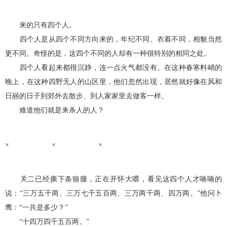
来的只有四个人。
四个人是从四个不同方向来的，年纪不同、衣着不同，相貌当然
更不同。奇怪的是，这四个不同的人却有一种很特别的相同之处。
四个人看起来都很沉静，连一点火气都没有。在这种春寒料峭的
晚上，在这种四野无人的山区里，他们忽然出现，居然就好像在风和
日丽的日子到郊外去散步、到人家家里去做客一样。
难道他们就是来杀人的人？
× × ×
关二已经撕下条狼腿，正在开怀大嚼，看见这四个人才喃喃的
说：“三万五千两、三万七千五百两、三万两千两、四万两。”他问卜
鹰：“一共是多少？”
“十四万四千五百两。”