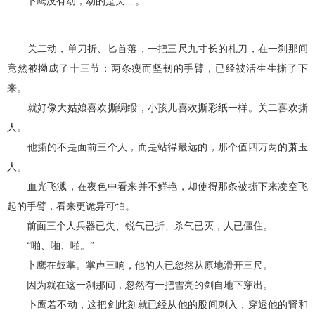
卜鹰没有动，动的是关二。
关二动，单刀折、匕首落，一把三尺九寸长的札刀，在一刹那间
竟然被拗成了十三节；两条瘦而坚韧的手臂，已经被活生生撕了下
来。
就好像大姑娘喜欢撕绸缎，小孩儿喜欢撕彩纸一样。关二喜欢撕
人。
他撕的不是面前三个人，而是站得最远的，那个值四万两的萧玉
人。
血光飞溅，在夜色中看来并不鲜艳，却使得那条被撕下来凌空飞
起的手臂，看来更诡异可怕。
前面三个人兵器已失、锐气已折、杀气已灭，人已僵住。
“啪、啪、啪。”
卜鹰在鼓掌。掌声三响，他的人已忽然从原地滑开三尺。
因为就在这一刹那间，忽然有一把雪亮的剑自地下穿出。
卜鹰若不动，这把剑此刻就已经从他的股间刺入，穿透他的肾和