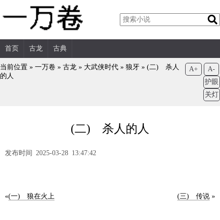
首页
古龙
古典
当前位置 »
一万卷
»
古龙
»
大武侠时代
»
狼牙
»
(二) 杀人
A+
A-
的人
护眼
关灯
(二) 杀人的人
发布时间 2025-03-28 13:47:42
«
(一) 狼在火上
(三) 传说
»