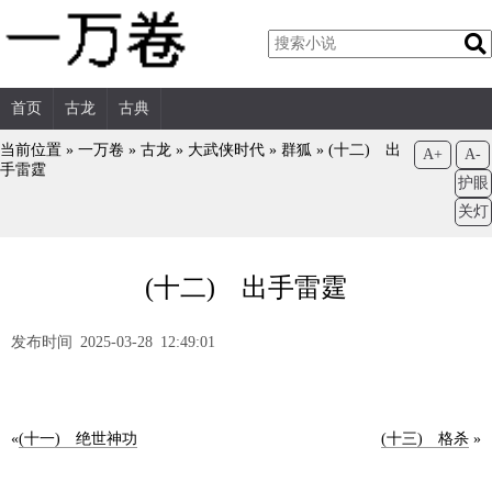
首页
古龙
古典
当前位置 »
一万卷
»
古龙
»
大武侠时代
»
群狐
»
(十二) 出
A+
A-
手雷霆
护眼
关灯
(十二) 出手雷霆
发布时间 2025-03-28 12:49:01
«
(十一) 绝世神功
(十三) 格杀
»