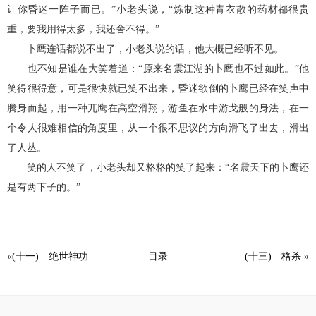
让你昏迷一阵子而已。”小老头说，“炼制这种青衣散的药材都很贵
重，要我用得太多，我还舍不得。”
卜鹰连话都说不出了，小老头说的话，他大概已经听不见。
也不知是谁在大笑着道：“原来名震江湖的卜鹰也不过如此。”他
笑得很得意，可是很快就已笑不出来，昏迷欲倒的卜鹰已经在笑声中
腾身而起，用一种兀鹰在高空滑翔，游鱼在水中游戈般的身法，在一
个令人很难相信的角度里，从一个很不思议的方向滑飞了出去，滑出
了人丛。
笑的人不笑了，小老头却又格格的笑了起来：“名震天下的卜鹰还
是有两下子的。”
«
(十一) 绝世神功
目录
(十三) 格杀
»