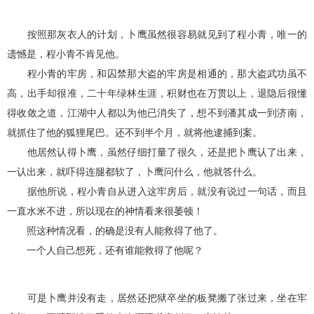
按照那灰衣人的计划，卜鹰虽然很容易就见到了程小青，唯一的
遗憾是，程小青不肯见他。
程小青的牢房，和囚禁那大盗的牢房是相通的，那大盗武功虽不
高，出手却很准，二十年绿林生涯，积财也在万贯以上，退隐后很懂
得收敛之道，江湖中人都以为他已消失了，想不到潘其成一到济南，
就抓住了他的狐狸尾巴。还不到半个月，就将他逮捕到案。
他居然认得卜鹰，虽然仔细打量了很久，还是把卜鹰认了出来，
一认出来，就吓得连腿都软了，卜鹰问什么，他就答什么。
据他所说，程小青自从进入这牢房后，就没有说过一句话，而且
一直水米不进，所以现在的神情看来很萎顿！
照这种情况看，的确是没有人能救得了他了。
一个人自己想死，还有谁能救得了他呢？
可是卜鹰并没有走，居然还把狱卒坐的板凳搬了张过来，坐在牢