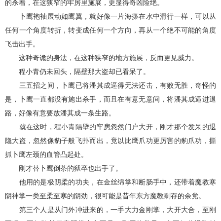
的杀着，在这狭窄的牢房里施展，更显得奇凶险绝。
卜鹰袍袖展动如鹰翼，就好像一片海藻在水中滑行一样，可以从
任何一个角度转折，转变成任何一个方向，再从一个绝不可能的角度
飞击出手。
这种奇诡的身法，在这种狭窄的地方施展，反而更见威力。
程小青仍未回头，隔壁那大盗却已看呆了。
三五招之间，卜鹰已将潘其成逼得无法还击，有败无胜，奇怪的
是，卜鹰一直都没有施出杀手，而且在有意无意间，将潘其成逼进退
路，好像有意要放潘其成一条生路。
就在这时，程小青隔壁的牢房忽然门户大开，刚才那个发呆的退
隐大盗，忽然像豹子般飞扑而出，竟以比鹰爪功更厉害的豹爪功，撕
抓卜鹰左颈的血管凸起处。
刚才替卜鹰倒茶的狱卒也出手了。
他用的是极阴柔的功夫，在金丝绵掌和断肠手中，还带着魔教寒
阴神掌一类至柔至寒的阴劲，很可能是昔年东方魔教剩存的余党。
第三个人是从门外冲进来的，一手大力金刚掌，大开大合，至刚