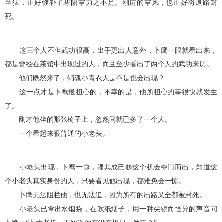
至猛，正好弥补了寒阴掌力之不足。刚厉的掌风，也正好将退路封
死。
这三个人不但武功很高，出手更出人意外，卜鹰一眼就看出来，
都是曾经在茶馆中出现过的人，而且至少看出了两个人的武功来历。
他们既然来了，销魂小青衣人是不是也会出现？
这一点才是卜鹰最担心的，不幸的是，他所担心的事很快就发生
了。
刚才他坐的那张椅子上，忽然间就已多了一个人。
一个看起来很普通的小老头。
小老头出现，卜鹰一惊，潘其成已趁这个机会夺门而出，知道这
个小老头真实身份的人，只要看见他出现，都难免会一惊。
卜鹰无法阻拦他，也无法追，因为所有的出路又全都被封死。
小老头已拿出水烟袋，在吹纸烟子，用一种尖锐而怪异的声音问