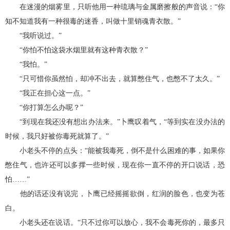
在迷漫的烟雾里，只听他用一种琉璃与金属磨擦般的声音说：“你
知不知道我有一种很毒的迷香，叫做十里销魂青衣散。”
“我听说过。”
“你怕不怕这袋水烟里就有这种青衣散？”
“我怕。”
“只可惜你虽然怕，却冲不出去，就算憋住气，也憋不了太久。”
“我正在担心这一点。”
“你打算怎么办呢？”
“到现在我还没有想出办法来。”卜鹰叹着气，“等到实在没办法的
时候，我只好被你毒死就算了。”
小老头不停的点头：“能被我毒死，倒不是什么困难的事，如果你
憋住气，也许还可以多撑一些时候，现在你一直不停的开口说话，恐
怕……”
他的话还没有说完，卜鹰已经摇摇欲倒，红润的脸色，也变为苍
白。
小老头还在说话。“只不过你可以放心，我不会毒死你的，最多只