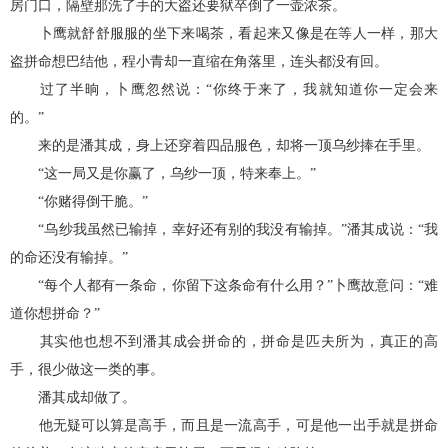
房门口，隔壁那洗了手的大盗还要狱卒倒了一壶浓茶。
卜鹰就舒舒服服的坐下来喝茶，看起来又像是在等人一样，那大
盗拼命想巴结他，程小青却一直缩在角落里，连头都没有回。
过了半晌，卜鹰忽然说：“你终于来了，我就知道你一定会来
的。”
来的是潘其成，身上还穿着四品服色，却将一顶乌纱捧在手里。
“这一局又是你赢了，乌纱一顶，特来奉上。”
“你赌得倒干脆。”
“乌纱我虽然已输掉，幸好还有别的我没有输掉。”潘其成说：“我
的命还没有输掉。”
“每个人都有一条命，你留下这条命有什么用？”卜鹰故意问：“难
道你想拼命？”
其实他也想不到潘其成会拼命的，拼命是匹夫所为，真正的高
手，很少做这一类的事。
潘其成却做了。
他无疑可以算是高手，而且是一流高手，可是他一出手就是拼命