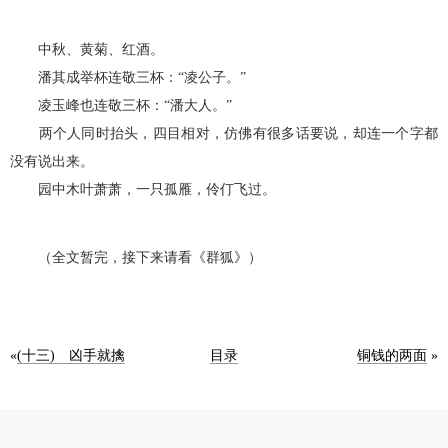
中秋、黄菊、红酒。
潘其成举杯连敬三杯：“凌公子。”
凌玉峰也连敬三杯：“潘大人。”
两个人同时抬头，四目相对，仿佛有很多话要说，却连一个字都
没有说出来。
园中木叶萧萧，一只孤雁，伶仃飞过。
（全文暂完，接下来请看《群狐》）
«
(十三) 凶手就擒
目录
铜钱的两面
»