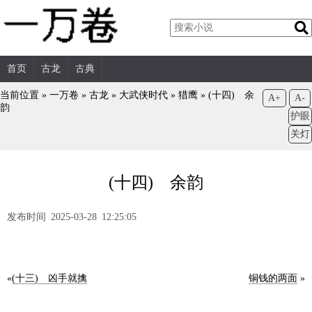
首页
古龙
古典
当前位置 »
一万卷
»
古龙
»
大武侠时代
»
猎鹰
»
(十四) 余
A+
A-
韵
护眼
关灯
(十四) 余韵
发布时间 2025-03-28 12:25:05
«
(十三) 凶手就擒
铜钱的两面
»