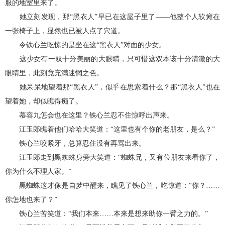
服的地室里来了。
她立刻发现，那“黑衣人”早已在这屋子里了——他整个人软瘫在
一张椅子上，显然也已被人点了穴道。
令铁心兰吃惊的是坐在这“黑衣人”对面的少女。
这少女有一双十分美丽的大眼睛，只可惜这双本该十分清澈的大
眼睛里，此刻竟充满迷惘之色。
她呆呆地望着那“黑衣人”，似乎在思索着什么？那“黑衣人”也在
望着她，却似瞧得痴了。
慕容九怎会也在这里？铁心兰忍不住惊呼出声来。
江玉郎瞧着他们哈哈大笑道：“这里也有个你的老朋友，是么？”
铁心兰咬紧牙，总算忍住没有再骂出来。
江玉郎走到黑蜘蛛身旁大笑道：“蜘蛛兄，又有位朋友来看你了，
你为什么不理人家。”
黑蜘蛛这才像是自梦中醒来，瞧见了铁心兰，吃惊道：“你？……
你怎地也来了？”
铁心兰苦笑道：“我们本来……本来是想来助你一臂之力的。”