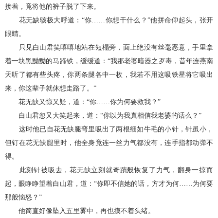
接着，竟将他的裤子脱了下来。
花无缺骇极大呼道：“你……你想干什么？”他拼命仰起头，张开
眼睛。
只见白山君笑嘻嘻地站在短榻旁，面上绝没有丝毫恶意，手里拿
着一块黑黝黝的马蹄铁，缓缓道：“我那老婆暗器之歹毒，昔年连燕南
天听了都有些头疼，你两条腿各中一枚，我若不用这吸铁星将它吸出
来，你这辈子就休想走路了。”
花无缺又惊又疑，道：“你……你为何要救我？”
白山君忽又大笑起来，道：“你以为我真相信我老婆的话么？”
这时他已自花无缺腿弯里吸出了两根细如牛毛的小针，针虽小，
但钉在花无缺腿里时，他全身竟连一丝力气都没有，连手指都动弹不
得。
此刻针被吸去，花无缺立刻就奇蹟般恢复了力气，翻身一掠而
起，眼睁睁望着白山君，道：“你即不信她的话，方才为何……为何要
那般恼怒？”
他简直好像坠入五里雾中，再也摸不着头绪。