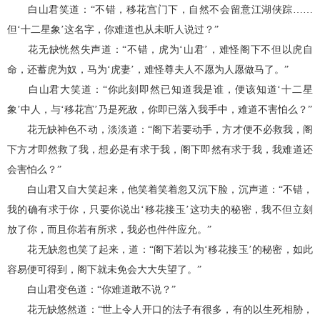
白山君笑道：“不错，移花宫门下，自然不会留意江湖侠踪……
但‘十二星象’这名字，你难道也从未听人说过？”
花无缺恍然失声道：“不错，虎为‘山君’，难怪阁下不但以虎自
命，还蓄虎为奴，马为‘虎妻’，难怪尊夫人不愿为人愿做马了。”
白山君大笑道：“你此刻即然已知道我是谁，便该知道‘十二星
象’中人，与‘移花宫’乃是死敌，你即已落入我手中，难道不害怕么？”
花无缺神色不动，淡淡道：“阁下若要动手，方才便不必救我，阁
下方才即然救了我，想必是有求于我，阁下即然有求于我，我难道还
会害怕么？”
白山君又自大笑起来，他笑着笑着忽又沉下脸，沉声道：“不错，
我的确有求于你，只要你说出‘移花接玉’这功夫的秘密，我不但立刻
放了你，而且你若有所求，我必也件件应允。”
花无缺忽也笑了起来，道：“阁下若以为‘移花接玉’的秘密，如此
容易便可得到，阁下就未免会大大失望了。”
白山君变色道：“你难道敢不说？”
花无缺悠然道：“世上令人开口的法子有很多，有的以生死相胁，