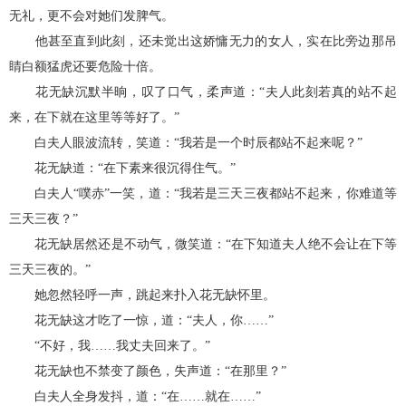
无礼，更不会对她们发脾气。
他甚至直到此刻，还未觉出这娇慵无力的女人，实在比旁边那吊
睛白额猛虎还要危险十倍。
花无缺沉默半晌，叹了口气，柔声道：“夫人此刻若真的站不起
来，在下就在这里等等好了。”
白夫人眼波流转，笑道：“我若是一个时辰都站不起来呢？”
花无缺道：“在下素来很沉得住气。”
白夫人“噗赤”一笑，道：“我若是三天三夜都站不起来，你难道等
三天三夜？”
花无缺居然还是不动气，微笑道：“在下知道夫人绝不会让在下等
三天三夜的。”
她忽然轻呼一声，跳起来扑入花无缺怀里。
花无缺这才吃了一惊，道：“夫人，你……”
“不好，我……我丈夫回来了。”
花无缺也不禁变了颜色，失声道：“在那里？”
白夫人全身发抖，道：“在……就在……”