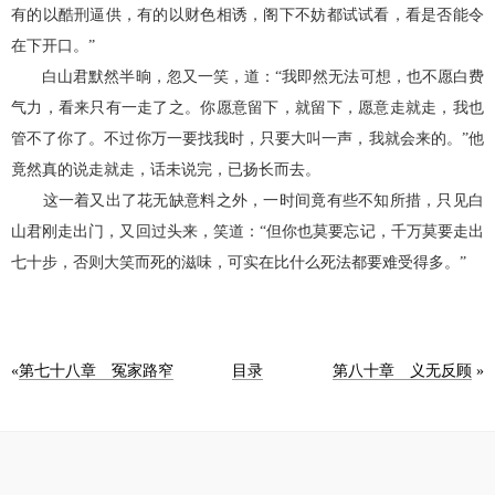
有的以酷刑逼供，有的以财色相诱，阁下不妨都试试看，看是否能令
在下开口。”
白山君默然半晌，忽又一笑，道：“我即然无法可想，也不愿白费
气力，看来只有一走了之。你愿意留下，就留下，愿意走就走，我也
管不了你了。不过你万一要找我时，只要大叫一声，我就会来的。”他
竟然真的说走就走，话未说完，已扬长而去。
这一着又出了花无缺意料之外，一时间竟有些不知所措，只见白
山君刚走出门，又回过头来，笑道：“但你也莫要忘记，千万莫要走出
七十步，否则大笑而死的滋味，可实在比什么死法都要难受得多。”
«
第七十八章 冤家路窄
目录
第八十章 义无反顾
»