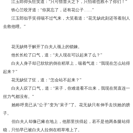
江玉郎仰头狂笑道：“只可惜普天之下，只怕谁也救不了你们！”
铁心兰咬牙道：“你莫忘了，还有花公子……”
江玉郎似乎笑得喘不过气来，大笑着道：“花无缺此刻还等着别人
去救他哩。”
花无缺终于解开了白夫人颈上的锁鍊。
他长长松了口气，道：“夫人现在可以起来了么？”
白夫人身子却已软软的倒在稻草上，喘着气道：“我现在怎么站得
起来？”
花无缺怔了怔，道：“怎会站不起来？”
白夫人叹了口气，道：“呆子，你难道看不出来，我现在简直连一
丝力气都没有。”
她称呼竟已从“公子”变为“呆子”了。花无缺只有伸手去扶她的膀
子。
但白夫人却像已瘫在地上，他那里扶得起，若不是他两条腿站得
稳，只怕早已被白夫人拉倒在稻草堆上了。