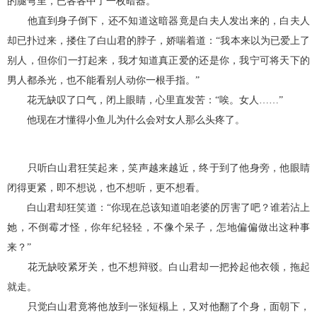
的腿弯里，已各各中了一枚暗器。
他直到身子倒下，还不知道这暗器竟是白夫人发出来的，白夫人
却已扑过来，搂住了白山君的脖子，娇喘着道：“我本来以为已爱上了
别人，但你们一打起来，我才知道真正爱的还是你，我宁可将天下的
男人都杀光，也不能看别人动你一根手指。”
花无缺叹了口气，闭上眼睛，心里直发苦：“唉。女人……”
他现在才懂得小鱼儿为什么会对女人那么头疼了。
只听白山君狂笑起来，笑声越来越近，终于到了他身旁，他眼睛
闭得更紧，即不想说，也不想听，更不想看。
白山君却狂笑道：“你现在总该知道咱老婆的厉害了吧？谁若沾上
她，不倒霉才怪，你年纪轻轻，不像个呆子，怎地偏偏做出这种事
来？”
花无缺咬紧牙关，也不想辩驳。白山君却一把拎起他衣领，拖起
就走。
只觉白山君竟将他放到一张短榻上，又对他翻了个身，面朝下，