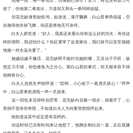
他每一招，每一拳击出，仿佛都已拼尽了全力，再也没有馀力可
使了，但他第二拳发出，力道却又和头一拳同样凶猛。
但花无缺身形如惊鸿，如游龙，满厅飘舞，白山君拳势虽猛，空
自激得他衣袂飞舞，却还是将他无可奈何。
白夫人娇笑道：“好人，我真还未看出你有这么好的功夫，有你这
样的情郎，我还怕什么？你赶紧宰了这老家伙，我们就可以安安稳稳
地做一对永远夫妻了。”
她越说越不像话，花无缺即不能封住她的嘴，又没法子不听，纵
然定力不错，却也难免为之分心。那白山君的拳式，却又根本容不得
他稍有分心。
白夫人忽然失声惊呼道：“哎哟，小心他下一着虎爪抓心！”呼声
中，白山君果然虎吼一声一爪抓来。
这一招也未见得特别厉害，花无缺向后微一错步，就避开了，心
里倒不觉有些奇怪，不知道白夫人为何要突然惊呼起来。
他知道这其中必定是有花样的。
但这时却已没有时间来让他想了，他脚步刚往后一退，左右双膝