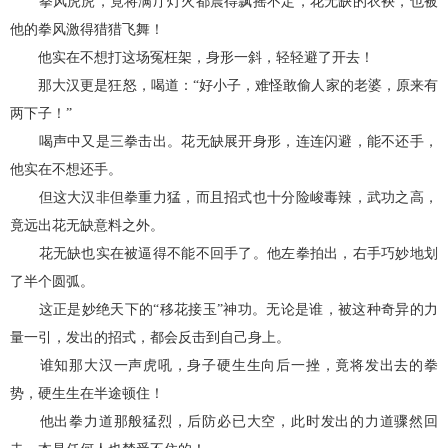
拳风虎虎，竟将满厅灯火都震得飘摇不定，花无缺的衣袂，也被
他的拳风激得猎猎飞舞！
他实在不想打这场冤枉架，身形一斜，轻轻避了开去！
那大汉更是狂怒，喝道：“好小子，难怪敢偷人家的老婆，原来有
两下子！”
喝声中又是三拳击出。花无缺展开身形，连连闪避，能不还手，
他实在不想还手。
但这大汉非但拳重力猛，而且招式也十分险峻毒辣，武功之高，
竟远出花无缺意料之外。
花无缺也实在被逼得不能不回手了。他左拳拍出，右手巧妙地划
了半个圆弧。
这正是妙绝天下的“移花接玉”神功。无论是谁，被这种奇异的力
量一引，发出的招式，都会反击到自己身上。
谁知那大汉一声虎吼，身子硬生生向后一挫，竟将发出去的拳
势，硬生生在半途顿住！
他出拳力道那般猛烈，后防必已大空，此时发出的力道骤然回