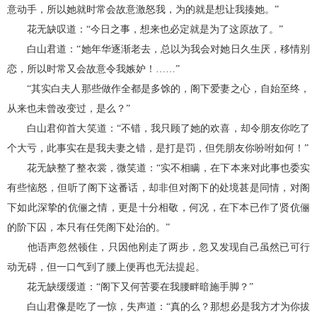
意动手，所以她就时常会故意激怒我，为的就是想让我揍她。”
花无缺叹道：“今日之事，想来也必定就是为了这原故了。”
白山君道：“她年华逐渐老去，总以为我会对她日久生厌，移情别
恋，所以时常又会故意令我嫉妒！……”
“其实白夫人那些做作全都是多馀的，阁下爱妻之心，自始至终，
从来也未曾改变过，是么？”
白山君仰首大笑道：“不错，我只顾了她的欢喜，却令朋友你吃了
个大亏，此事实在是我夫妻之错，是打是罚，但凭朋友你吩咐如何！”
花无缺整了整衣裳，微笑道：“实不相瞒，在下本来对此事也委实
有些恼怒，但听了阁下这番话，却非但对阁下的处境甚是同情，对阁
下如此深挚的伉俪之情，更是十分相敬，何况，在下本已作了贤伉俪
的阶下囚，本只有任凭阁下处治的。”
他语声忽然顿住，只因他刚走了两步，忽又发现自己虽然已可行
动无碍，但一口气到了腰上便再也无法提起。
花无缺缓缓道：“阁下又何苦要在我腰畔暗施手脚？”
白山君像是吃了一惊，失声道：“真的么？那想必是我方才为你拔