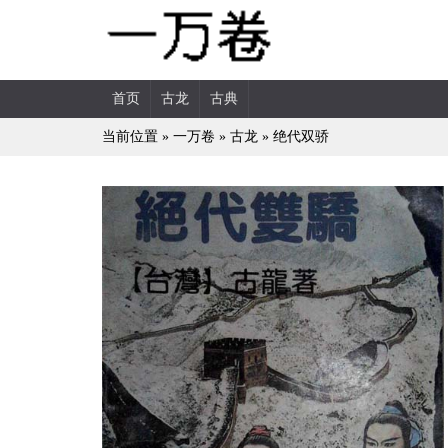
首页
古龙
古典
当前位置 »
一万卷
»
古龙
»
绝代双骄