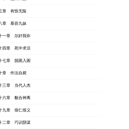
五章 有惊无险
八章 慕容九妹
十一章 尔奸我诈
十四章 死中求活
十七章 脱困入困
十章 作法自毙
十三章 当代人杰
十六章 貌合神离
十九章 假仁假义
十二章 巧识阴谋