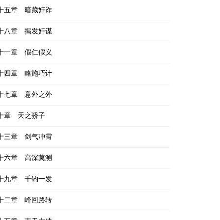
十五章 暗藏奸诈
十八章 揭发奸谋
十一章 假仁假义
十四章 略施巧计
十七章 意外之外
十章 天之骄子
十三章 剑气冲霄
十六章 高深莫测
十九章 千钧一发
十二章 峰回路转