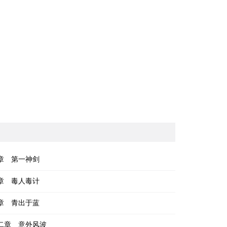
章 第一神剑
章 毒人毒计
章 青出于蓝
二章 意外风波