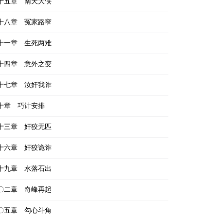
十五章 南天大侠
十八章 冤家路窄
十一章 生死两难
十四章 意外之变
十七章 汝奸我诈
十章 巧计安排
十三章 奸狡无匹
十六章 奸狡诡诈
十九章 水落石出
〇二章 奇峰再起
〇五章 勾心斗角