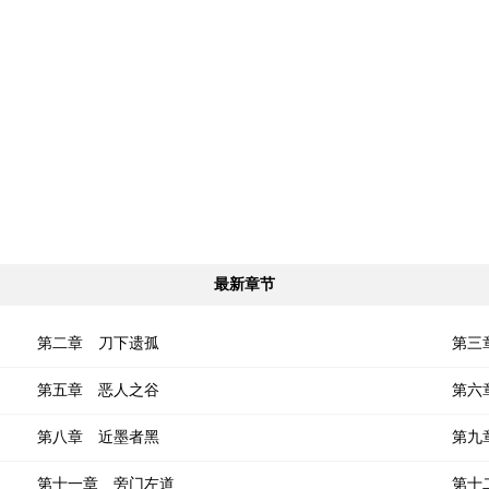
最新章节
第二章 刀下遗孤
第三
第五章 恶人之谷
第六
第八章 近墨者黑
第九
第十一章 旁门左道
第十