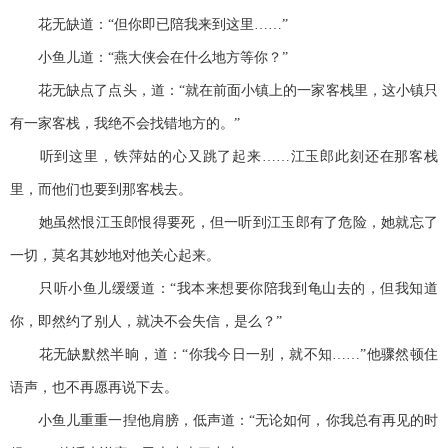
花无缺道：“但你即已陪我来到这里……”
小鱼儿道：“燕大侠会在什么地方等你？”
花无缺点了点头，道：“就在前面小镇上的一家客栈里，这小镇只
有一家客栈，我绝不会找错地方的。”
听到这里，铁萍姑的心又跳了起来……江玉郎此刻还在那客栈
里，而他们也要到那客栈去。
她虽然恨江玉郎恨得要死，但一听到江玉郎有了危险，她就忘了
一切，莫名其妙地对他关心起来。
只听小鱼儿缓缓道：“我本来想要你陪我到龟山去的，但我知道
你，即然约了别人，就决不会失信，是么？”
花无缺默然半晌，道：“你我今日一别，就不知……”他骤然顿住
语声，也不再愿再说下去。
小鱼儿重重一揑他肩膀，低声道：“无论如何，你我总有再见的时