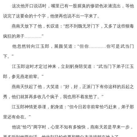
这次他开口说话时，嘴里已有一股腥臭的惨碧色浓液流出，等他
说完了这要命的十个字，他便再也说不出一字来了。
燕南天放下了他，长叹道：“想不到魏无牙门下，又多了这些狠毒
疯狂的弟子…………”
他忽然转向江玉郎，展颜笑道：“但你…………你可是武当门
下。”
江玉郎这时才定过神来，立刻躬身陪笑道：“武当门下弟子江玉
郎，参见燕老前辈。”
燕南天扶起了他，大笑道：“好，好，正派门下有你这样的后起之
秀，他们就算再多收几个疯子，我也用不着发愁了。”
江玉郎神情更恭谨，躬身道：“但今日若非前辈恰巧赶来，弟子那
里还有命在。”
他说“恰巧”两字时，心里不知有多愉快，燕南天若是早来一步，