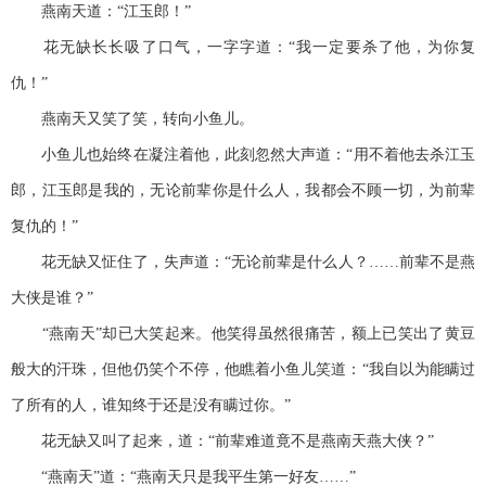
燕南天道：“江玉郎！”
花无缺长长吸了口气，一字字道：“我一定要杀了他，为你复
仇！”
燕南天又笑了笑，转向小鱼儿。
小鱼儿也始终在凝注着他，此刻忽然大声道：“用不着他去杀江玉
郎，江玉郎是我的，无论前辈你是什么人，我都会不顾一切，为前辈
复仇的！”
花无缺又怔住了，失声道：“无论前辈是什么人？……前辈不是燕
大侠是谁？”
“燕南天”却已大笑起来。他笑得虽然很痛苦，额上已笑出了黄豆
般大的汗珠，但他仍笑个不停，他瞧着小鱼儿笑道：“我自以为能瞒过
了所有的人，谁知终于还是没有瞒过你。”
花无缺又叫了起来，道：“前辈难道竟不是燕南天燕大侠？”
“燕南天”道：“燕南天只是我平生第一好友……”