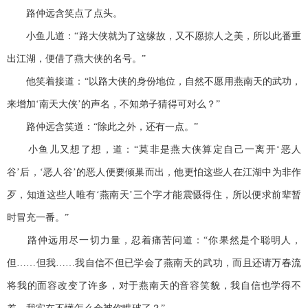
路仲远含笑点了点头。
小鱼儿道：“路大侠就为了这缘故，又不愿掠人之美，所以此番重
出江湖，便借了燕大侠的名号。”
他笑着接道：“以路大侠的身份地位，自然不愿用燕南天的武功，
来增加‘南天大侠’的声名，不知弟子猜得可对么？”
路仲远含笑道：“除此之外，还有一点。”
小鱼儿又想了想，道：“莫非是燕大侠算定自己一离开‘恶人
谷’后，‘恶人谷’的恶人便要倾巢而出，他更怕这些人在江湖中为非作
歹，知道这些人唯有‘燕南天’三个字才能震慑得住，所以便求前辈暂
时冒充一番。”
路仲远用尽一切力量，忍着痛苦问道：“你果然是个聪明人，
但……但我……我自信不但已学会了燕南天的武功，而且还请万春流
将我的面容改变了许多，对于燕南天的音容笑貌，我自信也学得不