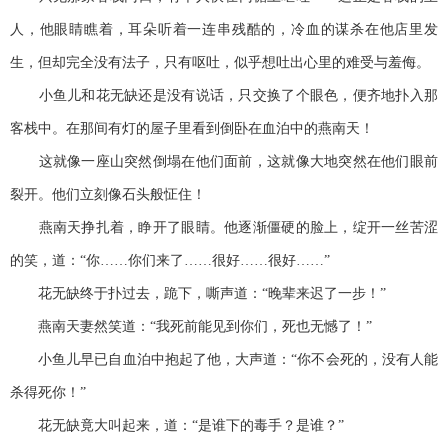
人，他眼睛瞧着，耳朵听着一连串残酷的，冷血的谋杀在他店里发
生，但却完全没有法子，只有呕吐，似乎想吐出心里的难受与羞侮。
小鱼儿和花无缺还是没有说话，只交换了个眼色，便齐地扑入那
客栈中。在那间有灯的屋子里看到倒卧在血泊中的燕南天！
这就像一座山突然倒塌在他们面前，这就像大地突然在他们眼前
裂开。他们立刻像石头般怔住！
燕南天挣扎着，睁开了眼睛。他逐渐僵硬的脸上，绽开一丝苦涩
的笑，道：“你……你们来了……很好……很好……”
花无缺终于扑过去，跪下，嘶声道：“晚辈来迟了一步！”
燕南天妻然笑道：“我死前能见到你们，死也无憾了！”
小鱼儿早已自血泊中抱起了他，大声道：“你不会死的，没有人能
杀得死你！”
花无缺竟大叫起来，道：“是谁下的毒手？是谁？”