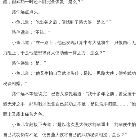
醒，但武功一时还不能完全恢复，是么？”
路仲远点点头。
小鱼儿道：“他出谷之后，便找到了路大侠，是么？”
路仲远道：“不错。”
小鱼儿道：“在一路上，他已发现江湖中有大乱将生，只恨自己无
力阻止，于是他便想求路大侠助他一臂之力，是么？”
路仲远道：“是。”
小鱼儿道：“他又生怕自己武功失传，是以一见路大侠，便将武功
秘诀相赠。”
路仲远不等他说完，已摇头挣扎着道：“我十多年之前，曾受挫于
魏无牙之手，那时我才发觉自己武功之不足，是以洗手归隐………”他
面上又露出痛苦之色。
小鱼儿立刻接下去道：“是以这次燕大侠求前辈重出，前辈便生怕
自己武功仍有不足，便要燕大侠将自己的武功秘诀相授，是么？”