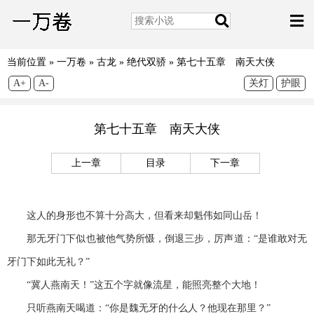
当前位置 »
一万卷
»
古龙
»
绝代双骄
»
第七十五章 南天大侠
A+
A-
关灯
护眼
第七十五章 南天大侠
上一章
目录
下一章
这人的身形也不算十分高大，但看来却魁伟如同山岳！
那无牙门下似也被他气势所慑，倒退三步，厉声道：“是谁敢对无
牙门下如此无礼？”
“冀人燕南天！”这五个字就像流星，能照亮整个大地！
只听燕南天喝道：“你是魏无牙的什么人？他现在那里？”