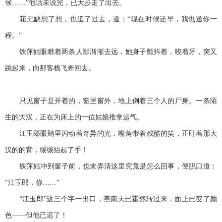
候……”他话未说完，已大步走了出去。
花无缺想了想，也追了过去，道：“现在时候还早，我也送你一
程。”
铁萍姑眼瞧着两条人影渐渐去远，她身子颤抖着，咬着牙，突又
跳起来，向那客栈飞奔回去。
只见窗子是开着的，窗里窗外，地上倒着三个人的尸身。一条陌
生的大汉，正在为床上的一位姑娘推拿运气。
江玉郎眼睛里闪动着奇异的光，嘴角带着残酷的笑，正盯着那大
汉的的背，缓缓抬起了手！
铁萍姑冲到窗子前，也未弄清这里究竟是怎么回事，便脱口道：
“江玉郎，你……”
“江玉郎”这三个字一出口，燕南天已霍然转过来，面上已变了颜
色——但他已迟了！