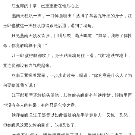
江玉郎的手掌，已重重击在他后心上！
燕南天狂吼一声，一口鲜血喷出！洒满了慕容九纤细的身子，江
玉郎也被这一声狂吼惊得踉跄后退，退到了墙角。
只见燕南天鬚发皆张，目眦尽裂，嘶声喝道：“鼠辈，我救了你性
命，你竟敢暗算于我！”
江玉郎骇得腿都软了，身子贴着墙角往下滑，“噗”地跌在地上，
竟连爬都没有力气爬起来。
燕南天紧握着双拳，一步步走过去，喝道：“你究竟是什么人？为
何要暗算我？说！”
江玉郎那里还敢抬头望他，却偷偷去瞧窗外的铁萍姑，眼睛里再
也没有夺人的神采，有的只是乞怜之意。
铁萍姑瞧见江玉郎竟以如此毒辣的杀手暗算别人，又惊，又怒，
但她瞧见这双乞怜的目光，心却又软了。