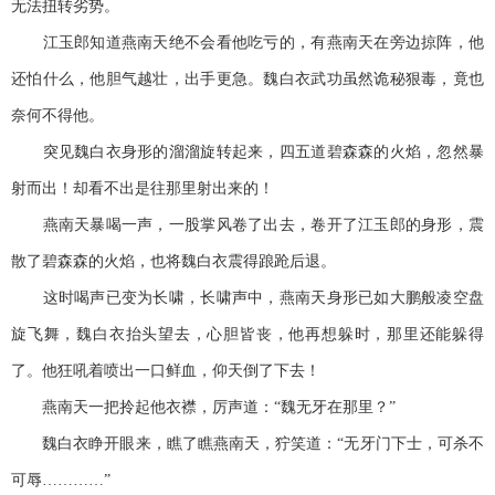
无法扭转劣势。
江玉郎知道燕南天绝不会看他吃亏的，有燕南天在旁边掠阵，他
还怕什么，他胆气越壮，出手更急。魏白衣武功虽然诡秘狠毒，竟也
奈何不得他。
突见魏白衣身形的溜溜旋转起来，四五道碧森森的火焰，忽然暴
射而出！却看不出是往那里射出来的！
燕南天暴喝一声，一股掌风卷了出去，卷开了江玉郎的身形，震
散了碧森森的火焰，也将魏白衣震得踉跄后退。
这时喝声已变为长啸，长啸声中，燕南天身形已如大鹏般凌空盘
旋飞舞，魏白衣抬头望去，心胆皆丧，他再想躲时，那里还能躲得
了。他狂吼着喷出一口鲜血，仰天倒了下去！
燕南天一把拎起他衣襟，厉声道：“魏无牙在那里？”
魏白衣睁开眼来，瞧了瞧燕南天，狞笑道：“无牙门下士，可杀不
可辱…………”