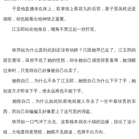
于是他盘膝坐在床上，双掌按上慕容九的后背，屋子里虽然还是
很暗，却也能看出他神情之凝重。
江玉郎站在他身后，嘴角不禁泛起一丝狞笑。
铁萍姑为什么直到此刻还没有动静？只因她早已走了。江玉郎的
甜言蜜语，虽然平息了她的愤怒，却令她自己感觉得更羞辱，她清醒
过来时，只觉得自己好像被自己出卖了。
她恨自己，为什么不杀了江玉郎，她恨自己为什么下不了手，她
知道方才即未下手，便永远再也不能下手。
她恨自己，为什么如此轻易地就被人夺去了一生中最珍贵的东
西，而自己却偏偏又好像爱上了这可恶的强盗。
铁萍姑一口气冲了出去。这客栈本就在小镇的边缘，掠出了这小
镇，大地显得更黑暗，她瞧不见路途，也辨不出方向。