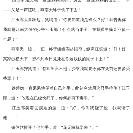
她也不知怎地，迷迷糊糊就掠了进去，迷迷糊糊的击出了一掌
——又是一声狂吼，燕南天终于倒了下去！
江玉郎大喜跃起，笑喝道：“你要知道我是谁么？好！我告诉你，
我就是江南大侠的少爷江玉郎！什么武当弟子，在我眼中简直不值一
个屁！”
燕南天一惊，一怔，终于缓缓阖起眼帘，纵声狂笑道：“好！好！
某家纵横天下，想不到今日竟死在你这贱奴的鼠子手上！”
江玉郎狞笑道：“你即出言不逊，少爷我就要令你在死前还要多受
些罪了！”
铁萍姑一直呆呆地望着自己的手，此刻突然用这只手拉住了江玉
郎，道：“他现在已经快死了，你何必再下毒手。”
江玉郎笑着去摸她的脸，道：“好，你叫我饶了他，我就饶了
他……”
铁萍姑推开了他的手，道：“花无缺就要来了。”