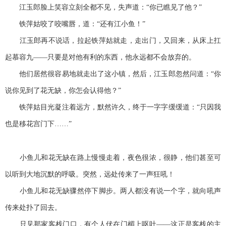
江玉郎脸上笑容立刻全都不见，失声道：“你已瞧见了他？”
铁萍姑咬了咬嘴唇，道：“还有江小鱼！”
江玉郎再不说话，拉起铁萍姑就走，走出门，又回来，从床上扛
起慕容九——只要是对他有利的东西，他永远都不会放弃的。
他们居然很容易地就走出了这小镇，然后，江玉郎忽然问道：“你
说你见到了花无缺，你怎会认得他？”
铁萍姑目光凝注着远方，默然许久，终于一字字缓缓道：“只因我
也是移花宫门下……”
小鱼儿和花无缺在路上慢慢走着，夜色很浓，很静，他们甚至可
以听到大地沉默的呼吸。突然，远处传来了一声狂吼！
小鱼儿和花无缺骤然停下脚步。两人都没有说一个字，就向吼声
传来处扑了回去。
只见那家客栈门口，有个人伏在门楣上呕吐——这正是客栈的主