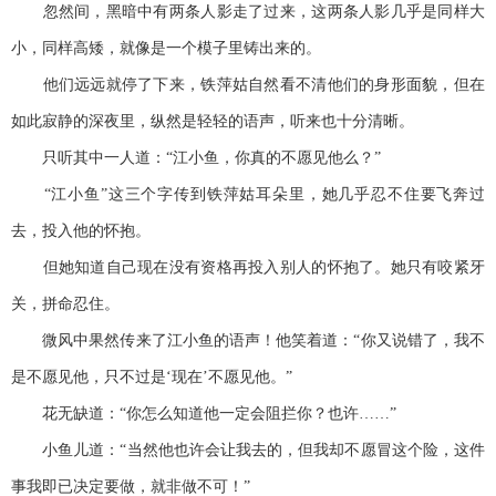
忽然间，黑暗中有两条人影走了过来，这两条人影几乎是同样大
小，同样高矮，就像是一个模子里铸出来的。
他们远远就停了下来，铁萍姑自然看不清他们的身形面貌，但在
如此寂静的深夜里，纵然是轻轻的语声，听来也十分清晰。
只听其中一人道：“江小鱼，你真的不愿见他么？”
“江小鱼”这三个字传到铁萍姑耳朵里，她几乎忍不住要飞奔过
去，投入他的怀抱。
但她知道自己现在没有资格再投入别人的怀抱了。她只有咬紧牙
关，拼命忍住。
微风中果然传来了江小鱼的语声！他笑着道：“你又说错了，我不
是不愿见他，只不过是‘现在’不愿见他。”
花无缺道：“你怎么知道他一定会阻拦你？也许……”
小鱼儿道：“当然他也许会让我去的，但我却不愿冒这个险，这件
事我即已决定要做，就非做不可！”