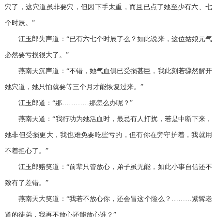
穴了，这穴道虽非要穴，但因下手太重，而且已点了她至少有六、七
个时辰。”
江玉郎失声道：“已有六七个时辰了么？如此说来，这位姑娘元气
必然要亏损很大了。”
燕南天沉声道：“不错，她气血俱已受损甚巨，我此刻若骤然解开
她穴道，她只怕就要等三个月才能恢复过来。”
江玉郎道：“那…………那怎么办呢？”
燕南天道：“我行功为她活血时，最忌有人打扰，若是中断下来，
她非但受损更大，我也难免要吃些亏的，但有你在旁守护着，我就用
不着担心了。”
江玉郎赔笑道：“前辈只管放心，弟子虽无能，如此小事自信还不
致有了差错。”
燕南天大笑道：“我若不放心你，还会冒这个险么？………紫髯老
道的徒弟，我再不放心还能放心谁？”