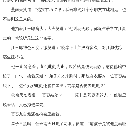
再多听到他两句话，他此刻只怕也要和魏白衣并排躺在地上了。
燕南天笑道：“这实在巧得很，我若非约好个小朋友在此相见，也
不会到这里来的。”
他拍着江玉郎肩头，大声笑道：“他叫花无缺，你近年若常在江湖
走动，就该听见过这个名字。”
江玉郎神色不变，微笑道：“晚辈下山并没有多久，对江湖侠踪，
还生疏得很。”
他一直留意着，直到此刻为止，铁萍姑竟仍无动静，这使他暗中
松了一口气，接着又道：“弟子方才来到时，那魏白衣要对一位慕容姑
娘下手，这位姑娘此刻还躺在屋里，前辈是否要去瞧瞧？”
燕南天动容道：“慕容姑娘？………莫非是慕容家的人？”他嘴里
说着话，人已掠进屋去。
慕容九自然还在棉被里躺着。
屋子里黑暗，但燕南天只瞧了两眼，便道：“这孩子是被他点着哑