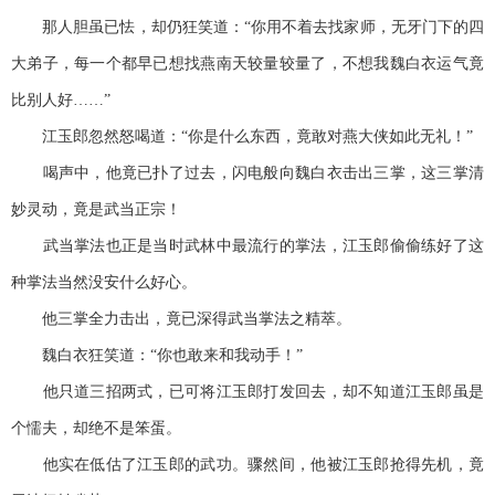
那人胆虽已怯，却仍狂笑道：“你用不着去找家师，无牙门下的四
大弟子，每一个都早已想找燕南天较量较量了，不想我魏白衣运气竟
比别人好……”
江玉郎忽然怒喝道：“你是什么东西，竟敢对燕大侠如此无礼！”
喝声中，他竟已扑了过去，闪电般向魏白衣击出三掌，这三掌清
妙灵动，竟是武当正宗！
武当掌法也正是当时武林中最流行的掌法，江玉郎偷偷练好了这
种掌法当然没安什么好心。
他三掌全力击出，竟已深得武当掌法之精萃。
魏白衣狂笑道：“你也敢来和我动手！”
他只道三招两式，已可将江玉郎打发回去，却不知道江玉郎虽是
个懦夫，却绝不是笨蛋。
他实在低估了江玉郎的武功。骤然间，他被江玉郎抢得先机，竟