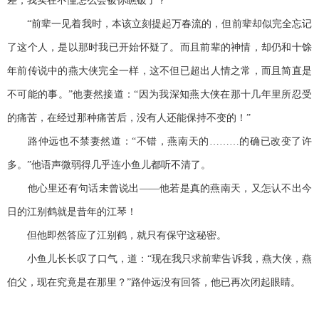
差，我实在不懂怎么会被你瞧破了？”
“前辈一见着我时，本该立刻提起万春流的，但前辈却似完全忘记
了这个人，是以那时我已开始怀疑了。而且前辈的神情，却仍和十馀
年前传说中的燕大侠完全一样，这不但已超出人情之常，而且简直是
不可能的事。”他妻然接道：“因为我深知燕大侠在那十几年里所忍受
的痛苦，在经过那种痛苦后，没有人还能保持不变的！”
路仲远也不禁妻然道：“不错，燕南天的………的确已改变了许
多。”他语声微弱得几乎连小鱼儿都听不清了。
他心里还有句话未曾说出——他若是真的燕南天，又怎认不出今
日的江别鹤就是昔年的江琴！
但他即然答应了江别鹤，就只有保守这秘密。
小鱼儿长长叹了口气，道：“现在我只求前辈告诉我，燕大侠，燕
伯父，现在究竟是在那里？”路仲远没有回答，他已再次闭起眼睛。