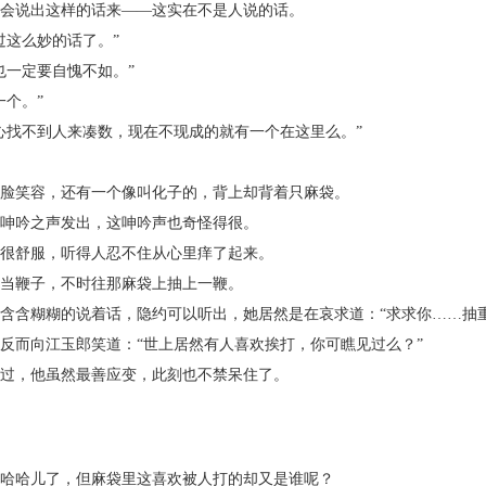
会说出这样的话来——这实在不是人说的话。
这么妙的话了。”
一定要自愧不如。”
个。”
找不到人来凑数，现在不现成的就有一个在这里么。”
脸笑容，还有一个像叫化子的，背上却背着只麻袋。
呻吟之声发出，这呻吟声也奇怪得很。
很舒服，听得人忍不住从心里痒了起来。
当鞭子，不时往那麻袋上抽上一鞭。
含糊糊的说着话，隐约可以听出，她居然是在哀求道：“求求你……抽重
而向江玉郎笑道：“世上居然有人喜欢挨打，你可瞧见过么？”
过，他虽然最善应变，此刻也不禁呆住了。
哈哈儿了，但麻袋里这喜欢被人打的却又是谁呢？