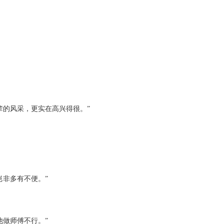
的风采，更实在高兴得很。”
非多有不便。”
做师傅不行。”