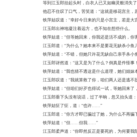
等到江玉郎抬起头时，白衣人已又如幽灵般消失了
他忍不住叹了口气，苦笑道：“这就是移花宫主，原
铁萍姑叹道：“幸好今日来的只是小宫主，若是大宫
江玉郎出神地凝注着远方，也不知在想些什么。
铁萍姑道：“但等她回来，你我还是活不成的，你害
江玉郎道：“为什么？她本来不是要花无缺杀小鱼儿
铁萍姑道：“不错，但她只许花无缺自己亲手杀小鱼
江玉郎讶然道：“这又是为了什么？倒真是件怪事！
铁萍姑道：“我也猜不透这是什么道理，她们姐妹本
江玉郎叹道：“我就算救了你，咱们两人还是逃不脱
铁萍姑道：“但咱们好歹也得试一试，等她回来了，
江玉郎垂下头没有说话，过了半晌，忽又抬头道：“
铁萍姑怔了怔，道：“也许……”
江玉郎道：“你方才即已骗过了她，为什么不再骗下
铁萍姑道：“但……但我……”
江玉郎柔声道：“你即然反正是要死的，为何要我陪