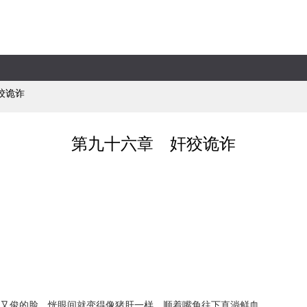
狡诡诈
第九十六章 奸狡诡诈
俊的脸，恍眼间就变得像猪肝一样，顺着嘴角往下直淌鲜血。