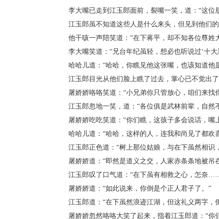
李大嘴已走到江玉郎面前，裂嘴一笑，道：“这位朋
江玉郎虽不知道这些人是什么来头，但见到他们的
他干咳一声陪笑道：“在下蒋平，却不知各位尊姓大
李大嘴笑道：“兄台年纪虽轻，想必也听说过‘十大恶
哈哈儿道：“哈哈，你瞧见他这张嘴，也该知道他是
江玉郎目光从他们脸上瞧了过去，掌心已不觉出了
屠娇娇咯咯笑道：“小兄弟你只管放心，咱们来找你
江玉郎忽地一笑，道：“各位俱是武林前辈，自然不
屠娇娇吃吃笑道：“你们瞧，这孩子多会说话，嘴上
哈哈儿道：“哈哈，这样的人，连我和尚见了都欢喜
江玉郎正色道：“树上那位姑娘，与在下虽然相识，
屠娇娇道：“即然是道义之交，人家赤条条地被吊在
江玉郎叹了口气道：“在下虽有相救之心，怎奈……
屠娇娇道：“如此说来，你倒是个正人君子了。”
江玉郎道：“在下虽然浪迹江湖，但这礼义两字，倒
屠娇娇忽然咯咯大笑了起来，指着江玉郎道：“你们