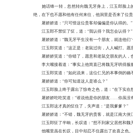
她话锋一转，忽然转向魏无牙身上，江玉郎脸上的微
绝，在下也不愿和他有任何来往，他洞里是否来了位贵
屠娇娇道：“只可惜这位贵客却偏偏是你认得的。”
江玉郎不禁怔了怔，道：“我认得？我怎会认得？”
屠娇娇道：“魏无牙平生没有一个朋友，就连他们‘十
江玉郎笑道：“这正是：老鼠过街，人人喊打。愿意
屠娇娇笑道：“你错了，愿意和老鼠交朋友的人，也
李大嘴接着道：“事实上他简直已将魏无牙哄得服服
江玉郎笑道：“如此说来，这位仁兄的本事倒的确不
屠娇娇道：“你可知道这人是谁么？”
江玉郎脸上终于露出了惊奇之色，道：“在下实在想
屠娇娇吃吃笑道：“谁说他是你的朋友……你虽没有
江玉郎这才真的怔住了，失声道：“是我爹爹？”
屠娇娇道：“不错，魏无牙的贵客，就是江南大侠江
江玉郎怔了半晌，长叹道：“想不到家父居然和魏无
他嘴里虽在长叹，目中却忍不住露出了欢喜之色。