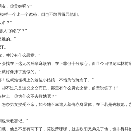
友，你贵姓呀？”
模样一个比一个诡秘，倒也不敢再得罪他们。
名？”
人’的名字？”
谁的。”
汗。
，并没有什么恶意。”
会找在下这无名后辈麻烦的，在下非但十分放心，而且今日得见武林前辈
就好像抹了蜜似的。”
！也就难怪树上的这位小姑娘，不惜为他玩命了。”
却不过只是道义之交而已，那里有什么男女之情，前辈说笑了！”
树上，你为什么不去救她呢？”
怎奈男女授受不亲，如今她不幸遭人羞侮赤身露体，在下若是去救她，岂
也未敢忘记。”
瞧，他是不是有两下子，莫说萧咪咪，就连欧阳兄弟见了他，也非得拜他