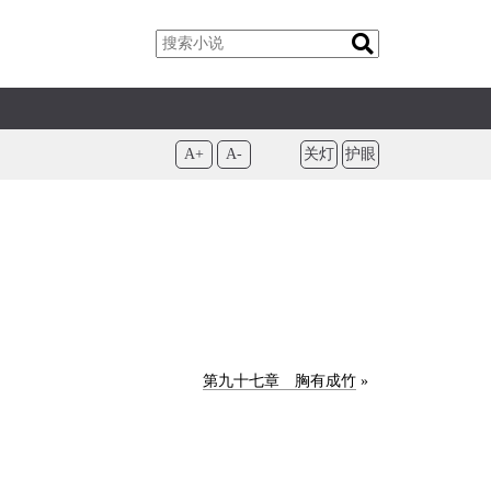
A+
A-
关灯
护眼
第九十七章 胸有成竹
»