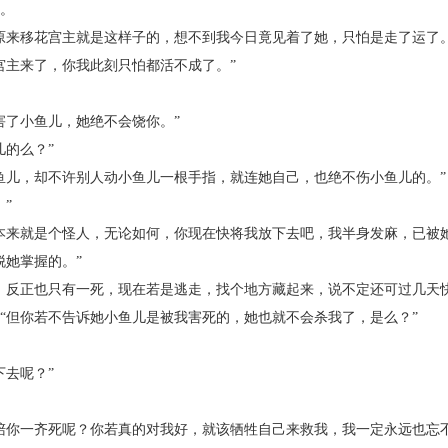
。
来移花宫主就是这样子的，想不到我今日竟见着了她，只怕是走了运了。
主来了，你我此刻只怕都活不成了。”
了小鱼儿，她绝不会饶你。”
的么？”
儿，却不许别人动小鱼儿一根手指，就连她自己，也绝不伤小鱼儿的。”
”
来就是个怪人，无论如何，你现在快将我放下去吧，我半身发麻，已被她
她掌握的。”
反正也只有一死，现在若是逃走，找个地方藏起来，说不定还可过几天快
但你若不告诉她小鱼儿是被我害死的，她也就不会杀我了，是么？”
去呢？”
你一齐死呢？你若真的对我好，就该牺牲自己来救我，我一定永远也忘不