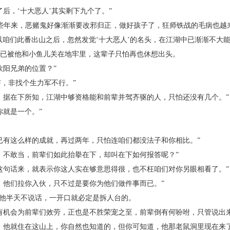
，‘十大恶人’其实剩下九个了。”
年来，恶赌鬼好像渐渐要改邪归正，做好孩子了，狂师铁战的毛病也越来
以咱们此番出山之后，忽然发觉‘十大恶人’的名头，在江湖中已渐渐不大能
被他和小鱼儿关在地牢里，这辈子只怕再也休想出头。
阳兄弟的位置？”
，非找个生力军不行。”
据在下所知，江湖中够资格能和前辈并驾齐驱的人，只怕还没有几个。”
就是一个。”
有这么样的成就，再过两年，只怕连咱们都没法子和你相比。”
不敢当，前辈们如此抬擧在下，却叫在下如何报答呢？”
句话来，就表示你这人实在够意思得很，也不枉咱们对你另眼相看了。”
他们拉你入伙，只不过是要你为他们做件事而已。”
他半天不说话，一开口就必定是拆人台的。
机会为前辈们效劳，正也是不胜荣宠之至，前辈倒有何吩咐，只管说出来
他就住在这山上，你自然也知道的，但你可知道，他那老鼠洞里现在来了