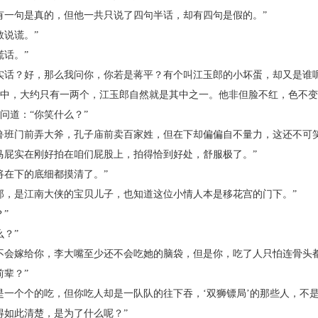
一句是真的，但他一共只说了四句半话，却有四句是假的。”
说谎。”
话。”
话？好，那么我问你，你若是蒋平？有个叫江玉郎的小坏蛋，却又是谁呢
，大约只有一两个，江玉郎自然就是其中之一。他非但脸不红，色不变
道：“你笑什么？”
班门前弄大斧，孔子庙前卖百家姓，但在下却偏偏自不量力，这还不可笑
屁实在刚好拍在咱们屁股上，拍得恰到好处，舒服极了。”
在下的底细都摸清了。”
，是江南大侠的宝贝儿子，也知道这位小情人本是移花宫的门下。”
”
？”
会嫁给你，李大嘴至少还不会吃她的脑袋，但是你，吃了人只怕连骨头都
辈？”
个个的吃，但你吃人却是一队队的往下吞，‘双狮镖局’的那些人，不是
如此清楚，是为了什么呢？”