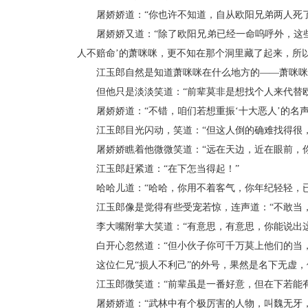
屠娇娇道：“你也许不知道，自从欧阳兄弟两人死了后
屠娇娇又道：“除了欧阳兄弟已经一命呜呼外，这些
人不赔命’的萧咪咪，更不知在那个洞里藏了起来，所
江玉郎自然是知道萧咪咪在什么地方的——萧咪咪已
但他只是淡淡笑道：“前辈莫非是想找个人来代替欧
屠娇娇道：“不错，咱们若想重振‘十大恶人’的名声
江玉郎目光闪动，笑道：“但这人倒的确难找得很，
屠娇娇瞧着他微微笑道：“远在天边，近在眼前，你
江玉郎赶紧道：“在下怎当得起！”
哈哈儿道：“哈哈，你用不着客气，你年纪轻轻，已
江玉郎像是觉得有些受宠若惊，连声道：“不敢当，
李大嘴附掌大笑道：“有意思，有意思，你能说出这
白开心忽然道：“但小伙子你可千万莫上他们的当，
这位仁兄“损人不利己”的外号，果然是名下无虚，
江玉郎微笑道：“前辈虽是一番好意，但在下若能有
屠娇娇道：“武林中有个极厉害的人物，叫魏无牙，