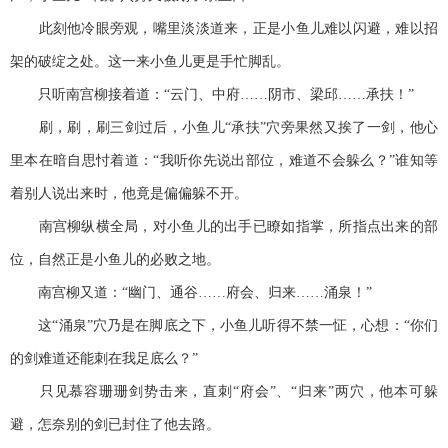
此刻他冷眼旁观，嘴里淡淡道来，正是小鱼儿难以闪避，难以招
架的破绽之处。这一来小鱼儿更是手忙脚乱。
只听南宫柳接着道：“云门、中府……阴市、梁邱……承扶！”
刷，刷，刷三剑过后，小鱼儿“承扶”穴旁果然又挨了一剑，他心
里本在暗自思忖着道：“我听你先说出部位，难道不会躲么？”谁知等
着别人说出来时，他竟是偏偏躲不开。
南宫柳纵横全局，对小鱼儿的出手已瞭如指掌，所指点出来的部
位，自然正是小鱼儿的必败之地。
南宫柳又道：“幽门、通谷……府会、归来……涌泉！”
这“涌泉”穴乃是在脚底之下，小鱼儿听得不禁一怔，心想：“你们
的剑难道还能刺在我足底么？”
只见慕容珊珊剑势击来，直刺“府会”、“归来”两穴，他本可躲
避，怎奈别的剑已封住了他去路。