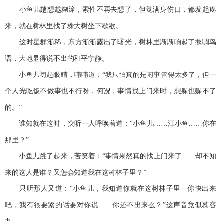
小鱼儿越想越糊涂，索性不再去想了，但觉满身伤口，都发起疼
来，就在树林里找了株大树坐下歇歇。
这时星群渐稀，东方渐渐露出了曙光，树林里渐渐响起了揪啁鸟
语，大地显得说不出的和平宁静。
小鱼儿闭起眼睛，喃喃道：“我只怕真的是闲事管得太多了，但一
个人光吃饭不做事也不行呀，何况，事情找上门来时，想躲也躲不了
的。”
谁知就在这时，突听一人呼唤着道：“小鱼儿……江小鱼……你在
那里？”
小鱼儿跳了起来，苦笑着：“事情果然真的找上门来了……却不知
来的这人是谁？又怎会知道我在这树林子里？”
只听那人又道：“小鱼儿，我知道你就在这树林子里，你快出来
吧，我有很要紧的话要对你说……你还不出来么？”这声音竟似慕容