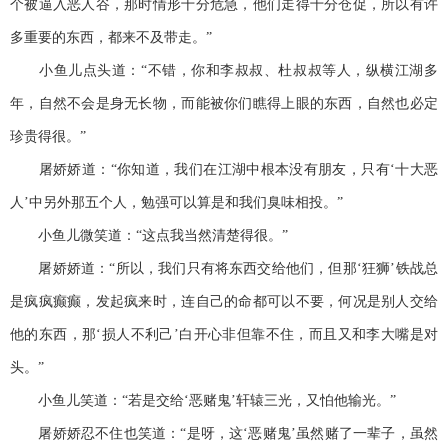
个被逼入恶人谷，那时情形十分危急，他们走得十分仓促，所以有许
多重要的东西，都来不及带走。”
小鱼儿点头道：“不错，你和李叔叔、杜叔叔等人，纵横江湖多
年，自然不会是身无长物，而能被你们瞧得上眼的东西，自然也必定
珍贵得很。”
屠娇娇道：“你知道，我们在江湖中根本没有朋友，只有‘十大恶
人’中另外那五个人，勉强可以算是和我们臭味相投。”
小鱼儿微笑道：“这点我当然清楚得很。”
屠娇娇道：“所以，我们只有将东西交给他们，但那‘狂狮’铁战总
是疯疯癫癫，发起疯来时，连自己的命都可以不要，何况是别人交给
他的东西，那‘损人不利己’白开心非但靠不住，而且又和李大嘴是对
头。”
小鱼儿笑道：“若是交给‘恶赌鬼’轩辕三光，又怕他输光。”
屠娇娇忍不住也笑道：“是呀，这‘恶赌鬼’虽然赌了一辈子，虽然