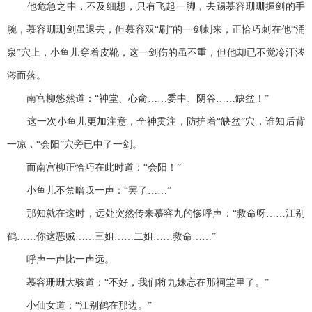
他危急之中，不及细想，只有飞起一脚，去踢慕容珊珊握剑的手
腕，慕容珊珊剑虽退去，但慕容双“刷”的一剑刺来，正恰巧刺在他“涌
泉”穴上，小鱼儿穿着皮靴，这一剑伤的虽不重，但他却已不觉冷汗涔
涔而落。
南宫柳悠然道：“神堂、心俞……委中、阴谷……缺盆！”
这一次小鱼儿更加注意，全神贯注，防护着“缺盆”穴，谁知后背
一凉，“会阳”穴旁已中了一剑。
而南宫柳正恰巧在此时道：“会阳！”
小鱼儿不禁暗叹一声：“罢了……”
那知就在这时，远处突然传来慕容九的惨呼声：“救命呀……江别
鹤……你这恶贼……三姐……二姐……救命……”
呼声一声比一声远。
慕容珊珊大骇道：“不好，我们将九妹忘在那祠堂里了。”
小仙女道：“江别鹤在那边。”