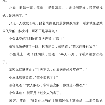
九。
小鱼儿眼睛一亮，笑道：“若是慕容九，来得倒正好，我正想找
她，她就来了。”
只见一人披发长袍，踏着乳白色的晨雾飘飘而来，看来就像是乘
云飞降的山林女神，可不正是慕容九！
小鱼儿突然跳到她面前大声道：“喂！”
慕容九像是骇了一跳，抚着胸口，娇嗔道：“你又想吓死我？”
小鱼儿上下瞧了她两眼，笑道：“半天不见，你看来越发漂亮
了。”
慕容九抿嘴笑道：“半天不见，你看来也越发英俊了。”
小鱼儿嘻嘻笑道：“你不恨我了？”
慕容九道：“女人的心，常常会变的，你难道不懂么？”
小鱼儿道：“我正是上过女人的当了。”
慕容九笑道：“谁让你上当的！谁骗过你？莫非是……那位铁姑