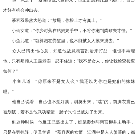
他一急之下，索性胡说八道起来，也正是想藉此激怒她们，自己
才好有机会冲出去。
慕容双果然大怒道：“放屁，你脸上才有粪土。”
小仙女道：“你少时落在姑奶奶手中，不将你泡到粪缸去才怪。”
小鱼儿道：“就算泡在粪缸里，也不能被女人摸来摸去。”
众人已猜出他心意，知道他故意胡言乱语来打岔，谁也不再理
他，只有那顾人玉最老实，忍不住道：“我不是女人，你让我检查检查
如何？”
小鱼儿道：“你原来不是女人么？我还以为你也是她们的妹妹
哩。”
他自己说着，自己也不觉好笑，刚笑出来，“嗤”的，前胸衣裳已
被划破，若不是他武功精进，肠子只怕已被划了出来。
到这种时候，他反正已豁出去了，瞧见秦剑与南宫柳并未动手，
只是在旁掠阵，便又笑道：“慕容家的女婿，江湖中是人人羡慕的，都