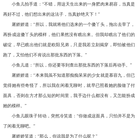
小鱼儿拍手道：“不错，用这天生出来的一身肥肉来易容，当真是
再好不过，他们想出来的这法子，当真妙绝天下！”
屠娇娇道：“所以，我就将他们选来的一个傻丫头，拖出去宰了，
再扮成这傻丫头的模样，他们果然没有瞧出来。但我却瞧出了他们的
破绽，早已瞧出他们就是欧阳兄弟，只是我若立刻揭穿，即怕被他们
跑了，又怕他们不肯说出那批东西的下落。”
小鱼儿道：“所以，你还要等到查出那批东西的下落后再动手。”
屠娇娇道：“本来我虽不知道那痴痴呆呆的少女就是慕容九，但已
觉得她有些奇怪了，所以我在闲着无聊时，就早已照着她的脸做了付
面具，否则在方才那么短的时间里，我手边什么都没有，又怎能扮成
她的模样。”
小鱼儿眼珠子转动，突然冷笑道：“你做成这面具，只怕并不是为
了闲着无聊吧。”
屠娇娇笑道：“那么，你说我是为了什么呢？”