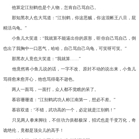
他算定江别鹤也是个人物，怎肯自己骂自己。
那知黑衣人也大骂道：“江别鹤，你这恶贼，你这混帐王八旦，屁
精活乌龟。”
小鱼儿大笑道：“我就算不能逼出你的原形，听你自己骂自己，倒
也出了我胸中一口恶气，哈哈，自己骂自己乌龟，可笑呀可笑。”
那黑衣人竟也大笑道：“我就算……”
他竟然将小鱼儿说的话，一字不改、原封不动的说出来，小鱼儿
骂得愈来愈开心，他也骂得毫不逊色。
两人一面骂，一面打，众人都不觉瞧的呆了。
慕容珊珊道：“江别鹤武功人称江南第一，想必不差。”
慕容双道：“不错，武功高的一个，必定就是江别鹤！”
只见两人拳来脚往，不但功力俱都极深，招式也是千变万化，奇
诡绝伦，竟都是顶尖儿的高手！