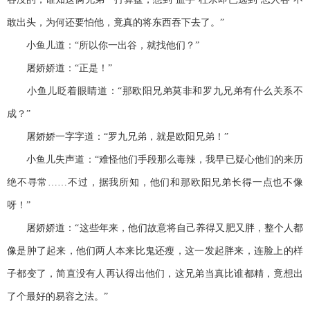
敢出头，为何还要怕他，竟真的将东西吞下去了。”
小鱼儿道：“所以你一出谷，就找他们？”
屠娇娇道：“正是！”
小鱼儿眨着眼睛道：“那欧阳兄弟莫非和罗九兄弟有什么关系不
成？”
屠娇娇一字字道：“罗九兄弟，就是欧阳兄弟！”
小鱼儿失声道：“难怪他们手段那么毒辣，我早已疑心他们的来历
绝不寻常……不过，据我所知，他们和那欧阳兄弟长得一点也不像
呀！”
屠娇娇道：“这些年来，他们故意将自己养得又肥又胖，整个人都
像是肿了起来，他们两人本来比鬼还瘦，这一发起胖来，连脸上的样
子都变了，简直没有人再认得出他们，这兄弟当真比谁都精，竟想出
了个最好的易容之法。”