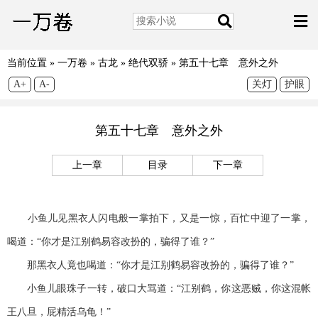
当前位置 »
一万卷
»
古龙
»
绝代双骄
»
第五十七章 意外之外
A+
A-
关灯
护眼
第五十七章 意外之外
上一章
目录
下一章
小鱼儿见黑衣人闪电般一掌拍下，又是一惊，百忙中迎了一掌，
喝道：“你才是江别鹤易容改扮的，骗得了谁？”
那黑衣人竟也喝道：“你才是江别鹤易容改扮的，骗得了谁？”
小鱼儿眼珠子一转，破口大骂道：“江别鹤，你这恶贼，你这混帐
王八旦，屁精活乌龟！”