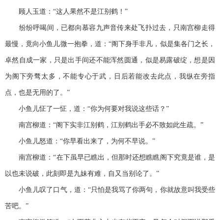
顾人玉道：“这人果然不是江别鹤！”
纷纷呼喝间，已都向慕容九声音传来处飞扑过去，只南宫柳走得
最慢，竟向小鱼儿微一抱拳，道：“阁下身手非凡，似是集各门之长，
卓然自成一家，只是出手间还不能浑然圆通，似是易露破绽，想是因
为阁下旁骛太多，不能专心于武，日后若能改去此点，我纵在旁指
点，也是无用的了。”
小鱼儿怔了一怔，道：“你为何要对我说这些话？”
南宫柳道：“阁下实非江别鹤，江别鹤出手必不致如此生疏。”
小鱼儿怒道：“你早看出来了，为何不早说。”
南宫柳道：“在下虽早已瞧出，但那时还想瞧瞧阁下究竟是谁，是
以也未说破，此刻即是九妹有难，自又当别论了。”
小鱼儿叹了口气，道：“只怕是我骂了你两句，你就故意叫我受些
苦吧。”