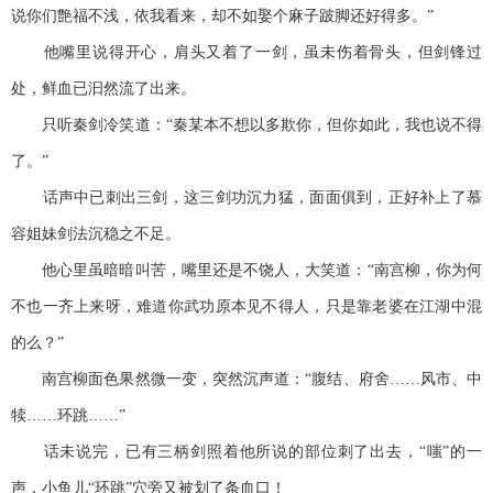
说你们艶福不浅，依我看来，却不如娶个麻子跛脚还好得多。”
他嘴里说得开心，肩头又着了一剑，虽未伤着骨头，但剑锋过
处，鲜血已汩然流了出来。
只听秦剑冷笑道：“秦某本不想以多欺你，但你如此，我也说不得
了。”
话声中已刺出三剑，这三剑功沉力猛，面面俱到，正好补上了慕
容姐妹剑法沉稳之不足。
他心里虽暗暗叫苦，嘴里还是不饶人，大笑道：“南宫柳，你为何
不也一齐上来呀，难道你武功原本见不得人，只是靠老婆在江湖中混
的么？”
南宫柳面色果然微一变，突然沉声道：“腹结、府舍……风市、中
犊……环跳……”
话未说完，已有三柄剑照着他所说的部位刺了出去，“嗤”的一
声，小鱼儿“环跳”穴旁又被划了条血口！