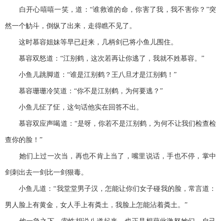
白开心嘻嘻一笑，道：“谁救谁的命，你害了我，我不害你？”突
然一个觔斗，倒纵了出来，走得瞧不见了。
这时慕容姐妹等早已赶来，几柄剑已将小鱼儿围住。
慕容双怒道：“江别鹤，这次若再让你逃了，我就不姓慕容。”
小鱼儿跳脚道：“谁是江别鹤？王八旦才是江别鹤！”
慕容珊珊冷笑道：“你不是江别鹤，为何要逃？”
小鱼儿怔了怔，这句话他实在回答不出。
慕容双应声喝道：“是呀，你若不是江别鹤，为何不让我们检查检
查你的脸！”
她们上过一次当，再也不肯上当了，嘴里说话，手也不停，掌中
剑刺出去一剑比一剑狠毒。
小鱼儿道：“我堂堂男子汉，怎能让你们女子碰我的脸，常言道：
男人脸上有黄金，女人手上有粪土，我脸上怎能沾着粪土。”