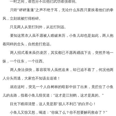
一时之间，谁也分不出他们武功谁强谁弱。
只听“砰砰蓬蓬”之声不绝于耳，无论什么东西只要挨着他们的拳
风，立刻就被打得粉碎。
只见两人从里打到外，从近打到远。
要知这黑衣人虽不愿被人瞧破来历，小鱼儿却也是如此，两人抱
着同样的念头，自然愈打愈远。
两人招式看来虽仍凌厉，其实都已不愿再纒战下去，突然齐地一
纵，一个往东，一个往西。
两人身法俱快，慕容双等人虽然追来，却已追不着了，何况他两
人分头而逃，大家也不知该去追谁！
就在这时，突见一个人自树林的暗影中掠了出来，竟拦住了小鱼
儿的去路，指着小鱼儿怪笑道：“这才是江别鹤，这才是真的。”
目光下瞧得清楚，这人竟是那“损人不利己”的白开心！
小鱼儿又惊又怒，喝道：“你疯了么？你不想要解药救命了？”