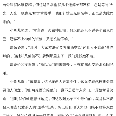
自命赌得比谁都精，但还是常常输得几乎连裤子都没有，总是等到‘天
光、人光，钱也光’时才肯罢手，他那轩辕三光的名字，正也是为此而
来的。”
小鱼儿笑道：“常言道：久赌神仙输，何况他还只不过是个赌鬼而
已，还够不上神仙的资格，又怎么能不输。”
屠娇娇道：“那时，大家本决定要将东西交给‘迷死人不赔命’萧咪
咪的，但她却又偏偏不知躲到那里去了，我们竟找她不着。”
屠娇娇又接着道：“所以我们想来想去，只有将东西交给那欧阳兄
弟。”
小鱼儿道：“依我看，这兄弟两人更靠不住，这兄弟即然连拼命都
要佔人便宜，你们将东西交给他们，岂不是送羊入虎口。”屠娇娇苦笑
道：“那时我们虽也想到这点，但这欧阳兄弟平生最怕的，就是从不爱
佔人便宜只爱杀人的‘血手’杜杀，所以咱们便认为他们绝不敢将东西
吞没的，谁知这俩兄弟一打算盘，想到‘血手’杜杀即已逃到‘恶人谷’不