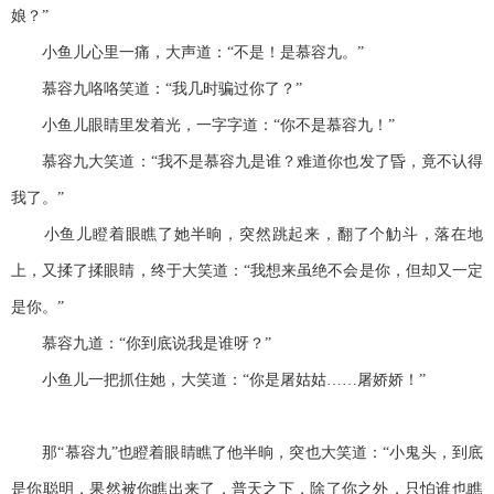
娘？”
小鱼儿心里一痛，大声道：“不是！是慕容九。”
慕容九咯咯笑道：“我几时骗过你了？”
小鱼儿眼睛里发着光，一字字道：“你不是慕容九！”
慕容九大笑道：“我不是慕容九是谁？难道你也发了昏，竟不认得
我了。”
小鱼儿瞪着眼瞧了她半晌，突然跳起来，翻了个觔斗，落在地
上，又揉了揉眼睛，终于大笑道：“我想来虽绝不会是你，但却又一定
是你。”
慕容九道：“你到底说我是谁呀？”
小鱼儿一把抓住她，大笑道：“你是屠姑姑……屠娇娇！”
那“慕容九”也瞪着眼睛瞧了他半晌，突也大笑道：“小鬼头，到底
是你聪明，果然被你瞧出来了，普天之下，除了你之外，只怕谁也瞧