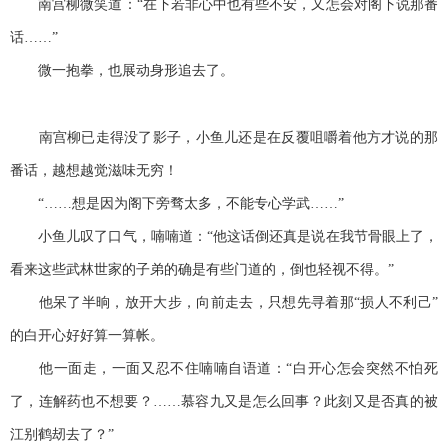
南宫柳微笑道：“在下若非心中也有些不安，又怎会对阁下说那番
话……”
微一抱拳，也展动身形追去了。
南宫柳已走得没了影子，小鱼儿还是在反覆咀嚼着他方才说的那
番话，越想越觉滋味无穷！
“……想是因为阁下旁骛太多，不能专心学武……”
小鱼儿叹了口气，喃喃道：“他这话倒还真是说在我节骨眼上了，
看来这些武林世家的子弟的确是有些门道的，倒也轻视不得。”
他呆了半晌，放开大步，向前走去，只想先寻着那“损人不利己”
的白开心好好算一算帐。
他一面走，一面又忍不住喃喃自语道：“白开心怎会突然不怕死
了，连解药也不想要？……慕容九又是怎么回事？此刻又是否真的被
江别鹤刼去了？”