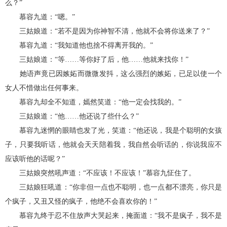
么？”
慕容九道：“嗯。”
三姑娘道：“若不是因为你神智不清，他就不会将你送来了？”
慕容九道：“我知道他也捨不得离开我的。”
三姑娘道：“等……等你好了后，他……他就来找你！”
她语声竟已因嫉妬而微微发抖，这么强烈的嫉妬，已足以使一个
女人不惜做出任何事来。
慕容九却全不知道，嫣然笑道：“他一定会找我的。”
三姑娘道：“他……他还说了些什么？”
慕容九迷惘的眼睛也发了光，笑道：“他还说，我是个聪明的女孩
子，只要我听话，他就会天天陪着我，我自然会听话的，你说我应不
应该听他的话呢？”
三姑娘突然吼声道：“不应该！不应该！”慕容九怔住了。
三姑娘狂吼道：“你非但一点也不聪明，也一点都不漂亮，你只是
个疯子，又丑又怪的疯子，他绝不会喜欢你的！”
慕容九终于忍不住放声大哭起来，掩面道：“我不是疯子，我不是