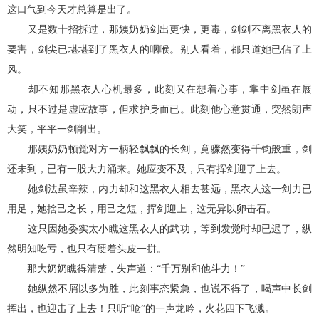
这口气到今天才总算是出了。
又是数十招拆过，那姨奶奶剑出更快，更毒，剑剑不离黑衣人的
要害，剑尖已堪堪到了黑衣人的咽喉。别人看着，都只道她已佔了上
风。
却不知那黑衣人心机最多，此刻又在想着心事，掌中剑虽在展
动，只不过是虚应故事，但求护身而已。此刻他心意贯通，突然朗声
大笑，平平一剑削出。
那姨奶奶顿觉对方一柄轻飘飘的长剑，竟骤然变得千钧般重，剑
还未到，已有一股大力涌来。她应变不及，只有挥剑迎了上去。
她剑法虽辛辣，内力却和这黑衣人相去甚远，黑衣人这一剑力已
用足，她捨己之长，用己之短，挥剑迎上，这无异以卵击石。
这只因她委实太小瞧这黑衣人的武功，等到发觉时却已迟了，纵
然明知吃亏，也只有硬着头皮一拼。
那大奶奶瞧得清楚，失声道：“千万别和他斗力！”
她纵然不屑以多为胜，此刻事态紧急，也说不得了，喝声中长剑
挥出，也迎击了上去！只听“呛”的一声龙吟，火花四下飞溅。