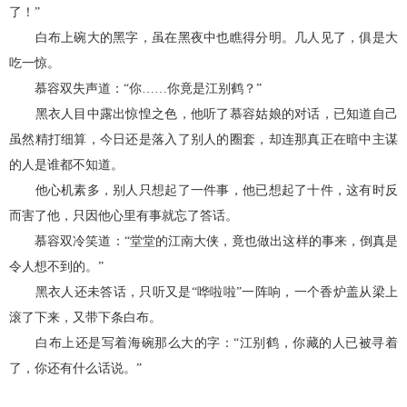
了！”
白布上碗大的黑字，虽在黑夜中也瞧得分明。几人见了，俱是大
吃一惊。
慕容双失声道：“你……你竟是江别鹤？”
黑衣人目中露出惊惶之色，他听了慕容姑娘的对话，已知道自己
虽然精打细算，今日还是落入了别人的圈套，却连那真正在暗中主谋
的人是谁都不知道。
他心机素多，别人只想起了一件事，他已想起了十件，这有时反
而害了他，只因他心里有事就忘了答话。
慕容双冷笑道：“堂堂的江南大侠，竟也做出这样的事来，倒真是
令人想不到的。”
黑衣人还未答话，只听又是“哗啦啦”一阵响，一个香炉盖从梁上
滚了下来，又带下条白布。
白布上还是写着海碗那么大的字：“江别鹤，你藏的人已被寻着
了，你还有什么话说。”