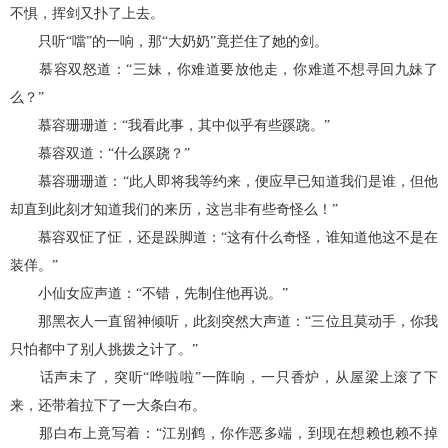
不惧，挥剑又扑了上去。
只听“噹”的一响，那“大奶奶”竟拦住了她的剑。
慕容双怒道：“三妹，你难道要放他走，你难道不想寻回九妹了
么？”
慕容珊珊道：“我看此事，其中似乎有些蹊跷。”
慕容双道：“什么蹊跷？”
慕容珊珊道：“此人即将我等约来，便应早已知道我们是谁，但他
却直到此刻才知道我们的来历，这岂非有些奇怪么！”
慕容双怔了怔，还是跺脚道：“这有什么奇怪，谁知道他这不是在
装佯。”
小仙女应声道：“不错，先制住他再说。”
那黑衣人一直留神倾听，此刻突然大声道：“三位且莫动手，你我
只怕都中了别人挑拨之计了。”
话声未了，突听“哗啦啦”一阵响，一只香炉，从屋梁上滚了下
来，还带着拉下了一大条白布。
那白布上竟写着：“江别鹤，你作恶多端，到现在想赖也赖不掉