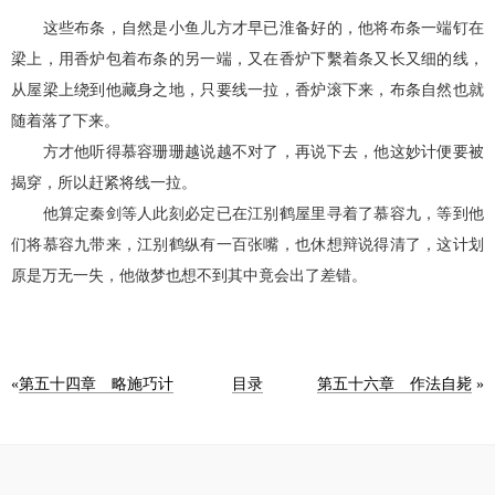
这些布条，自然是小鱼儿方才早已淮备好的，他将布条一端钉在
梁上，用香炉包着布条的另一端，又在香炉下繫着条又长又细的线，
从屋梁上绕到他藏身之地，只要线一拉，香炉滚下来，布条自然也就
随着落了下来。
方才他听得慕容珊珊越说越不对了，再说下去，他这妙计便要被
揭穿，所以赶紧将线一拉。
他算定秦剑等人此刻必定已在江别鹤屋里寻着了慕容九，等到他
们将慕容九带来，江别鹤纵有一百张嘴，也休想辩说得清了，这计划
原是万无一失，他做梦也想不到其中竟会出了差错。
«
第五十四章 略施巧计
目录
第五十六章 作法自毙
»