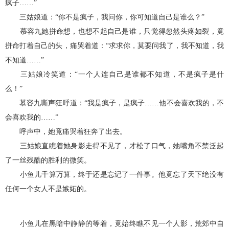
疯子……”
三姑娘道：“你不是疯子，我问你，你可知道自己是谁么？”
慕容九她拼命想，也想不起自己是谁，只觉得忽然头疼如裂，竟
拼命打着自己的头，痛哭着道：“求求你，莫要问我了，我不知道，我
不知道……”
三姑娘冷笑道：“一个人连自己是谁都不知道，不是疯子是什
么！”
慕容九嘶声狂呼道：“我是疯子，是疯子……他不会喜欢我的，不
会喜欢我的……”
呼声中，她竟痛哭着狂奔了出去。
三姑娘直瞧着她身影走得不见了，才松了口气，她嘴角不禁泛起
了一丝残酷的胜利的微笑。
小鱼儿千算万算，终于还是忘记了一件事。他竟忘了天下绝没有
任何一个女人不是嫉妬的。
小鱼儿在黑暗中静静的等着，竟始终瞧不见一个人影，荒郊中自