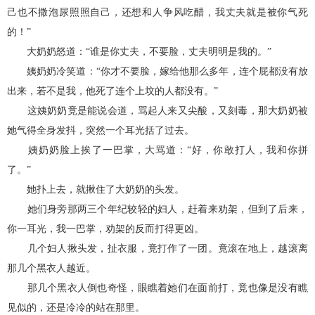
己也不撒泡尿照照自己，还想和人争风吃醋，我丈夫就是被你气死
的！”
大奶奶怒道：“谁是你丈夫，不要脸，丈夫明明是我的。”
姨奶奶冷笑道：“你才不要脸，嫁给他那么多年，连个屁都没有放
出来，若不是我，他死了连个上坟的人都没有。”
这姨奶奶竟是能说会道，骂起人来又尖酸，又刻毒，那大奶奶被
她气得全身发抖，突然一个耳光括了过去。
姨奶奶脸上挨了一巴掌，大骂道：“好，你敢打人，我和你拼
了。”
她扑上去，就揪住了大奶奶的头发。
她们身旁那两三个年纪较轻的妇人，赶着来劝架，但到了后来，
你一耳光，我一巴掌，劝架的反而打得更凶。
几个妇人揪头发，扯衣服，竟打作了一团。竟滚在地上，越滚离
那几个黑衣人越近。
那几个黑衣人倒也奇怪，眼瞧着她们在面前打，竟也像是没有瞧
见似的，还是冷冷的站在那里。