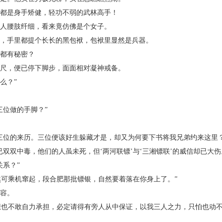
都是身手矫健，轻功不弱的武林高手！
人腰肢纤细，看来竟仿佛是个女子。
，手里都提个长长的黑包袱，包袱里显然是兵器。
都有秘密？
尺，便已停下脚步，面面相对凝神戒备。
么？”
位做的手脚？”
位的来历。三位便该好生躲藏才是，却又为何要下书将我兄弟约来这里？
双中毒，他们的人虽未死，但‘两河联镖’与‘三湘镖联’的威信却已大伤
系？”
可乘机窜起，段合肥那批镖银，自然要着落在你身上了。”
容。
也不敢自力承担，必定请得有旁人从中保证，以我三人之力，只怕也动不