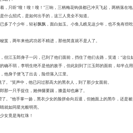
，只听“嗖！嗖！嗖！”三响，三柄梅花钩俱都已冲天飞起，两柄落在地
是什么招式，是如何出手的，这三人竟全不知道。
多了个少年，轻衫飘飘，面白如玉。小鱼儿瞧见这少年，也不免有些吃
笈，两年来他武功若不精进，那他简直就不是人了。
但江玉郎身子一闪，已到了他们面前，挡住了他们去路，笑道：“这位姑
确不弱，李明生绝不是他的敌手，但此刻到了江玉郎的面前，却半点用
，他身子便飞了出去，险些落入江里。
了。”笑声中，他已闪过那高大的黑衣人，到了那少女面前。
郎那一只手捉住，她伸腿要踢，膝盖却也麻了。
了。”他手掌一扬，黑衣少女的脸拼命向后退，但她面上的黑巾，还是被
睛就如同星光般明亮。
少女竟是海红珠！