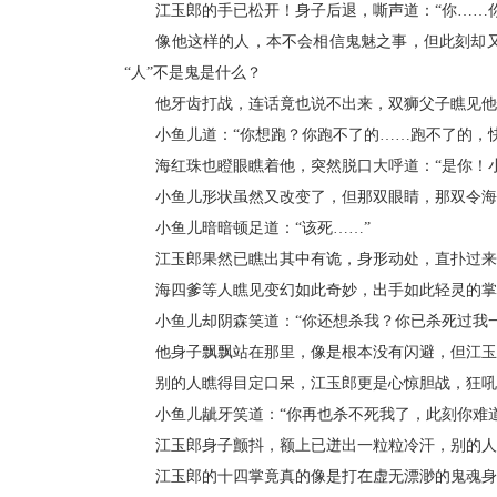
江玉郎的手已松开！身子后退，嘶声道：“你……你
像他这样的人，本不会相信鬼魅之事，但此刻却又实
“人”不是鬼是什么？
他牙齿打战，连话竟也说不出来，双狮父子瞧见他
小鱼儿道：“你想跑？你跑不了的……跑不了的，快
海红珠也瞪眼瞧着他，突然脱口大呼道：“是你！小
小鱼儿形状虽然又改变了，但那双眼睛，那双令海红
小鱼儿暗暗顿足道：“该死……”
江玉郎果然已瞧出其中有诡，身形动处，直扑过来
海四爹等人瞧见变幻如此奇妙，出手如此轻灵的掌法
小鱼儿却阴森笑道：“你还想杀我？你已杀死过我一
他身子飘飘站在那里，像是根本没有闪避，但江玉郎
别的人瞧得目定口呆，江玉郎更是心惊胆战，狂吼一
小鱼儿龇牙笑道：“你再也杀不死我了，此刻你难道
江玉郎身子颤抖，额上已迸出一粒粒冷汗，别的人
江玉郎的十四掌竟真的像是打在虚无漂渺的鬼魂身