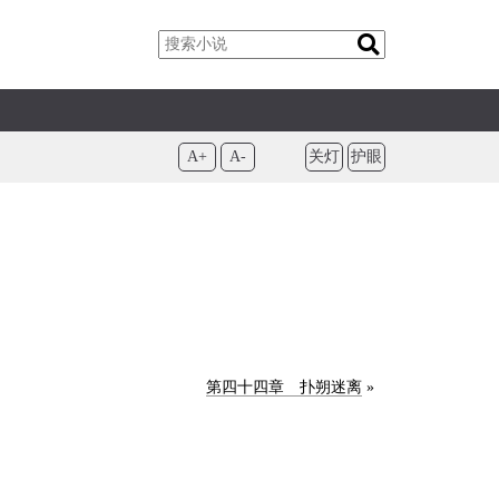
A+
A-
关灯
护眼
第四十四章 扑朔迷离
»