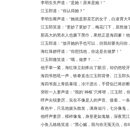
李明生失声道：“是她！原来是她！”
江玉郎道：“你认得她？”
李明生嘶声道：“她就是那卖艺的女子，白凌霄大哥
江玉郎笑道：“更妙了更妙了，梅花门下，居然做了
那高大的黑衣人也撕下黑巾，果然正是海四爹！他咬
江玉郎道：“放开她的手也可以，但我却要先问你，
海红珠娇呼道：“你想找他，你这是在做梦！”
江玉郎微笑道：“哦，做梦？……”
他手掌一紧，海红珠立刻疼出了眼泪，却仍然咬牙呼
海四爷怒吼一声，铁拳直击江玉郎背脊。江玉郎头也
海四爷面上青筋暴现，冷汗迸出，手臂似已将折断。
突听一人妻声道：“我的‘神枢’穴疼呀，江玉郎，你
呼声尖锐妻厉，实在不像是人的声音。接着，一条
夜色中，只见他披头散发，满身油污，七分像鬼，
他呼声妻厉，模样像鬼，身形更如鬼魅，深夜荒江畔
小鱼儿格格笑道：“黑心贼，我与你无冤无仇，你却在