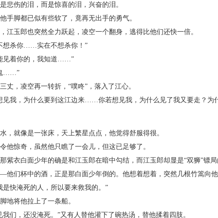
是悲伤的泪，而是惊喜的泪，兴奋的泪。
他手脚都已似有些软了，竟再无出手的勇气。
江玉郎也突然全力跃起，凌空一个翻身，逃得比他们还快一倍。
想杀你……实在不想杀你！”
见着你的，我知道……”
……”
丈，凌空再一转折，“噗咚”，落入了江心。
见我，为什么要到这江边来……你若想见我，为什么见了我又要走？为什
，就像是一张床，天上繁星点点，他觉得舒服得很。
令他惊奇，虽然他只瞧了一会儿，但这已足够了。
紫衣白面少年的确是和江玉郎在暗中勾结，而江玉郎却显是“双狮”镖局
他们杯中的酒，正是那白面少年倒的。他想着想着，突然几根竹篙向他
是快淹死的人，所以要来救我的。”
脚地将他拉上了一条船。
我们，还没淹死。”又有人替他灌下了碗热汤，替他揉着四肢。