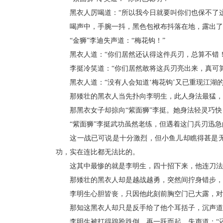
黑衣人厉喝道：“所以我今日就要叫你们也保不了这趟
喝声中，手腕一抖，黑色包袱布抖落在地，露出了
“金狮”李迪失声道：“梅花钩！”
黑衣人道：“你们居然还认得这件兵刃，总算不错！
李挺冷笑道：“你们居然敢将这兵刃亮出来，真可算
黑衣人道：“没有人会知道‘梅花钩’又已重现江湖的
那矮壮的黑衣人当先扑向李明生，此人身法最猛，
那黑衣女子却掠向“紫面狮”李挺。她身法轻灵巧快
“紫面狮”李挺武功虽然老练，但遇着这门兵刃迅急的
这一战已可说是十分激烈，但小鱼儿却瞧得甚是无趣
功，实在连比都无法比的。
这其中最惨的就是李明生，四十招下来，他连刀法
那矮壮的黑衣人却是越战越勇，突然间拧身错步，
李明生心胆皆丧，只因他此刻前胸空门已大露，对
那知这黑衣人却只是反手给了他个耳括子，沉声道：
李明生被打得踉跄跌倒，再一跃而起，失声道：“还