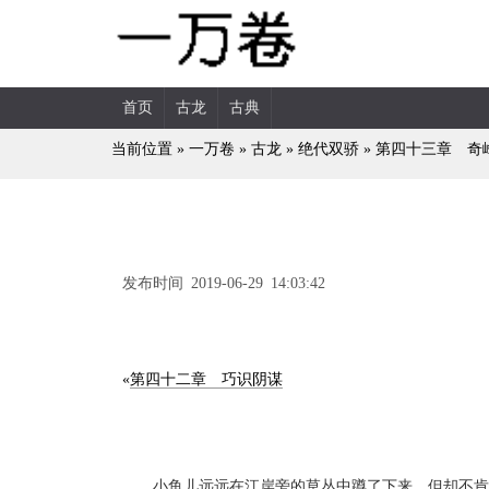
首页
古龙
古典
当前位置 »
一万卷
»
古龙
»
绝代双骄
»
第四十三章 奇
发布时间 2019-06-29 14:03:42
«
第四十二章 巧识阴谋
小鱼儿远远在江岸旁的草丛中蹲了下来，但却不肯