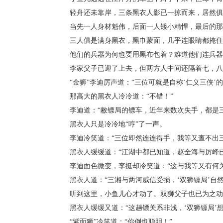
轻舟还未靠岸，三条黑衣人影已一掠而来，居然俱
当先一人身材魁伟，后面一人矮小精悍，最后的那
三人俱是满身黑衣，黑巾蒙面，几乎连眼睛都掩住
他们的兵器为何也要用黑布包着？难道他们连兵器
李家父子已迎了上去，但两方人中间还隔着七，八
“金狮”李迪厉声道：“三位可就是自称‘仁义三侠’的
那高大的黑衣人冷冷道：“不错！”
李迪道：“敝镖局的镖车，近年来数次失手，都是三
黑衣人只是冷冷地“哼”了一声。
李迪冷笑道：“三位即然连连得手，我等又查不出三
黑衣人缓缓道：“江湖中都已知道，赵全海与厉峰已双
李迪面色微变，李挺却冷笑道：“这与我等又有何关
黑衣人道：“三湘与两河威信受损，‘双狮镖局’自然
听到这里，小鱼儿心才动了。双狮父子也已为之动
黑衣人缓缓又道：“这趟镖关系非浅，‘双狮镖局’想
“紫面狮”冷笑道：“你倒也聪明！”