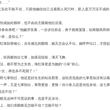
……”
在不能不信，只因他确信自己点着那人死穴时，那人是万万活不成的，
怕成如此模样，也不由自主随着他往后退。
拿命来吧！”他龇牙笑着，一步步往前走，身子摇摇荡荡，似将随风而倒
呆，是你么？”
珠刻骨铭心，永生难忘的眼睛，她又怎会认不出。她呼声出口，才想起
，轻风般拍出七掌，如落花缤纷，满天飞舞。
，都不禁为之失色，海红珠更是为她的“小呆”担心。
次，再也杀不死我了！”
七掌拍过，他还是好生生的站在那里，这轻灵迅急的七掌竟似没有沾着
声，又是七掌拍出，掌势更急，更狠！但小鱼儿还是动也未动，这七掌
还不信？”
瞧见这种不可思议的事，也是手足冰冷。
上，他们亲眼瞧见怎能不信？怎能不怕？