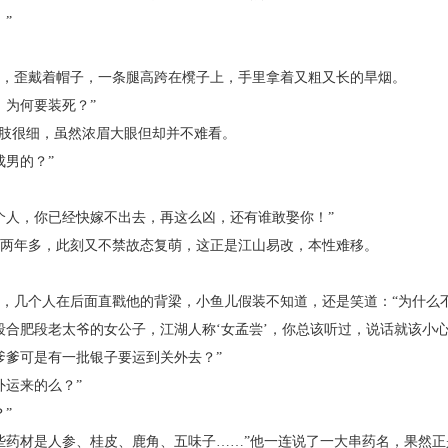
”
歪戴着帽子，一条腿高跨在櫈子上，手里拿着又粗又长的旱烟。
为何要装死？”
肢很细，虽然浓眉大眼但却并不难看。
男的？”
人，你已经快嫁不出去，再这么凶，还有谁敢娶你！”
年多，此刻又不禁故态复萌，这正是江山易改，本性难移。
几个人在后面直戳他的背梁，小鱼儿假装不知道，还是笑道：“为什么不
肥段老太爷的女公子，江湖人称‘女孟尝’，你总该听过，说话就该小心
爹可是有一批银子要运到关外去？”
运来的么？”
”
药材是人参、桂皮、鹿角、五味子……”他一连说了一大串药名，果然正