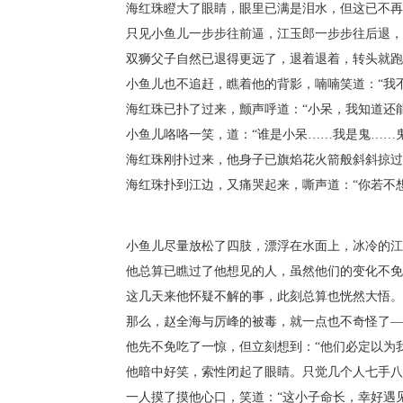
海红珠瞪大了眼睛，眼里已满是泪水，但这已不再
只见小鱼儿一步步往前逼，江玉郎一步步往后退，
双狮父子自然已退得更远了，退着退着，转头就跑，
小鱼儿也不追赶，瞧着他的背影，喃喃笑道：“我不
海红珠已扑了过来，颤声呼道：“小呆，我知道还能
小鱼儿咯咯一笑，道：“谁是小呆……我是鬼……鬼
海红珠刚扑过来，他身子已旗焰花火箭般斜斜掠过三
海红珠扑到江边，又痛哭起来，嘶声道：“你若不想
小鱼儿尽量放松了四肢，漂浮在水面上，冰冷的江水
他总算已瞧过了他想见的人，虽然他们的变化不免
这几天来他怀疑不解的事，此刻总算也恍然大悟。那
那么，赵全海与厉峰的被毒，就一点也不奇怪了——
他先不免吃了一惊，但立刻想到：“他们必定以为我
他暗中好笑，索性闭起了眼睛。只觉几个人七手八
一人摸了摸他心口，笑道：“这小子命长，幸好遇见