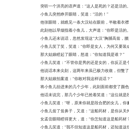
突听一个洪亮的语声道：“这人是死的？还是活的。
小鱼儿突然睁开眼睛，笑道：“活的！”
他张眼睛，就瞧见一条大汉站在眼前，半敞着衣襟，
此刻他以旱烟指着小鱼儿，大声道：“你即是活的。
小鱼儿还未说话，忽然发现这“大汉”胸脯高耸，腰
小鱼儿笑了笑，笑道：“你即是女人，为何又要装成
那大姑娘瞪起了眼睛，怒道：“你知道我是谁？”
小鱼儿笑道：“不管你是男的还是女的，你反正是个
他说话本来尖刻，这两年来虽已极力收敛，但蹩了两
那大姑娘拍案道：“你敢对我这样说话？”
将小鱼儿抬进来的几个少年，此刻面前都变了颜色，
他话未说完，那几个少年已抢着笑道：“这位就是段合
小鱼儿笑道：“呀，原来你就是段合肥的女儿，你爹
小鱼儿耸了耸鼻子，又道：“这船药材，是你从关外
女孟尝眼睛瞪得更大，道：“你怎知道这是船药材？
小鱼儿笑道：“我不但知道这是船药材，还知道这些