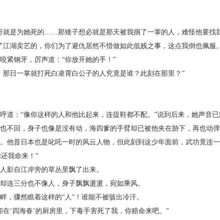
就是为她死的……那矮子想必就是那天被我掴了一掌的人，难怪他要找我
江湖卖艺的，你们为了避仇居然不惜做如此低贱之事，这点我倒也佩服。
紧钢牙，厉声道：“你放开她的手！”
那日一掌就打死白凌霄白公子的人究竟是谁？此刻在那里？”
道：“像你这样的人和他比起来，连提鞋都不配。”说到后来，她声音已
不回，身子也像是没有动，海四爹的手臂却已被他夹在胁下，再也动弹
他昔日本也是叱吒一时的风云人物，但此刻到这少年面前，武功竟连一成
还我命来！”
人影自江岸旁的草丛里飘了出来。
却连三分也不像人，身子飘飘盪盪，宛如乘风。
，骤然瞧着这样的“人”！谁能不被骇出冷汗。
‘四海春’的厨房里，下毒手害死了我，你赔命来吧。”