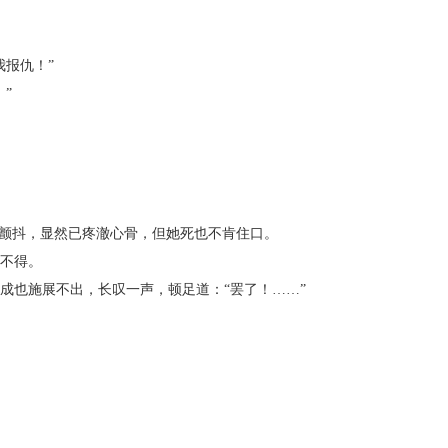
报仇！”
”
颤抖，显然已疼澈心骨，但她死也不肯住口。
不得。
也施展不出，长叹一声，顿足道：“罢了！……”