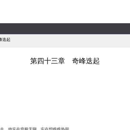
峰迭起
第四十三章 奇峰迭起
走。他实在穷极无聊，实在想瞧瞧热闹。