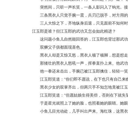
突然间，只听一声长笑，一条人影闪入了钩光。接着
三条黑衣人只觉手腕一震，兵刃已脱手，对方用的
三人大惊之下，齐地纵身后退，只见面前不知何时已
江玉郎是谁？但江玉郎的武功又怎会如此精进？
这问题小鱼儿自然能回答的，江玉郎也背过那武功秘
双狮父子俱都面现喜色。
黑衣人却是又惊又怒，黑衣人顿了顿脚，想是想走，
那矮壮的黑衣人怒吼一声，挥拳直扑上来。他武功的
他一拳还未击出，手腕已被江玉郎擒住，轻轻一笑
江玉郎笑道：“你们即不愿说，在下也只有自己来瞧
黑衣少女的双掌齐出，但两只手不知怎地竟被江玉
江玉郎笑道：“但愿姑娘生得美些，否则在下就失望
于是星光就照上了她的脸，也照着她的眼睛。她眼
小鱼儿目光动处，几乎叫出声来。海红珠，这黑衣