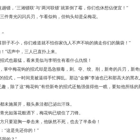
镖，‘三湘镖联’与‘两河联镖’就算倒了霉，你们也休想佔便宜！”
三件青光闪闪兵刃，乍看似钩，但钩头却是朵梅花。
”
胆子不小，你们难道就不怕你家仇人不声不响的摘走你们的脑袋！”
！”话声中，三人已直扑上来。
招式也最猛，看来竟似与李明生有着什么仇恨！
，掌中梅花钩的招式却是迅急狠毒，刺、夺、绞、削，新奇的兵刃，新奇
招式，一时间竟被逼得手忙脚乱。那边“金狮”李迪也已和那高大的黑衣
，除了这“梅花钩”有些新奇的招式还勉强值得他一瞧，要知他所练的
都未施展开，额头鼻洼都已泌出汗珠。
青光如落花般洒下，梅花钩已锁住了刀锋。
方只要迎胸一拳击来，他纵然不死，也去了半条命！
“这是先还你的！”
我的？”