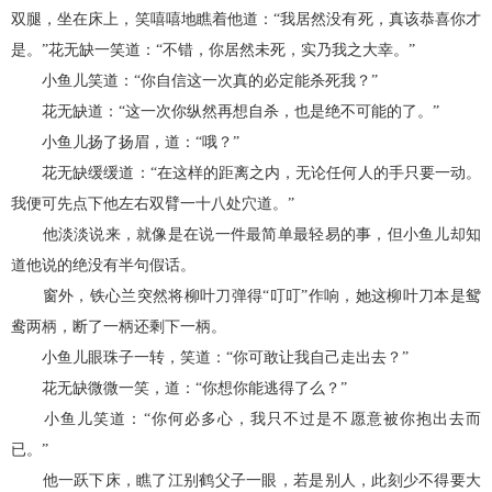
双腿，坐在床上，笑嘻嘻地瞧着他道：“我居然没有死，真该恭喜你才
是。”花无缺一笑道：“不错，你居然未死，实乃我之大幸。”
小鱼儿笑道：“你自信这一次真的必定能杀死我？”
花无缺道：“这一次你纵然再想自杀，也是绝不可能的了。”
小鱼儿扬了扬眉，道：“哦？”
花无缺缓缓道：“在这样的距离之内，无论任何人的手只要一动。
我便可先点下他左右双臂一十八处穴道。”
他淡淡说来，就像是在说一件最简单最轻易的事，但小鱼儿却知
道他说的绝没有半句假话。
窗外，铁心兰突然将柳叶刀弹得“叮叮”作响，她这柳叶刀本是鸳
鸯两柄，断了一柄还剩下一柄。
小鱼儿眼珠子一转，笑道：“你可敢让我自己走出去？”
花无缺微微一笑，道：“你想你能逃得了么？”
小鱼儿笑道：“你何必多心，我只不过是不愿意被你抱出去而
已。”
他一跃下床，瞧了江别鹤父子一眼，若是别人，此刻少不得要大