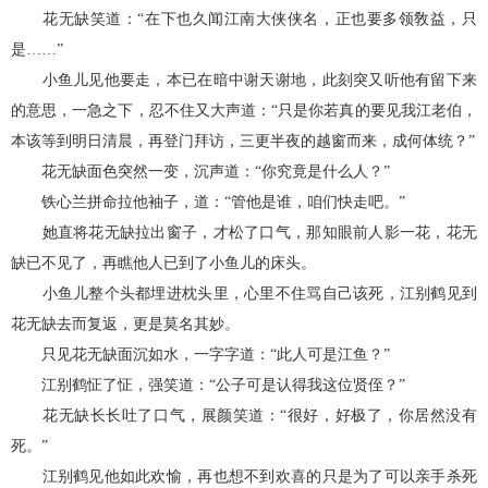
花无缺笑道：“在下也久闻江南大侠侠名，正也要多领敎益，只
是……”
小鱼儿见他要走，本已在暗中谢天谢地，此刻突又听他有留下来
的意思，一急之下，忍不住又大声道：“只是你若真的要见我江老伯，
本该等到明日清晨，再登门拜访，三更半夜的越窗而来，成何体统？”
花无缺面色突然一变，沉声道：“你究竟是什么人？”
铁心兰拼命拉他袖子，道：“管他是谁，咱们快走吧。”
她直将花无缺拉出窗子，才松了口气，那知眼前人影一花，花无
缺已不见了，再瞧他人已到了小鱼儿的床头。
小鱼儿整个头都埋进枕头里，心里不住骂自己该死，江别鹤见到
花无缺去而复返，更是莫名其妙。
只见花无缺面沉如水，一字字道：“此人可是江鱼？”
江别鹤怔了怔，强笑道：“公子可是认得我这位贤侄？”
花无缺长长吐了口气，展颜笑道：“很好，好极了，你居然没有
死。”
江别鹤见他如此欢愉，再也想不到欢喜的只是为了可以亲手杀死