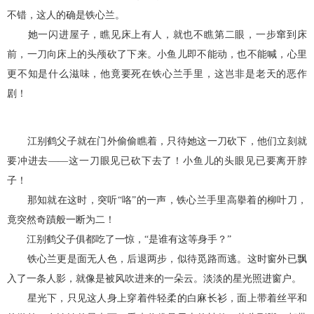
不错，这人的确是铁心兰。
她一闪进屋子，瞧见床上有人，就也不瞧第二眼，一步窜到床
前，一刀向床上的头颅砍了下来。小鱼儿即不能动，也不能喊，心里
更不知是什么滋味，他竟要死在铁心兰手里，这岂非是老天的恶作
剧！
江别鹤父子就在门外偷偷瞧着，只待她这一刀砍下，他们立刻就
要冲进去——这一刀眼见已砍下去了！小鱼儿的头眼见已要离开脖
子！
那知就在这时，突听“咯”的一声，铁心兰手里高擧着的柳叶刀，
竟突然奇蹟般一断为二！
江别鹤父子俱都吃了一惊，“是谁有这等身手？”
铁心兰更是面无人色，后退两步，似待觅路而逃。这时窗外已飘
入了一条人影，就像是被风吹进来的一朵云。淡淡的星光照进窗户。
星光下，只见这人身上穿着件轻柔的白麻长衫，面上带着丝平和