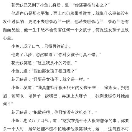
花无缺已又到了小鱼儿身后，道：“你还要往前走么？”
他语声仍是那么平和，面上也仍然带着微笑，就像什么事都没有
发生过似的，更绝不去瞧铁心兰一眼。他若去瞧铁心兰，铁心兰怎有
颜面见他，他一生中绝不会伤害任何一个女孩子，何况这女孩子是铁
心兰。
小鱼儿叹了口气，只得再往前走。
他走了几步，忽然叹道：“你对女孩子可真不错。”
花无缺笑道：“这是我从小的习惯。”
小鱼儿道：“假如那女孩子很丑哩？”
花无缺道：“只要是女孩子，就全是一样。”
小鱼儿笑道：“我真想找个很丑很丑的女孩子来……癞痢头，扫把
眉，葡萄眼，塌鼻子，缺嘴巴，再加上大麻子……我倒要瞧你对她如
何？”
花无缺道：“抱歉得很，你只怕没有这机会了。”
小鱼儿忽又叹了口气，道：“这实在是件令人很难想像的事，你要
杀一个人时，居然还能不慌不忙地和他谈笑聊天，这……这简直不可