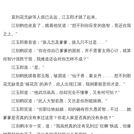
直到花无缺等人俱已去远，江玉郎才跳了起来。
江别鹤也坐直了，瞧着他笑道：“想不到你应变的急智，竟还在我
之上。”
江玉郎垂首道：“孩儿怎及爹爹，孩儿只不过是……”
江别鹤叹道：“你在你自己爹爹的面前，并不需要太用心计，就算
你智计强胜于我，我难道还会对你怎样不成？”
江玉郎道：“是。”
江别鹤抚摸着那玉瓶，皱眉道：“仙子香，素女丹，……想不到那
花无缺竟是‘移花宫’的弟子，此人出现江湖，我倒要留意些才是。”
江玉郎道：“他武功虽高，但却完全不懂事，又有何可怕？”
江别鹤叹道：“此人大智若愚，又岂是你所能揣测。”
江玉郎笑道：“但那位铁姑娘，却的确有些大愚若智，不过……她
爹爹是否真的没有来过这里？你老人家是否真的没有杀他？”
江别鹤冷冷一笑，道：“我虽然真的没有见到过‘狂狮’铁战，但像