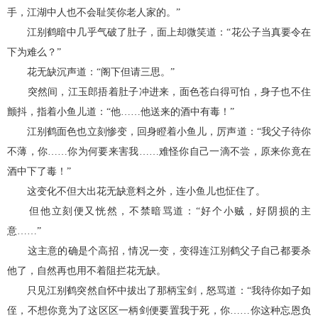
手，江湖中人也不会耻笑你老人家的。”
江别鹤暗中几乎气破了肚子，面上却微笑道：“花公子当真要令在
下为难么？”
花无缺沉声道：“阁下但请三思。”
突然间，江玉郎捂着肚子冲进来，面色苍白得可怕，身子也不住
颤抖，指着小鱼儿道：“他……他送来的酒中有毒！”
江别鹤面色也立刻惨变，回身瞪着小鱼儿，厉声道：“我父子待你
不薄，你……你为何要来害我……难怪你自己一滴不尝，原来你竟在
酒中下了毒！”
这变化不但大出花无缺意料之外，连小鱼儿也怔住了。
但他立刻便又恍然，不禁暗骂道：“好个小贼，好阴损的主
意……”
这主意的确是个高招，情况一变，变得连江别鹤父子自己都要杀
他了，自然再也用不着阻拦花无缺。
只见江别鹤突然自怀中拔出了那柄宝剑，怒骂道：“我待你如子如
侄，不想你竟为了这区区一柄剑便要置我于死，你……你这种忘恩负