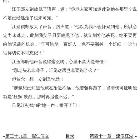
的。”
江玉郎立刻放低了语声，道：“你老人家可知道此刻他在那里？说
不定已经逃走了也未可知。”
江别鹤却放大了声音，厉声道：“他以为我不会怀疑到他，所以必
定尚未逃走，此刻我父子只要瞧见了他，就立刻将他杀死，绝不要再
给他说话的机会，‘宁可错杀一百好人，也不要漏掉一个奸细！’这句
话你切切不可忘记！”
江玉郎听他声音说得这么响，心里不禁大是奇怪！
“那老头若非聋子，听见这话岂非要跑了么？”
但转念一想，立刻又恍然！
“爹爹想已知道他就在附近不远，他若骇得跑了，岂非便可证明他
就是‘狂狮’铁战，那时再追也不迟。”
只见江别鹤“砰”地一声，推开了门！
«
第三十九章 假仁假义
目录
第四十一章 流浪江湖
»