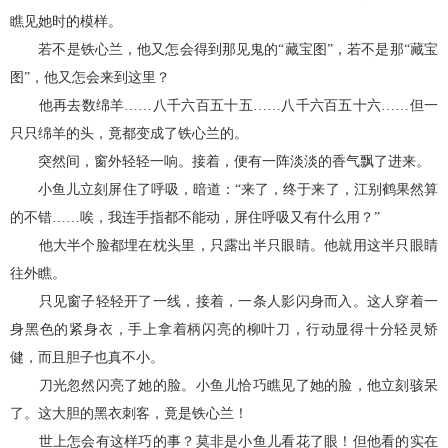
瞧见她时的模样。
若不是铁心兰，他又怎会得到那见鬼的“藏宝图”，若不是那“藏宝
图”，他又怎会来到这里？
他再去数绵羊……八千六百五十五……八千六百五十六……但一
只只绵羊的头，竟都变成了铁心兰的。
突然间，窗外轻轻一响。接着，便有一阵淡淡的香气飘了进来。
小鱼儿立刻屏住了呼吸，暗道：“来了，终于来了，江别鹤果然算
的不错……唉，我连手指都不能动，屏住呼吸又有什么用？”
他大半个脸都埋在枕头里，只露出半只眼睛。他就用这半只眼睛
往外瞧。
只见窗子轻轻开了一线，接着，一条人影闪身而入。这人穿着一
身黑色的紧身衣，手上拿着柄闪亮的柳叶刀，行动显得十分轻灵矫
健，而且胆子也真不小。
刀光忽然闪亮了她的脸。小鱼儿恰巧瞧见了她的脸，他立刻骇呆
了。这大胆的黑衣刺客，竟是铁心兰！
世上怎会有这样巧的事？莫非是小鱼儿看花了眼！但他看的实在