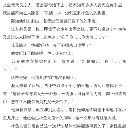
义全无天良之人，若是容你活下去，还不知有多少人要死在你手里，
我岂能不为世人除害！”手腕一抖，短剑直刺小鱼儿的胸膛。
那知他剑方刺出，花无缺已轻轻托住了他的手腕。
江别鹤又是一惊，即惊于这少年出手之快，更不知道这少年为何
又反过头来阻拦于他，失声道：“公子你……你为何……？”
花无缺道：“抱歉得很，在下必须亲自动手！”
他突听江玉郎惨呼一声，倒在地上。
江别鹤也立刻摀住肚子，惨笑道：“即是如此，在下……在
下……”
话未说完，倒退几步“蹼”地坐倒椅上。
花无缺叹了口气，自怀中取出个小小的玉瓶，送到江别鹤手里，
道：“这仙子香与素女丹一外敷，一内服，可解世间万毒，阁下但请自
用，恕在下不能亲自为贤父子效劳了。”
他虽有行动，虽在和别人说话，但目光却始终瞬也不瞬地盯在小
鱼儿身上，他已尝过小鱼儿鬼计的滋味，这一次那敢有丝毫大意。
小鱼儿也知道自己这一次只怕是休想再能跑得脱的了，索性盘起