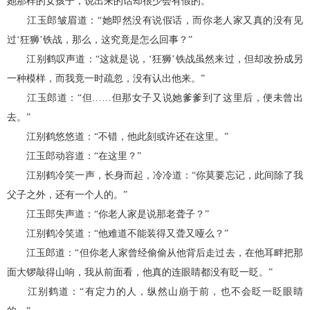
她那样的女孩子，说出来的话却很少会有假的。”
江玉郎皱眉道：“她即然没有说假话，而你老人家又真的没有见
过‘狂狮’铁战，那么，这究竟是怎么回事？”
江别鹤叹声道：“这就是说，‘狂狮’铁战虽然来过，但却改扮成另
一种模样，而我竟一时疏忽，没有认出他来。”
江玉郎道：“但……但那女子又说她爹爹到了这里后，便未曾出
去。”
江别鹤悠悠道：“不错，他此刻或许还在这里。”
江玉郎动容道：“在这里？”
江别鹤冷笑一声，长身而起，冷冷道：“你莫要忘记，此间除了我
父子之外，还有一个人的。”
江玉郎失声道：“你老人家是说那老聋子？”
江别鹤冷笑道：“他难道不能装得又聋又哑么？”
江玉郎道：“但你老人家曾经偷偷从他背后走过去，在他耳畔把那
面大锣敲得山响，我从前面看，他真的连眼睛都没有眨一眨。”
江别鹤道：“有定力的人，纵然山崩于前，也不会眨一眨眼睛