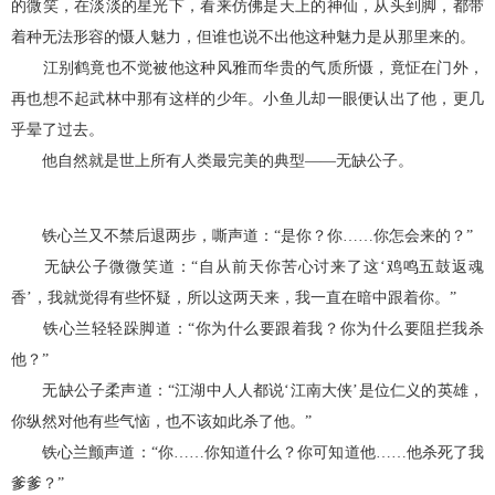
的微笑，在淡淡的星光下，看来仿佛是天上的神仙，从头到脚，都带
着种无法形容的慑人魅力，但谁也说不出他这种魅力是从那里来的。
江别鹤竟也不觉被他这种风雅而华贵的气质所慑，竟怔在门外，
再也想不起武林中那有这样的少年。小鱼儿却一眼便认出了他，更几
乎晕了过去。
他自然就是世上所有人类最完美的典型——无缺公子。
铁心兰又不禁后退两步，嘶声道：“是你？你……你怎会来的？”
无缺公子微微笑道：“自从前天你苦心讨来了这‘鸡鸣五鼓返魂
香’，我就觉得有些怀疑，所以这两天来，我一直在暗中跟着你。”
铁心兰轻轻跺脚道：“你为什么要跟着我？你为什么要阻拦我杀
他？”
无缺公子柔声道：“江湖中人人都说‘江南大侠’是位仁义的英雄，
你纵然对他有些气恼，也不该如此杀了他。”
铁心兰颤声道：“你……你知道什么？你可知道他……他杀死了我
爹爹？”