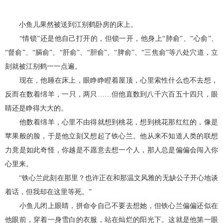
小鱼儿果然被送到江别鹤卧房的床上。
“情锁”还是他自己打开的，但锁一开，他身上“肺俞”、“心俞”、
“督俞”、“膈俞”、“肝俞”、“胆俞”、“脾俞”、“三焦俞”等八处穴道，立
刻就被江别鹤一一点遍。
现在，他睡在床上，眼睁睁瞪着屋顶，心里索性什么也不去想，
反而在数着绵羊，一只，两只……但他直数到八千六百五十四只，眼
睛还是睁得大大的。
他数着绵羊，心里不由得就想到桃花，想到桃花那红红的，像是
苹果般的脸，于是他立刻又想起了铁心兰。他从来不知道人类的联想
力竟是如此奇怪，你越是不愿意去想一个人，那人总是偏偏会闯入你
心里来。
“铁心兰此刻在那里？也许正在和那温文风雅的无缺公子开心地谈
着话，但我却在这里等死。”
小鱼儿闭上眼睛，拼命令自己不要去想她，但铁心兰偏偏还似在
他眼前，穿着一身雪白的衣服，站在灿烂的阳光下。这就是他第一眼