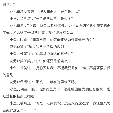
思议。”
花无缺淡淡笑道：“聊天和杀人，完全是……”
小鱼儿苦笑道：“完全是两回事，是么？”
花无缺道：“不错，我自己要和你聊天，但我得到的命令却要我杀
了你，所以这完全是两回事，互相绝没有关系。”
小鱼儿叹道：“我真不懂，你怎能将这两件事分开的？”
花无缺道：“这是我从小所得的敎训。”
小鱼儿长叹道：“你真是个听话的孩子。”
花无缺笑了笑，道：“你还要往前走么？”
小鱼儿苦笑道：“是你要杀我，不是我要杀你，你并不需要徵求我
的意见。”
花无缺缓缓道：“那么……就在这里停下吧。”
小鱼儿四望一眼，淡淡的星光下，远处龟山巨大的山影朦胧，近
处垂杨的枝条已枯萎……
小鱼儿喃喃道：“奇怪，江南的秋，怎会来得这么早，我江鱼又怎
会死得这么早？……”