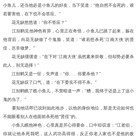
小鱼儿，还当他必是小鱼儿的好友，当下笑道：“他自然不会死的，谁
若要害他，在下也不会答应。”
花无缺悠悠道：“你不答应？”
江别鹤见他神色有异，心里正在奇怪，小鱼儿已跳了起来，躲在
他背后，向花无缺做了个鬼脸，笑道：“谁若想杀死‘江南大侠’的贤
侄，岂非做梦。”
花无缺缓缓道：“在下对‘江南大侠’虽然素来崇敬，但却势必要杀
此人，别无选择！”
江别鹤又是一怔，失声道：“你……你要杀他？”
花无缺叹了口气，道：“在下委实不得不杀。”
江别鹤瞧了瞧小鱼儿，不禁暗道一声：“糟，我终于还是上了这小
鬼的当了。”
要知他话即已说到如此地步，以他的身份地位，那是无论如何也
不能眼看别人在他面前杀死他“贤侄”的。
小鱼儿瞧他神色，心里真是开心得要命，口中却叹道：“江老伯，
你就让他杀死我吧，这人武功高得很，反正你老人家也不是他的敌