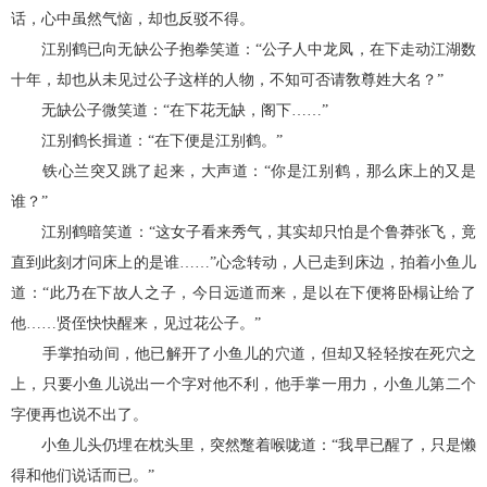
话，心中虽然气恼，却也反驳不得。
江别鹤已向无缺公子抱拳笑道：“公子人中龙凤，在下走动江湖数
十年，却也从未见过公子这样的人物，不知可否请敎尊姓大名？”
无缺公子微笑道：“在下花无缺，阁下……”
江别鹤长揖道：“在下便是江别鹤。”
铁心兰突又跳了起来，大声道：“你是江别鹤，那么床上的又是
谁？”
江别鹤暗笑道：“这女子看来秀气，其实却只怕是个鲁莽张飞，竟
直到此刻才问床上的是谁……”心念转动，人已走到床边，拍着小鱼儿
道：“此乃在下故人之子，今日远道而来，是以在下便将卧榻让给了
他……贤侄快快醒来，见过花公子。”
手掌拍动间，他已解开了小鱼儿的穴道，但却又轻轻按在死穴之
上，只要小鱼儿说出一个字对他不利，他手掌一用力，小鱼儿第二个
字便再也说不出了。
小鱼儿头仍埋在枕头里，突然蹩着喉咙道：“我早已醒了，只是懒
得和他们说话而已。”