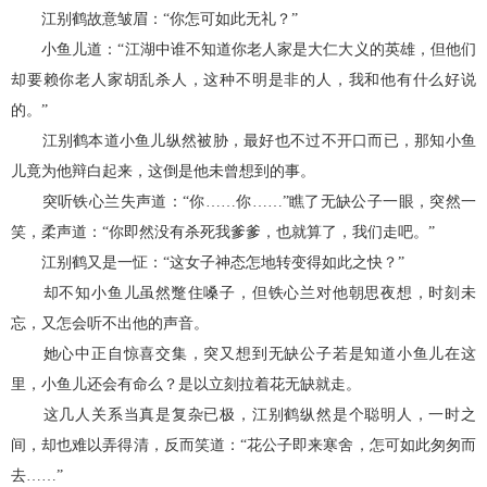
江别鹤故意皱眉：“你怎可如此无礼？”
小鱼儿道：“江湖中谁不知道你老人家是大仁大义的英雄，但他们
却要赖你老人家胡乱杀人，这种不明是非的人，我和他有什么好说
的。”
江别鹤本道小鱼儿纵然被胁，最好也不过不开口而已，那知小鱼
儿竟为他辩白起来，这倒是他未曾想到的事。
突听铁心兰失声道：“你……你……”瞧了无缺公子一眼，突然一
笑，柔声道：“你即然没有杀死我爹爹，也就算了，我们走吧。”
江别鹤又是一怔：“这女子神态怎地转变得如此之快？”
却不知小鱼儿虽然蹩住嗓子，但铁心兰对他朝思夜想，时刻未
忘，又怎会听不出他的声音。
她心中正自惊喜交集，突又想到无缺公子若是知道小鱼儿在这
里，小鱼儿还会有命么？是以立刻拉着花无缺就走。
这几人关系当真是复杂已极，江别鹤纵然是个聪明人，一时之
间，却也难以弄得清，反而笑道：“花公子即来寒舍，怎可如此匆匆而
去……”