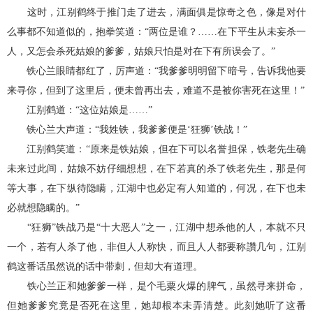
这时，江别鹤终于推门走了进去，满面俱是惊奇之色，像是对什
么事都不知道似的，抱拳笑道：“两位是谁？……在下平生从未妄杀一
人，又怎会杀死姑娘的爹爹，姑娘只怕是对在下有所误会了。”
铁心兰眼睛都红了，厉声道：“我爹爹明明留下暗号，告诉我他要
来寻你，但到了这里后，便未曾再出去，难道不是被你害死在这里！”
江别鹤道：“这位姑娘是……”
铁心兰大声道：“我姓铁，我爹爹便是‘狂狮’铁战！”
江别鹤笑道：“原来是铁姑娘，但在下可以名誉担保，铁老先生确
未来过此间，姑娘不妨仔细想想，在下若真的杀了铁老先生，那是何
等大事，在下纵待隐瞒，江湖中也必定有人知道的，何况，在下也未
必就想隐瞒的。”
“狂狮”铁战乃是“十大恶人”之一，江湖中想杀他的人，本就不只
一个，若有人杀了他，非但人人称快，而且人人都要称讚几句，江别
鹤这番话虽然说的话中带刺，但却大有道理。
铁心兰正和她爹爹一样，是个毛粟火爆的脾气，虽然寻来拼命，
但她爹爹究竟是否死在这里，她却根本未弄清楚。此刻她听了这番