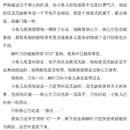
声揭破这父子两人的奸谋。但小鱼儿却知道那不过是白费气力，他说
的话花无缺根本连一个字也不会相信。那是个很老式的窗子，窗台很
低，就像门槛一样。
小鱼儿摇摇摆摆地一脚跨了出去，他瞧着铁心兰，铁心兰也在瞧
着他，那双美丽的眼睛里究竟含蕴着多么复杂的情感？这只怕谁也分
不清。
柳叶刀仍被她弹得“叮叮”直响。夜风中已颇有寒意。
小鱼儿笔直向前走，也不回头去瞧花无缺，他知道花无缺必定不
会离他很远的，他再瞧也是没有用。他摇摇摆摆走过铁心兰身旁。
突然间，刀光一闪，柳叶刀向小鱼儿身后直劈过去。
小鱼儿自然知道这一刀是劈向花无缺的，花无缺就算有天大的本
事，也得先闪避——铁心兰刀法也算一流高手。刀光闪处，小鱼儿已
向前一跃而出。
只听铁心兰叱道：“接住……”
那知刀在半空突听“叮”一声，剩下的这柄柳叶刀也突然奇蹟般折
为两段，自空中直跌下来。