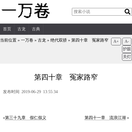
首页
古龙
古典
当前位置 »
一万卷
»
古龙
»
绝代双骄
»
第四十章 冤家路窄
A+
A-
护眼
关灯
第四十章 冤家路窄
发布时间 2019-06-29 13:55:34
«
第三十九章 假仁假义
第四十一章 流浪江湖
»