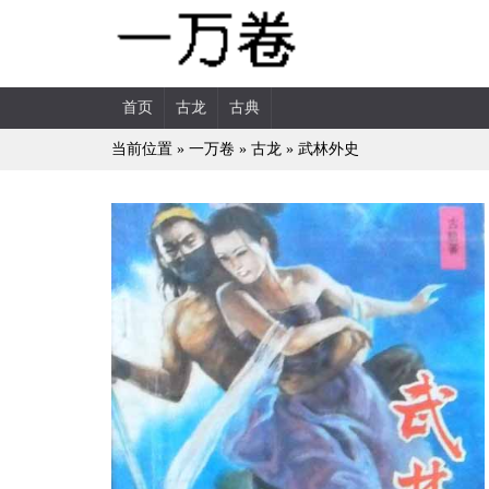
首页
古龙
古典
当前位置 »
一万卷
»
古龙
»
武林外史