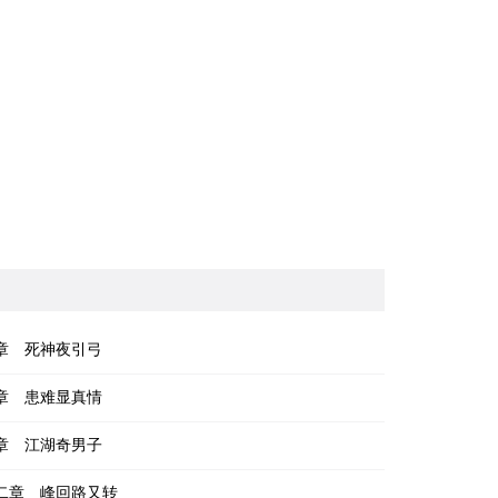
章 死神夜引弓
章 患难显真情
章 江湖奇男子
二章 峰回路又转