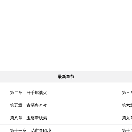
最新章节
第二章 纤手燃战火
第三
第五章 古墓多奇变
第六
第八章 玉璧牵线索
第九
第十一章 花市寻幽境
第十